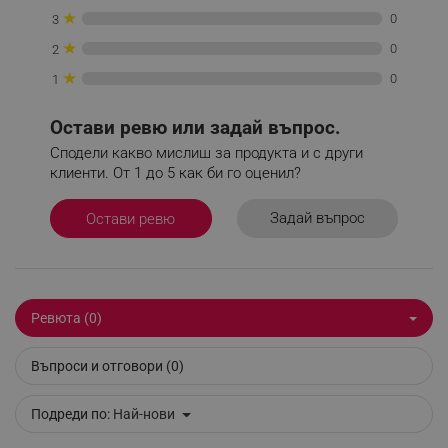
★
0
3
_sgf_push_permission_asked
.alleop.bg
★
0
2
Google Privacy Policy
★
0
1
_sgf_test_mode
.alleop.bg
Остави ревю или задай въпрос.
Сподели какво мислиш за продукта и с други
клиенти. От 1 до 5 как би го оценил?
Задай въпрос
Остави ревю
_sgf_tracking
.alleop.bg
Ревюта (0)
_sgf_delayed_actions,
.alleop.bg
Въпроси и отговори (0)
Подреди по:
Най-нови