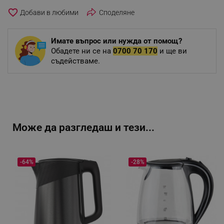
favorite_border
Споделяне
Имате въпрос или нужда от помощ?
Обадете ни се на
0700 70 170
и ще ви
съдействаме.
Може да разгледаш и тези...
-64%
-28%