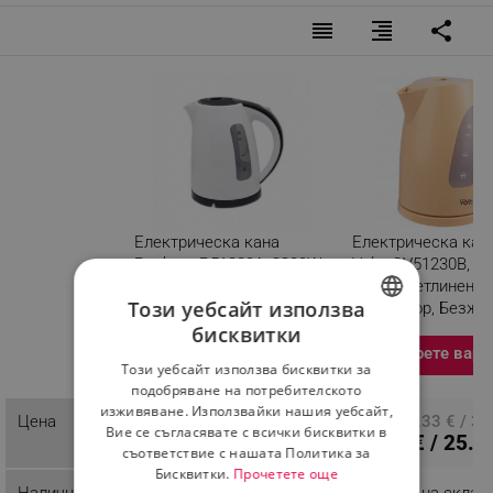
reorder
format_align_right
share
Електрическа кана
Електрическа кана
Rosberg R51230A, 2200W,
Voltz OV51230B, 2
1.7 литра, Бял/Черен
1.7 л, Светлинен
Този уебсайт използва
индикатор, Безжи
Разглеждате този
Кремав
бисквитки
продукт
BULGARIAN
Изберете вари
Този уебсайт използва бисквитки за
ROMANIAN
подобряване на потребителското
изживяване. Използвайки нашия уебсайт,
Цена
ПЦД: 17.89 € / 34.99 лв.
ПЦД: 17.33 € / 33
Вие се съгласявате с всички бисквитки в
12.21 € / 23.88 лв.
13.24 € / 25.9
съответствие с нашата Политика за
Бисквитки.
Прочетете още
Наличност
Последни бройки
Налично на склад