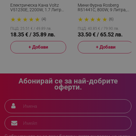
segmentifyExtension
.alleop.bg
Електрическа Кана Voltz
Мини Фурна Rosberg
V51230E, 2200W, 1.7 Литра
R51441C, 800W, 9 Литра,
,Стъклена, Светеща, Инокс
100-230C, Аксесоари, Черен
★
★
★
★
★
★
★
★
★
★
(4)
(6)
sgfUserUpdateData
.alleop.bg
ПЦД: 25.51 € / 49.89 лв.
ПЦД: 40.85 € / 79.90 лв.
18.35 € / 35.89 лв.
33.50 € / 65.52 лв.
+ Добави
+ Добави
rlv_h_fbp
.alleop.bg
rlv_
.alleop.bg
Абонирай се за най-добрите
оферти.
rlv_mode
.alleop.bg
rlv_p
.alleop.bg
rlv_g
.alleop.bg
rlv_s
.alleop.bg
rlv_iv
.alleop.bg
rlv_e_pt
.alleop.bg