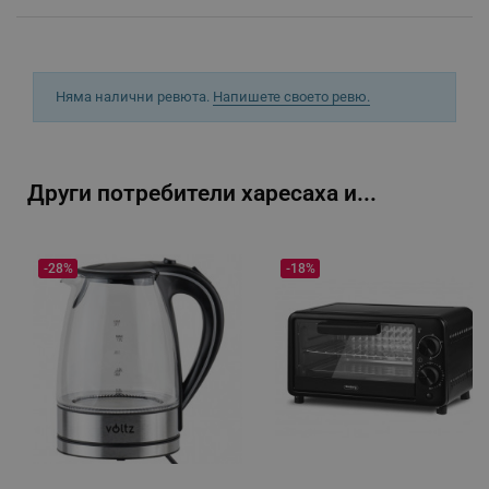
_sgf_delayed_campaigns
.alleop.bg
Няма налични ревюта.
Напишете своето ревю.
_sgf_npq
.alleop.bg
Други потребители харесаха и...
_sgf_clicked_banners
.alleop.bg
-28%
-18%
_sgf_rq
.alleop.bg