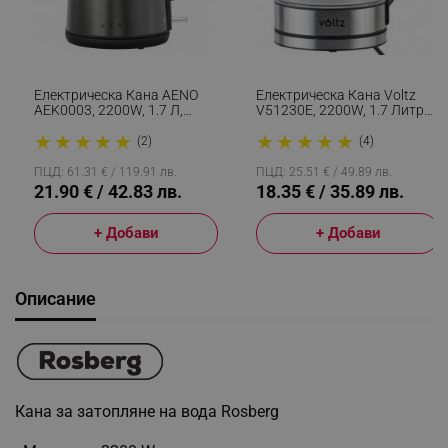
Електрическа Кана AENO
Електрическа Кана Voltz
AEK0003, 2200W, 1.7 Л,
V51230E, 2200W, 1.7 Литра
Защита STRIX, Двойни
,Стъклена, Светеща, Инокс
★
★
★
★
★
★
★
★
★
★
Стени, Защита От
(2)
(4)
Прегряване, Графит/черен
ПЦД: 61.31 € / 119.91 лв.
ПЦД: 25.51 € / 49.89 лв.
21.90 € / 42.83 лв.
18.35 € / 35.89 лв.
+ Добави
+ Добави
Описание
Кана за затопляне на вода Rosberg