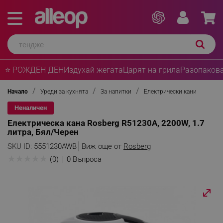
⭐ РОЖДЕН ДЕН
Издухай жегата
Царят на грила
Разопакова
Начало
Уреди за кухнята
За напитки
Електрически кани
Неналичен
Електрическа кана Rosberg R51230A, 2200W, 1.7
литра, Бял/Черен
SKU ID:
5551230AWB
Виж още от
Rosberg
★
★
★
★
★
(0)
0 Въпроса