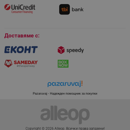
Как да се абонирам за имейл бюлетина?
editor.alleop.bg
Условия за връщане
Покупки на изплащане
Бисквитки
Доставяме с:
Pazaruvaj - Надежден помощник за покупки
CookieScriptConsent
CookieScript
.alleop.bg
Copyright © 2026 Alleop. Bcичĸи пpaвa зaпaзeни!