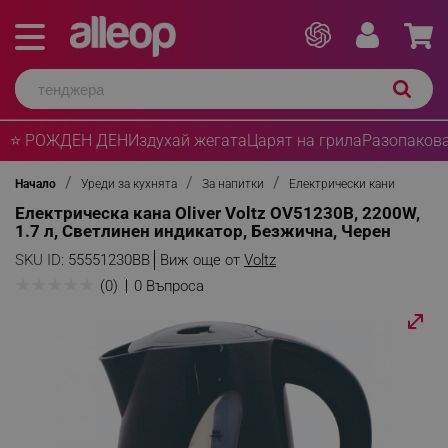
⭐ РОЖДЕН ДЕН
Издухай жегата
Царят на грила
Разопакова
Начало
Уреди за кухнята
За напитки
Електрически кани
Електрическа кана Oliver Voltz OV51230B, 2200W,
1.7 л, Светлинен индикатор, Безжична, Черен
SKU ID:
55551230BB
Виж още от
Voltz
★
★
★
★
★
(0)
0 Въпроса