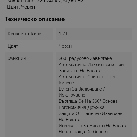
- Захранване: 220-240V~, 50/60 Hz
- Цвят: Черен
Техническо описание
Капацитет Кана
1.7 L
Цвят
Черен
Функции
360 Градусово Завъртане
Автоматично Изключване При
Завиране На Водата
Автоматично Спиране При
Кипене
Бутон За Включване /
Изключване
Въртяща Се На 360° Основа
Ергономична Дръжка
Защита От Напълно Извиране
На Водата
Индикатор За Нивото На Водата
Неплъзгаща Се Основа