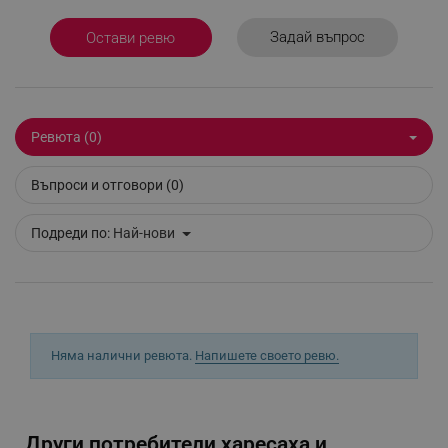
Задай въпрос
Остави ревю
_sgf_delayed_actions,
.alleop.bg
Ревюта (0)
_sgf_delayed_campaigns
.alleop.bg
Въпроси и отговори (0)
Подреди по:
Най-нови
_sgf_npq
.alleop.bg
_sgf_clicked_banners
.alleop.bg
Няма налични ревюта.
Напишете своето ревю.
_sgf_rq
.alleop.bg
Други потребители харесаха и...