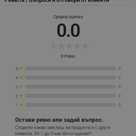
Средна оценка
0.0
_sgf_session_id
.alleop.bg
★
★
★
★
★
_sgf_push_permission_asked
.alleop.bg
0 Ревю
Google Privacy Policy
★
0
5
★
_sgf_test_mode
.alleop.bg
0
4
★
0
3
★
0
2
★
0
1
_sgf_tracking
.alleop.bg
Остави ревю или задай въпрос.
Сподели какво мислиш за продукта и с други
клиенти. От 1 до 5 как би го оценил?