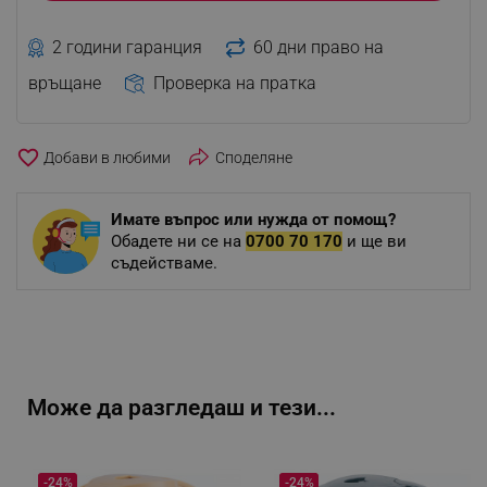
2 години гаранция
60 дни право на
връщане
Проверка на пратка
favorite_border
Споделяне
Имате въпрос или нужда от помощ?
Обадете ни се на
0700 70 170
и ще ви
съдействаме.
Може да разгледаш и тези...
-24%
-24%