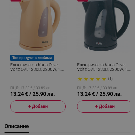
Топ продукт в любими
Електрическа Кана Oliver
Електрическа Кана Oliver
Voltz OV51230B, 2200W, 1.7
Voltz OV51230B, 2200W, 1.7
Л, Светлинен Индикатор,
Л, Светлинен Индикатор,
★
★
★
★
★
Безжична, Кремав
Безжична, Сив Металик
(1)
ПЦД: 17.33 € / 33.89 лв.
ПЦД: 17.33 € / 33.89 лв.
13.24 € / 25.90 лв.
13.24 € / 25.90 лв.
+ Добави
+ Добави
Описание