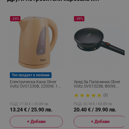
-24%
-39%
segmentifyExtension
.alleop.bg
sgfUserUpdateData
.alleop.bg
Топ продукт в любими
Електрическа Кана Oliver
Уред За Палачинки Oliver
Voltz OV51230B, 2200W, 1.7
Voltz OV51323B, 800W,
Л, Светлинен Индикатор,
Терморегулатор, Светлинен
★
★
★
★
★
Безжична, Кремав
Индикатор, Незалепващо
(2)
Покритие, Черен
rlv_h_fbp
.alleop.bg
ПЦД: 17.33 € / 33.89 лв.
ПЦД: 33.18 € / 64.89 лв.
13.24 € / 25.90 лв.
20.40 € / 39.90 лв.
rlv_
.alleop.bg
rlv_mode
.alleop.bg
+ Добави
+ Добави