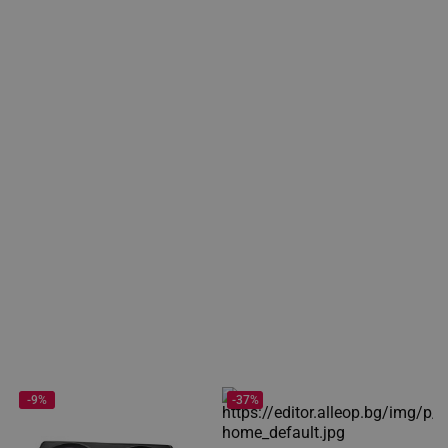
-9%
-37%