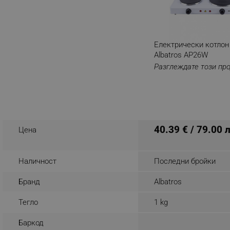
_nzm_noid_92166-7699
_nzm_id_92166-7699
_sgf_user_id
Електрически котлон
Albatros AP26W
_sgf_session_id
Разглеждате този пр
_sgf_push_permission_as
_sgf_test_mode
_sgf_tracking
40.39 € / 79.00 
Цена
_sgf_delayed_actions,
Наличност
Последни бройки
_sgf_delayed_campaigns
Бранд
Albatros
_sgf_npq
Тегло
1 kg
_sgf_clicked_banners
Баркод