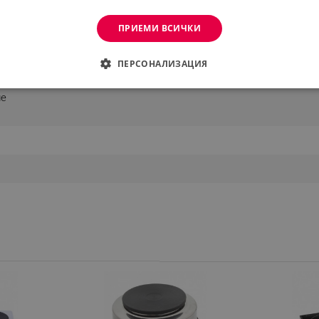
ПРИЕМИ ВСИЧКИ
ПЕРСОНАЛИЗАЦИЯ
ДИМО
ЕФЕКТИВНОСТ
ТАРГЕТИРАНЕ
ФУНКЦИО
не
АНИ
еобходимо
Ефективност
Таргетиране
Функционалност
Неклас
витки позволяват основната функционалност на уебсайта, като потребителско вл
же да се използва правилно без строго необходими бисквитки.
Provider /
Валиден
Описание
Домейн
до
.alleop.bg
1 месец
Profitshare
7699
.alleop.bg
1 месец
newsman
.alleop.bg
1 месец
Newsman