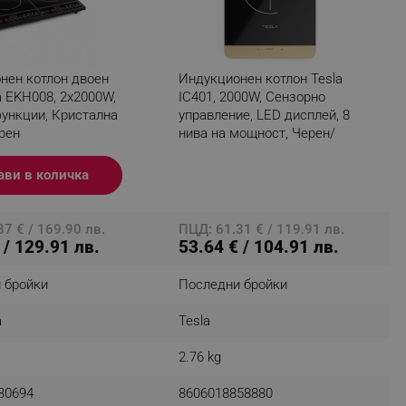
fying visitors. The lifetime
нен котлон двоен
Индукционен котлон Tesla
a EKH008, 2x2000W,
IC401, 2000W, Сензорно
функции, Кристална
управление, LED дисплей, 8
ifying visitor sessions
рен
нива на мощност, Черен/
itor is asked for web push
Златист
ави в количка
tor is a test user and can
tor disabled tracking,
7 € / 169.90 лв.
ПЦД: 61.31 € / 119.91 лв.
y related cookies and local
 / 129.91 лв.
53.64 € / 104.91 лв.
aign specific data for
 бройки
Последни бройки
aign specific data for
a
Tesla
r events stored to be sent
2.76 kg
ferent banners clicked by the
30694
8606018858880