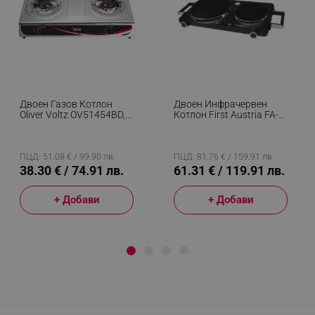
Двоен Газов Котлон
Двоен Инфрачервен
Oliver Voltz OV51454BD,
Котлон First Austria FA-
6.9 KWh, 30 Mbar,
5096-6, 2500W,
Чугунени Горелки, Без
Термостат, Дръжки,
Защита, Инокс
Черен
ПЦД: 51.08 € / 99.90 лв.
ПЦД: 81.76 € / 159.91 лв.
38.30 € / 74.91 лв.
61.31 € / 119.91 лв.
+ Добави
+ Добави