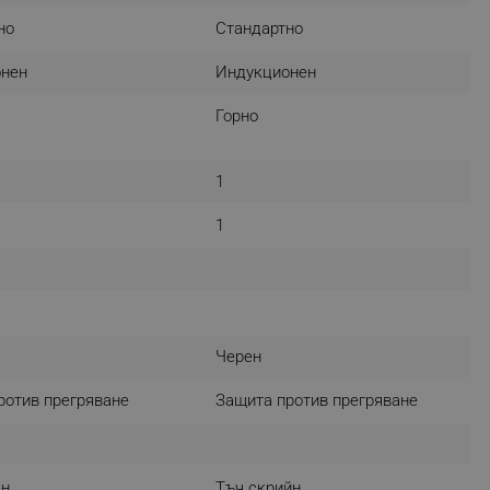
r events which is cancelled
но
Стандартно
ent to Segmentify servers
нен
Индукционен
 visitor installed
Горно
 visitor’s data including
rship status and
1
1
Черен
ротив прегряване
Защита против прегряване
ен
Тъч скрийн