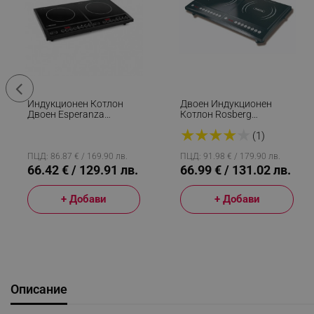
Индукционен Котлон
Двоен Индукционен
Двоен Esperanza
Котлон Rosberg
EKH008, 2x2000W,
R51445JD, 2000+2000W,
★
★
★
★
★
270℃, 4 Функции,
8 Нива, Таймер Черен
(1)
Кристална Плоча, Черен
ПЦД: 86.87 € / 169.90 лв.
ПЦД: 91.98 € / 179.90 лв.
66.42 € / 129.91 лв.
66.99 € / 131.02 лв.
+ Добави
+ Добави
Описание