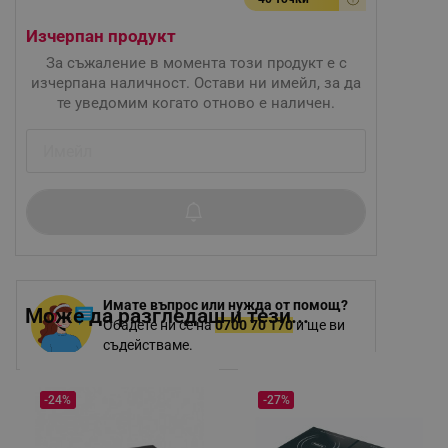
Изчерпан продукт
За съжаление в момента този продукт е с
изчерпана наличност. Остави ни имейл, за да
те уведомим когато отново е наличен.
Имате въпрос или нужда от помощ?
Може да разгледаш и тези...
Обадете ни се на
0700 70 170
и ще ви
съдействаме.
-24%
-27%