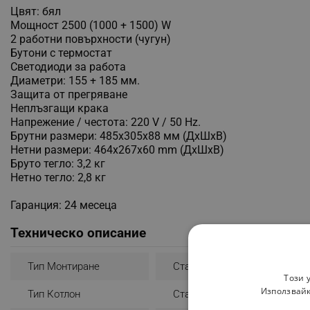
Цвят: бял
Мощност 2500 (1000 + 1500) W
2 работни повърхности (чугун)
Бутони с термостат
Светодиоди за работа
Диаметри: 155 + 185 мм.
Защита от прегряване
Неплъзгащи крака
Напрежение / честота: 220 V / 50 Hz.
Брутни размери: 485x305x88 мм (ДxШxВ)
Нетни размери: 464x267x60 mm (ДxШxВ)
Бруто тегло: 3,2 кг
Нетно тегло: 2,8 кг
Гаранция: 24 месеца
Техническо описание
Тип Монтиране
Стандартно
Този 
Използвайк
Тип Котлон
Стандартен