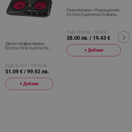
Разопакован: Индукционен
Котлон Esperanza Krakatau
EKH005, 2000W, 80-270°C, 5
Функции, Черен
ПЦД: 59.99 лв. / 30.67 €
38.00 лв. / 19.43 €
Двоен Инфрачервен
Котлон First Austria FA-
+ Добави
5097-2, 2000W,
Термостат, Черен
ПЦД: 56.20 € / 109.92 лв.
51.09 € / 99.92 лв.
+ Добави