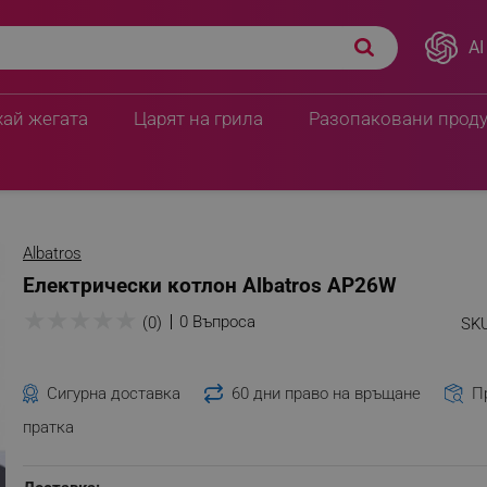
AI
хай жегата
Царят на грила
Разопаковани прод
Albatros
Електрически котлон Albatros AP26W
★
★
★
★
★
0 Въпроса
(0)
SKU
Сигурна доставка
60 дни право на връщане
П
пратка