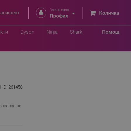
Влез в своя


 асистент
Количка
Профил
укти
Dyson
Ninja
Shark
Помощ
 ID:
261458
роверка на