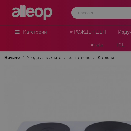
Категории
⭐ РОЖДЕН ДЕН
Изду
Ariete
TCL
Начало
Уреди за кухнята
За готвене
Котлони