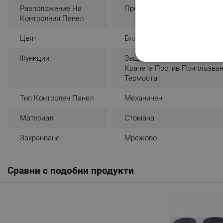
Разположение На
Предно
Контролния Панел
Цвят
Бял
Функции
Защита Против Прегряване
СТРОГО НЕОБХО
Крачета Против Приплъзва
Термостат
НЕКЛАСИФИЦИР
Тип Контролен Панел
Механичен
Материал
Стомана
Строго н
Захранване
Мрежово
Строго необходимите биск
акаунта. Уебсайтът не мо
Сравни с подобни продукти
Име
click_code_ps
_nzm_nosubscribe_92166-
_nzm_idnl_92166-7699