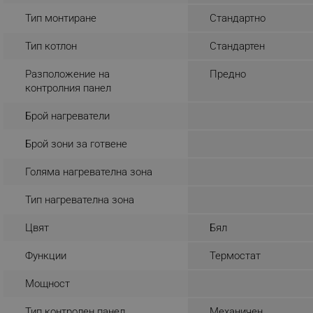
_sgf_rq
Тип монтиране
Стандартно
Тип котлон
Стандартен
segmentifyExtension
Разположение на
Предно
sgfUserUpdateData
контролния панел
Брой нагреватели
rlv_h_fbp
Брой зони за готвене
rlv_
rlv_mode
Голяма нагревателна зона
rlv_p
Тип нагревателна зона
rlv_g
Цвят
Бял
rlv_s
rlv_iv
Функции
Термостат
rlv_e_pt
Мощност
rlv_e
rlv_h_profile
Тип контролен панел
Механичен