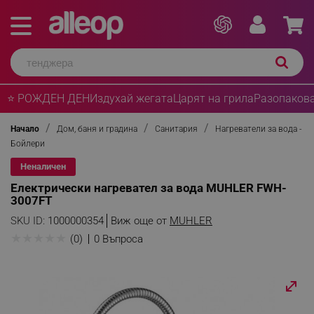
⭐ РОЖДЕН ДЕН
Издухай жегата
Царят на грила
Разопакова
Начало
Дом, баня и градина
Санитария
Нагреватели за вода -
Бойлери
Неналичен
Електрически нагревател за вода MUHLER FWH-
3007FT
SKU ID:
1000000354
Виж още от
MUHLER
★
★
★
★
★
(0)
0 Въпроса