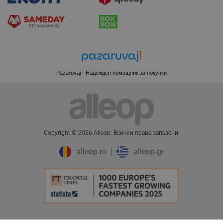
CookieScriptConsent
CookieScript
.alleop.bg
Pazaruvaj - Надежден помощник за покупки
Copyright © 2026 Alleop. Bcичĸи пpaвa зaпaзeни!
alleop.ro
alleop.gr
XSRF-TOKEN
promo.alleop.bg