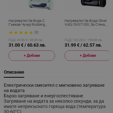
Нагревател За Вода С
Нагревател За Вода Oliver
Гъвкав Чучур Rosberg
Voltz OV57100I, За Стена,
R57100C, С Дисплей, До
3300W, 30-60C, Гъвкав
★
★
★
★
★
60C, За Стена, Бял
Силиконов Маркуч, IPX4,
(2)
Черен
ПЦД: 45.96 € / 89.89 лв.
ПЦД: 102.20 € / 199.89 лв.
31.00 € / 60.63 лв.
31.99 € / 62.57 лв.
+ Добави
+ Добави
Описание
Електрически смесител с мигновено загряване
на водата
Бързо загряване и енергоспестяване
Загряване на водата за няколко секунди, за да
имате непрекъснато гореща вода (температура
30-60°C)