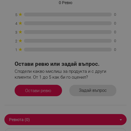
0 Ревю
_sgf_tracking
.alleop.bg
★
0
5
★
0
4
★
0
3
★
0
2
★
0
1
_sgf_delayed_actions,
.alleop.bg
Остави ревю или задай въпрос.
Сподели какво мислиш за продукта и с други
клиенти. От 1 до 5 как би го оценил?
_sgf_delayed_campaigns
.alleop.bg
Задай въпрос
Остави ревю
_sgf_npq
.alleop.bg
Ревюта (0)