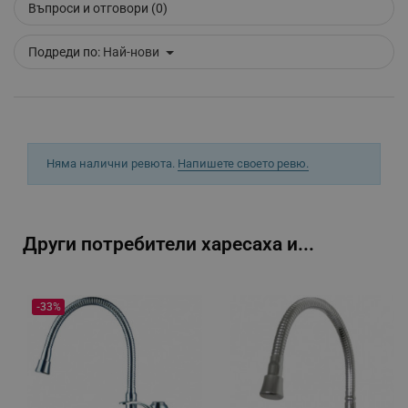
Въпроси и отговори (0)
_sgf_clicked_banners
.alleop.bg
Подреди по:
Най-нови
_sgf_rq
.alleop.bg
Няма налични ревюта.
Напишете своето ревю.
Други потребители харесаха и...
segmentifyExtension
.alleop.bg
-33%
sgfUserUpdateData
.alleop.bg