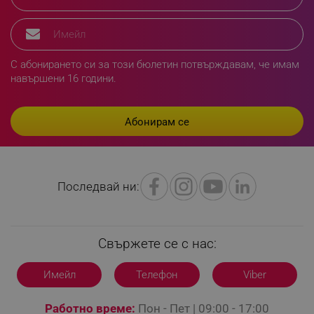
rlv_hashes
.alleop.bg
rlv_first_session
.alleop.bg
rlv_rid
.alleop.bg
С абонирането си за този бюлетин потвърждавам, че имам
rlv_rpid
.alleop.bg
навършени 16 години.
rlv_rpos
.alleop.bg
rlv_bid
.alleop.bg
rlv_odid
.alleop.bg
_twoAttr
.alleop.bg
__cf_bm
Cloudflare Inc.
.pazaruvaj.com
Последвай ни:
Свържете се с нас:
Имейл
Телефон
Viber
LaVisitorId_YWxsZW9wLmxhZGVzay5jb20v
.alleop.bg
LaSID
Работно време:
Пон - Пет | 09:00 - 17:00
Quality Unit LLC