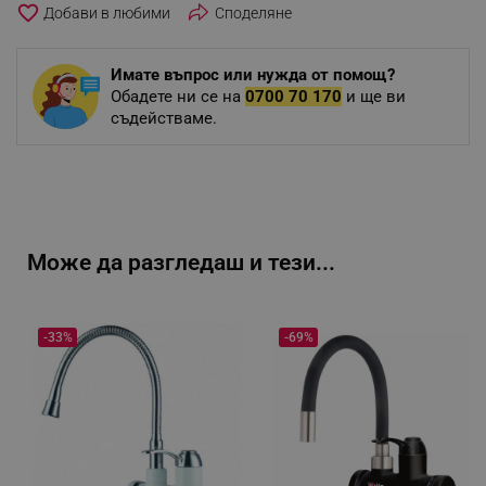
favorite_border
Споделяне
Имате въпрос или нужда от помощ?
Обадете ни се на
0700 70 170
и ще ви
съдействаме.
Може да разгледаш и тези...
-33%
-69%