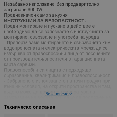
Незабавно използване, без предварително
загряване 3000W
Предназначен само за кухня
ИНСТРУКЦИИ ЗА БЕЗОПАСТНОСТ:
Преди монтиране и пускане в действие е
необходимо да се запознаете с инструкцията за
монтиране, свързване и употреба на уреда
- Препоръчваме монтирането и свързването към
водопреносната и електрическата мрежа да се
извършва от правоспособни лица от посочените
от производителя/вносителя в гаранционната
карта сервизи.
Правоспособни са лицата с подходящо
образование, квалификация и правоспособност.
- Забранено е използването на този продукт при
външни условия, на открити пространства и там,
където може да достигне температура на
Виж повече
замръзване на водата или да бъде подложен на
атмосферни влияния – дъжд, слънце, сняг.
Техническо описание
- В случай, че в уреда има замръзнала вода,
строго се збранява включването му към