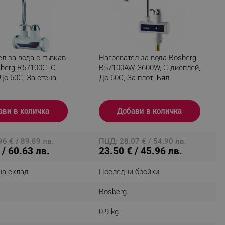
fying visitors. The lifetime
л за вода с гъвкав
Нагревател за вода Rosberg
ifying visitor sessions
berg R57100C, С
R57100AW, 3600W, С дисплей,
До 60C, За стена,
До 60C, За плот, Бял
itor is asked for web push
tor is a test user and can
ави в количка
Добави в количка
tor disabled tracking,
y related cookies and local
6 € / 89.89 лв.
ПЦД: 28.07 € / 54.90 лв.
 / 60.63 лв.
23.50 € / 45.96 лв.
aign specific data for
на склад
Последни бройки
aign specific data for
Rosberg
r events stored to be sent
0.9 kg
ferent banners clicked by the