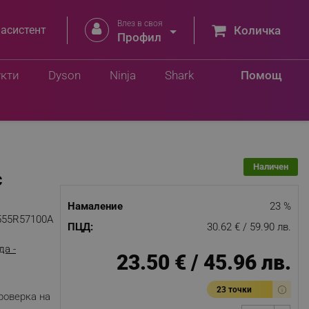
Влез в своя


 асистент
Количка
.
Профил
Добави в количка
лв.
укти
Dyson
Ninja
Shark
Помощ
Наличен
С
Намаление
23 %
555R57100A
ПЦД:
30.62 € / 59.90 лв.
да -
23.50 € / 45.96 лв.
23 точки
роверка на