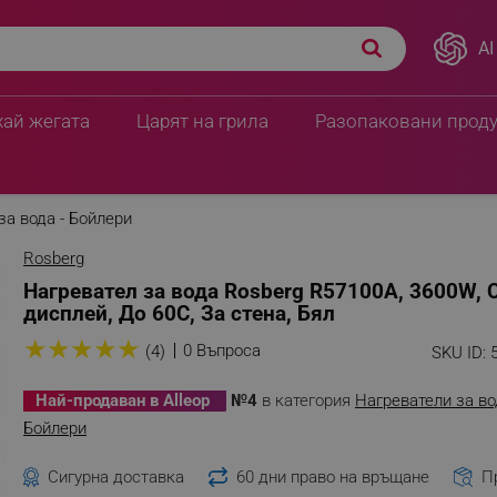
AI
 дисплей, До 60C, За
ПЦД:
30.62 € / 59.90 лв
23.50 € / 45.96 
хай жегата
Царят на грила
Разопаковани прод
за вода - Бойлери
Rosberg
Нагревател за вода Rosberg R57100A, 3600W, 
дисплей, До 60C, За стена, Бял
★
★
★
★
★
0 Въпроса
(4)
SKU ID:
Най-продаван в Alleop
№4
в категория
Нагреватели за во
Бойлери
Сигурна доставка
60 дни право на връщане
П