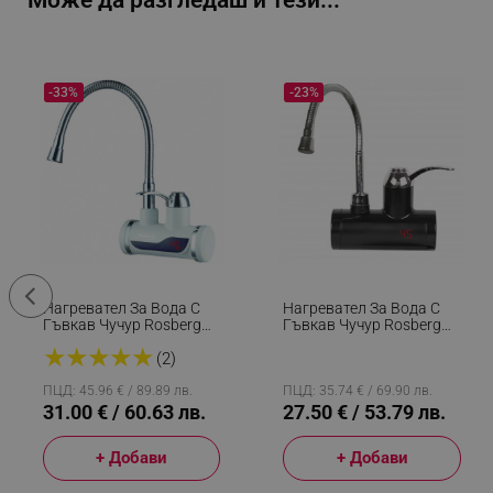
Може да разгледаш и тези...
-33%
-23%
Нагревател За Вода С
Нагревател За Вода С
Гъвкав Чучур Rosberg
Гъвкав Чучур Rosberg
R57100C, С Дисплей, До
R57100BF, 3600W, С
★
★
★
★
★
60C, За Стена, Бял
Дисплей, До 60C, За
(2)
Стена, Черен
ПЦД: 45.96 € / 89.89 лв.
ПЦД: 35.74 € / 69.90 лв.
31.00 € / 60.63 лв.
27.50 € / 53.79 лв.
+ Добави
+ Добави