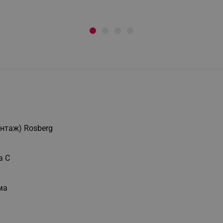
нтаж) Rosberg
а C
ма