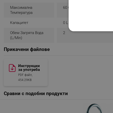
Максимална
60 C
Температура
Капацитет
0 L
СТРОГО НЕОБХО
Обем Загрята Вода
2
(l/min)
НЕКЛАСИФИЦИР
Прикачени файлове
Инструкции
Строго н
за употреба
Строго необходимите биск
PDF файл,
акаунта. Уебсайтът не мо
454.29KB
Име
Сравни с подобни продукти
click_code_ps
_nzm_nosubscribe_92166-
_nzm_idnl_92166-7699