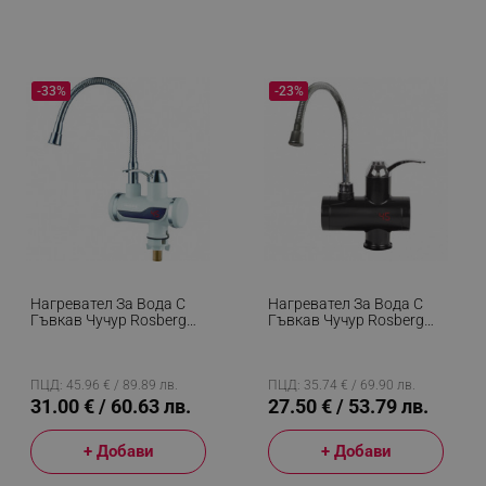
-33%
-23%
Нагревател За Вода С
Нагревател За Вода С
Гъвкав Чучур Rosberg
Гъвкав Чучур Rosberg
R57100CW, С Дисплей,
R57100BFW, 3600W, С
До 60C, За Плот, Бял
Дисплей, До 60C, За
Плот, Черен
ПЦД: 45.96 € / 89.89 лв.
ПЦД: 35.74 € / 69.90 лв.
31.00 € / 60.63 лв.
27.50 € / 53.79 лв.
+ Добави
+ Добави