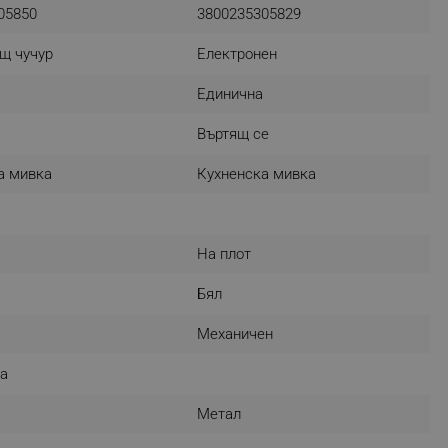
05850
3800235305829
r events which is cancelled
ent to Segmentify servers
ящ чучур
Електронен
 visitor installed
Единична
 visitor’s data including
Въртящ се
rship status and
а мивка
Кухненска мивка
На плот
Бял
Механичен
а
Метал