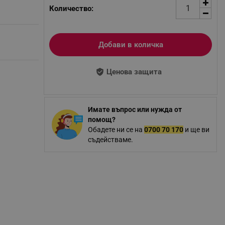
Количество:
Добави в количка
Ценова защита
Имате въпрос или нужда от
помощ?
Обадете ни се на
0700 70 170
и ще ви
съдействаме.