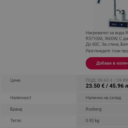
_nzm_noid_92166-7699
_nzm_id_92166-7699
_sgf_user_id
Нагревател за вода 
_sgf_session_id
R57100A, 3600W, С ди
До 60C, За стена, Бял
_sgf_push_permission_as
Разглеждате този пр
_sgf_test_mode
Добави в коли
_sgf_tracking
Цена
ПЦД: 30.62 € / 59.89
23.50 € / 45.96 
_sgf_delayed_actions,
Наличност
Налично на склад
_sgf_delayed_campaigns
Бранд
Rosberg
_sgf_npq
Тегло
0.92 kg
_sgf_clicked_banners