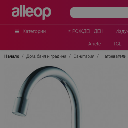
Rosberg
Нагревател за вода Rosberg R57100A, 3600W, С
стена, Бял
★
★
★
★
★
0 Въпроса
(4)
Категории
⭐ РОЖДЕН ДЕН
Изду
Ariete
TCL
Начало
Дом, баня и градина
Санитария
Нагреватели 