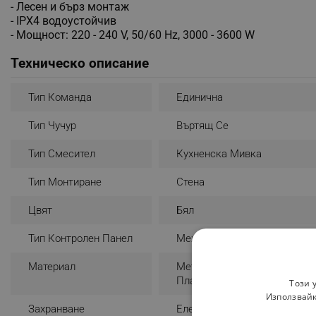
- Лесен и бърз монтаж
- IPX4 водоустойчив
- Мощност: 220 - 240 V, 50/60 Hz, 3000 - 3600 W
Техническо описание
Тип Команда
Единична
Тип Чучур
Въртящ Се
Тип Смесител
Кухненска Мивка
Тип Монтиране
Стена
Цвят
Бял
Тип Контролен Панел
Механичен
Материал
Метал
Пластмаса
Този 
Използвайк
Захранване
Електричество