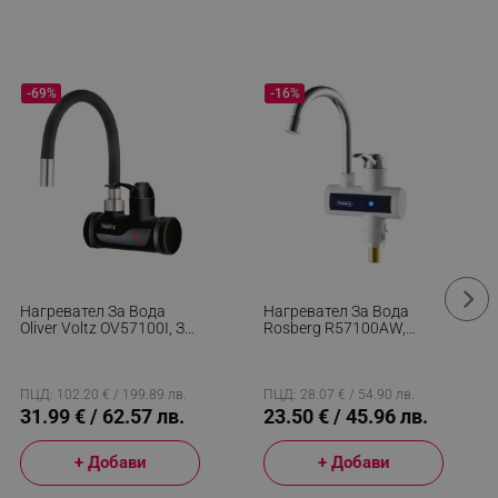
-69%
-16%
Нагревател За Вода
Нагревател За Вода
Oliver Voltz OV57100I, За
Rosberg R57100AW,
Стена, 3300W, 30-60C,
3600W, С Дисплей, До
Гъвкав Силиконов
60C, За Плот, Бял
Маркуч, IPX4, Черен
ПЦД: 102.20 € / 199.89 лв.
ПЦД: 28.07 € / 54.90 лв.
31.99 € / 62.57 лв.
23.50 € / 45.96 лв.
+ Добави
+ Добави