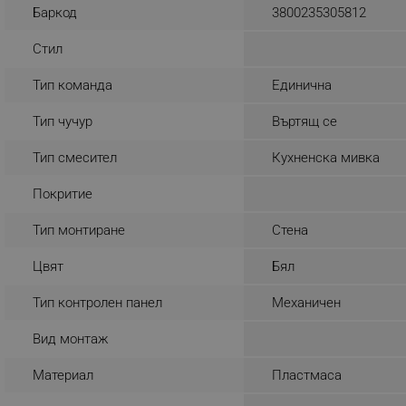
Баркод
3800235305812
_sgf_rq
Стил
segmentifyExtension
Тип команда
Единична
sgfUserUpdateData
Тип чучур
Въртящ се
Тип смесител
Кухненска мивка
rlv_h_fbp
rlv_
Покритие
rlv_mode
Тип монтиране
Стена
rlv_p
Цвят
Бял
rlv_g
rlv_s
Тип контролен панел
Механичен
rlv_iv
Вид монтаж
rlv_e_pt
Материал
Пластмаса
rlv_e
rlv_h_profile