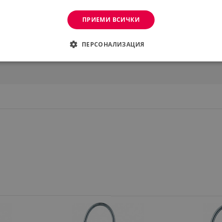
ПРИЕМИ ВСИЧКИ
ПЕРСОНАЛИЗАЦИЯ
ДИМО
ЕФЕКТИВНОСТ
ТАРГЕТИРАНЕ
ФУНКЦИО
АНИ
еобходимо
Ефективност
Таргетиране
Функционалност
Неклас
витки позволяват основната функционалност на уебсайта, като потребителско вл
же да се използва правилно без строго необходими бисквитки.
Provider /
Валиден
Описание
Домейн
до
.alleop.bg
1 месец
Profitshare
7699
.alleop.bg
1 месец
newsman
.alleop.bg
1 месец
Newsman