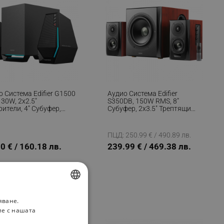
 Система Edifier G1500
Аудио Система Edifier
30W, 2x2.5"
S350DB, 150W RMS, 8"
ители, 4" Субуфер,
Субуфер, 2x3.5" Трептящи
ooth 5.3, 10 Динамични
Драйвери, 3/4" Туитъри,
Режима, Черен
Bluetooth 5.1, Дистанционно
Управление, MDF Корпус,
ПЦД: 250.99 € / 490.89 лв.
Кафяв
0 € / 160.18 лв.
239.99 € / 469.38 лв.
яване.
BULGARIAN
ие с нашата
ROMANIAN