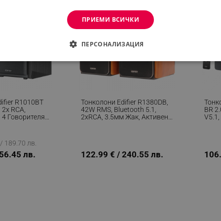
ПРИЕМИ ВСИЧКИ
ПЕРСОНАЛИЗАЦИЯ
ДИМО
ЕФЕКТИВНОСТ
ТАРГЕТИРАНЕ
ФУНКЦИО
АНИ
ifier R1010BT
Тонколони Edifier R1380DB,
Тонк
 2x RCA,
42W RMS, Bluetooth 5.1,
BR 2.
, 4 Говорителя,
2xRCA, 3.5мм Жак, Активен
V5.1,
Мембрана,
Кросоувър, Регулатор На
Крос
еобходимо
Ефективност
Таргетиране
Функционалност
Неклас
ус, Активни,
Бас И Високи, Кафяв
Бас 
/ 189.70 лв.
витки позволяват основната функционалност на уебсайта, като потребителско вл
156.45 лв.
122.99 € / 240.55 лв.
106.
же да се използва правилно без строго необходими бисквитки.
Provider /
Валиден
Описание
Домейн
до
.alleop.bg
1 месец
Profitshare
7699
.alleop.bg
1 месец
newsman
.alleop.bg
1 месец
Newsman