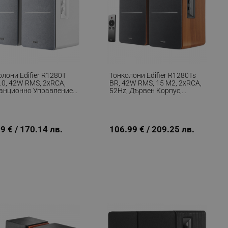
лони Edifier R1280T
Тонколони Edifier R1280Ts
.0, 42W RMS, 2хRCA,
BR, 42W RMS, 15 М2, 2xRCA,
анционно Управление,
52Hz, Дървен Корпус,
ен Корпус, Бял
Кафяв
9 € / 170.14 лв.
106.99 € / 209.25 лв.