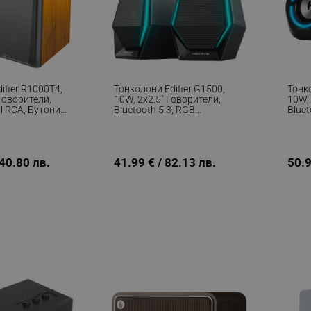
ifier R1000T4,
Тонколони Edifier G1500,
Тонко
 Говорители,
10W, 2x2.5" Говорители,
10W, 
l RCA, Бутони
Bluetooth 5.3, RGB
Bluet
 Кафяв
Осветление, Черен
Осве
140.80 лв.
41.99 € / 82.13 лв.
50.9