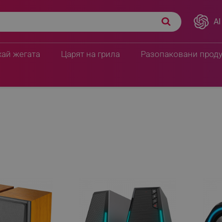
AI
хай жегата
Царят на грила
Разопаковани прод
стеми