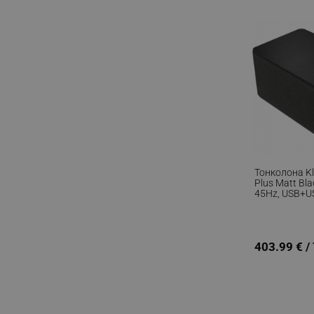
_sgf_rq
segmentifyExtension
sgfUserUpdateData
rlv_h_fbp
rlv_
rlv_mode
Тонколона Kl
Plus Matt Bla
rlv_p
45Hz, USB+US
RCA, Bluetoo
rlv_g
Приложение,
rlv_s
403.99 € /
rlv_iv
rlv_e_pt
rlv_e
rlv_h_profile