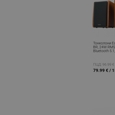
Тонколони Ed
BR, 24W RMS,
Bluetooth 5.1
Копринена 
Дървен Корп
Кафяв
ПЦД: 96.99 € 
79.99 € / 