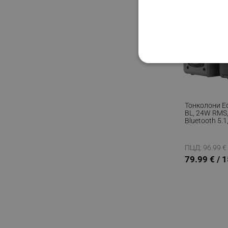
СТРОГО НЕОБХО
НЕКЛАСИФИЦИР
Тонколони Ed
BL, 24W RMS,
Bluetooth 5.1
Копринена 
Строго н
Дървен Корп
Черен
ПЦД: 96.99 € 
Строго необходимите биск
79.99 € / 
акаунта. Уебсайтът не мо
Име
click_code_ps
_nzm_nosubscribe_92166-
_nzm_idnl_92166-7699