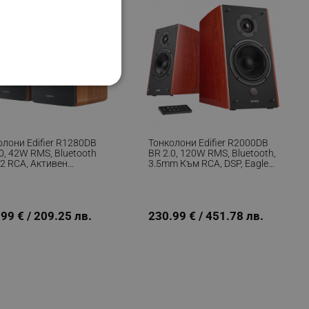
НАЛНОСТ
олони Edifier R1280DB
Тонколони Edifier R2000DB
0, 42W RMS, Bluetooth
BR 2.0, 120W RMS, Bluetooth,
 2 RCA, Активен
3.5mm Към RCA, DSP, Eagle
оувър, Регулатор На
Eye Говорители, 10°C
ифицирани
И Високи, Кафяв
Наклон, Дистанционно
Управление, MDF Корпус,
Кафяв
изане и управление на
99 € / 209.25 лв.
230.99 € / 451.78 лв.