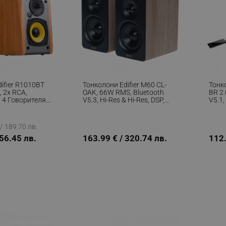
ifier R1010BT
Тонколони Edifier M60 CL-
Тонк
 2x RCA,
OAK, 66W RMS, Bluetooth
BR 2.
, 4 Говорителя,
V5.3, Hi-Res & Hi-Res, DSP,
V5.1,
Мембрана,
USB-C, 3.5 AUX, ConneX,
Дист
ус, Активни,
Ръчно Изработен Корпус,
Дърв
Кафяв
/ 189.70 лв.
156.45 лв.
163.99 € / 320.74 лв.
112.