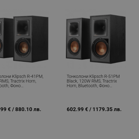
r events which is cancelled
ent to Segmentify servers
 visitor installed
 visitor’s data including
rship status and
олони Klipsch R-41PM,
Тонколони Klipsch R-51PM
MS, Tractrix Horn,
Black, 120W RMS, Tractrix
ooth, Фоно
Horn, Bluetooth, Фоно
усилвател, USB-B,
Предусилвател, USB-B,
чен Вход, Черен
Оптичен Вход, Черен
99 € / 880.10 лв.
602.99 € / 1179.35 лв.