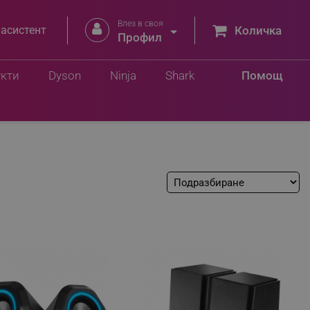
Влез в своя


 асистент
Количка
Профил
укти
Dyson
Ninja
Shark
Помощ