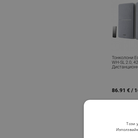
Тонколони Ed
WH-SL 2.0, 4
Дистанционн
Дървен Корп
Сребрист
86.91 € / 
Този 
Използвайк
-18 %