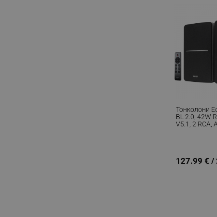
_nzm_noid_92166-7699
_nzm_id_92166-7699
_sgf_user_id
_sgf_session_id
_sgf_push_permission_as
_sgf_test_mode
Тонколони Ed
BL 2.0, 42W 
_sgf_tracking
V5.1, 2 RCA,
Кросоувър, 
Активен Суб
_sgf_delayed_actions,
На Бас И Вис
127.99 € /
_sgf_delayed_campaigns
_sgf_npq
_sgf_clicked_banners