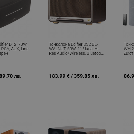
ifier D12, 70W,
Тонколона Edifier D32 BL-
Тонко
, RCA, AUX, Line-
WALNUT, 60W, 11 Часа, Hi-
WH 2
Черен
Res Audio/Wireless, Bluetooth
Дист
5.3, Wi-Fi, Apple Airplay2, DRC,
Дърв
DSP, Дървен Корпус, Черен
Орех/кафяв
189.70 лв.
183.99 € / 359.85 лв.
86.9