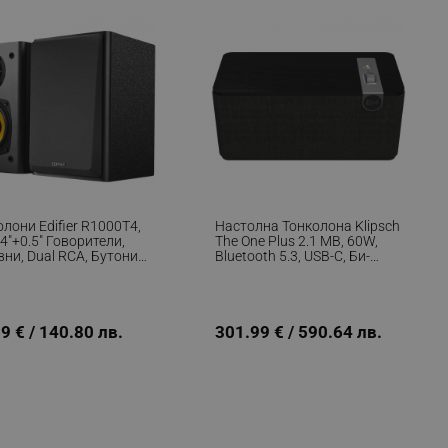
fying visitors. The lifetime
ifying visitor sessions
itor is asked for web push
tor is a test user and can
лони Edifier R1000T4,
Настолна Тонколона Klipsch
4"+0.5" Говорители,
The One Plus 2.1 MB, 60W,
tor disabled tracking,
ни, Dual RCA, Бутони
Bluetooth 5.3, USB-C, Би-
y related cookies and local
онтрол, Черен
Амплифация, Дървен
Корпус, Мобилно
aign specific data for
Приложение, Черен Мат
9 € / 140.80 лв.
301.99 € / 590.64 лв.
aign specific data for
r events stored to be sent
ferent banners clicked by the