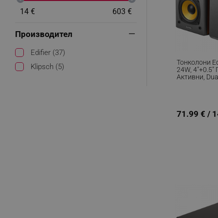
14 €
603 €
Производител
Edifier (37)
Тонколони Ed
Klipsch (5)
24W, 4"+0.5"
Активни, Dua
За Контрол,
71.99 € / 