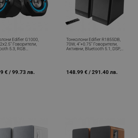
лони Edifier G1000,
Тонколони Edifier R1855DB,
2x2.5" Говорители,
70W, 4"+0.75" Говорители,
ooth 5.3, RGB
Активни, Bluetooth 5.1, DSP,
тление, Черен
DRC, Черен
9 € / 99.73 лв.
148.99 € / 291.40 лв.