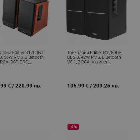
олони Edifier R1700BT
Тонколони Edifier R1280DB
0, 66W RMS, Bluetooth
BL 2.0, 42W RMS, Bluetooth
 RCA, DSP, DRC,
V5.1, 2 RCA, Активен
анционно Управление,
Кросоувър, Регулатор На
ен MDF Дизайн, Кафяв
Бас И Високи, Черен
99 € / 220.99 лв.
106.99 € / 209.25 лв.
-4 %