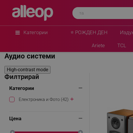
Категории
⭐ РОЖДЕН ДЕН
Изду
Начало
Електроника и Фото
Видео и Аудио
Аудио си
Ariete
TCL
Аудио системи
High-contrast mode
Филтрирай
Категории
Електроника и Фото (42)
Цена