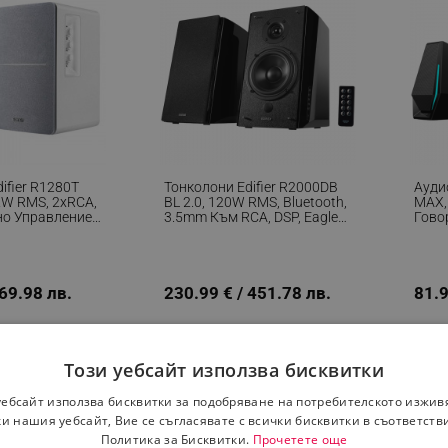
ifier R1280T
Тонколони Edifier R2000DB
Аудио
2W RMS, 2хRCA,
BL 2.0, 120W RMS, Bluetooth,
MAX, 
о Управление,
3.5mm Към RCA, DSP, Eagle
Говор
ус, Бял/
Eye Говорители, 10°C
Bluet
Наклон, Дистанционно
RGB 
Управление, MDF Корпус,
Черен
169.98 лв.
230.99 € / 451.78 лв.
81.9
Този уебсайт използва бисквитки
уебсайт използва бисквитки за подобряване на потребителското изжив
и нашия уебсайт, Вие се съгласявате с всички бисквитки в съответств
Политика за Бисквитки.
Прочетете още