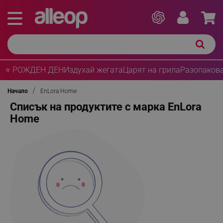
⭐ РОЖДЕН ДЕН
Издухай жегата
Царят на грила
Разопакова
Начало
EnLora Home
Списък на продуктите с марка EnLora
Home