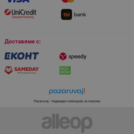
Монтаж на климатици
Как да се абонирам за имейл бюлетина?
Условия за връщане
Покупки на изплащане
_sgf_session_id
.alleop.bg
Бисквитки
Доставяме с:
_sgf_push_permission_asked
.alleop.bg
Google Privacy Policy
_sgf_test_mode
.alleop.bg
Pazaruvaj - Надежден помощник за покупки
_sgf_tracking
.alleop.bg