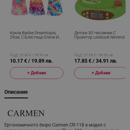
Кукла Barbie Dreamtopia,
Детски 3D Часовник С
29см, С Блестящо Елече И
Проектор Lexibook Nintendo
Цветна Пола, Многоцветен
Animal Crossing RP500AC,
Аларма, 4 Ефекта, Зелен/
Кафяв
ПЦД: 20.40 € / 39.90 лв.
ПЦД: 51.08 € / 99.90 лв.
10.17 € / 19.89 лв.
17.85 € / 34.91 лв.
+ Добави
+ Добави
Описание
Ергономичното бюро Carmen CR-118 е модел с