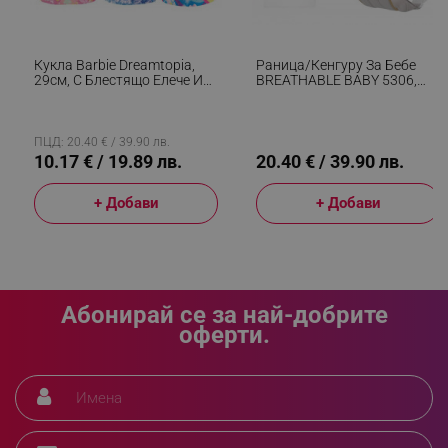
_sgf_delayed_campaigns
.alleop.bg
Кукла Barbie Dreamtopia,
Раница/кенгуру За Бебе
29см, С Блестящо Елече И
BREATHABLE BABY 5306,
Цветна Пола, Многоцветен
Ергономична, Регулируеми
Презрамки, Мрежеста
Вентилаци, Сив
_sgf_npq
.alleop.bg
ПЦД: 20.40 € / 39.90 лв.
10.17 € / 19.89 лв.
20.40 € / 39.90 лв.
+ Добави
+ Добави
_sgf_clicked_banners
.alleop.bg
Абонирай се за най-добрите
_sgf_rq
.alleop.bg
оферти.