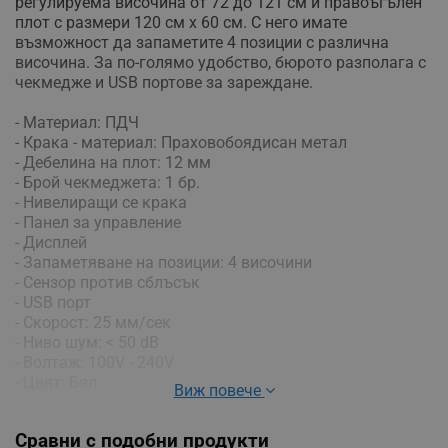
регулируема височина от 72 до 121 см и правоъгълен
плот с размери 120 см х 60 см. С него имате
възможност да запаметите 4 позиции с различна
височина. За по-голямо удобство, бюрото разполага с
чекмедже и USB портове за зареждане.
- Материал: ПДЧ
- Крака - материал: Праховобоядисан метал
- Дебелина на плот: 12 мм
- Брой чекмеджета: 1 бр.
- Нивелиращи се крака
- Панел за управление
- Дисплей
- Запаметяване на позиции: 4 височини
- Сензор против сблъсък
- USB порт
- Скорост: 25 мм/сек
- Ниво шум: < 50 dB
- Волтаж: 100V - 240V
- Цвят: Бял
Виж повече
Размери
Сравни с подобни продукти
- Регулируема височина: 72 - 121 см