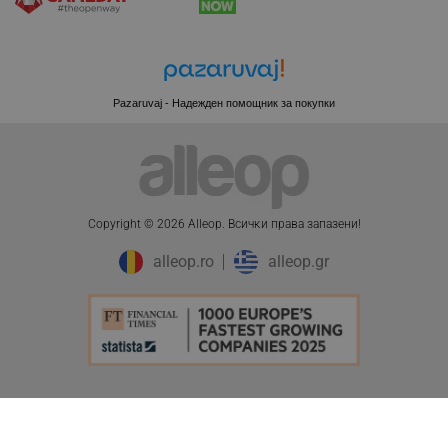
.pazaruvaj.com
Pazaruvaj - Надежден помощник за покупки
LaVisitorId_YWxsZW9wLmxhZGVzay5jb20v
.alleop.bg
LaSID
Quality Unit LLC
www.alleop.bg
Copyright © 2026 Alleop. Bcичĸи пpaвa зaпaзeни!
alleop.ro
alleop.gr
PHPSESSID
PHP.net
editor.alleop.bg