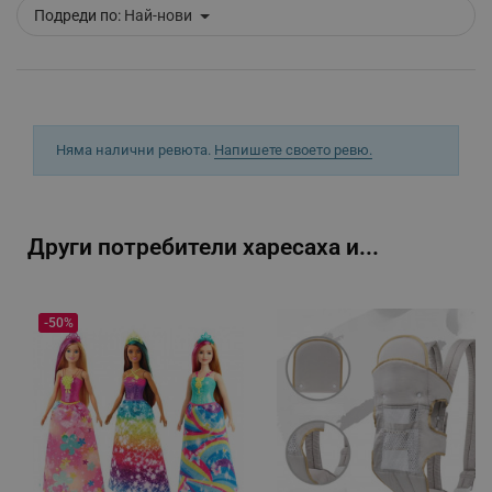
Подреди по:
Най-нови
_sgf_push_permission_asked
.alleop.bg
Google Privacy Policy
Няма налични ревюта.
Напишете своето ревю.
_sgf_test_mode
.alleop.bg
Други потребители харесаха и...
_sgf_tracking
.alleop.bg
-50%
_sgf_delayed_actions,
.alleop.bg