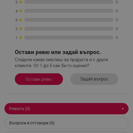
Некласифицирани
★
0
5
★
0
4
Строго необходимите бисквитки позволяват
основната функционалност на уебсайта, като
★
0
3
потребителско влизане и управление на
акаунта. Уебсайтът не може да се използва
★
0
2
правилно без строго необходими бисквитки.
★
0
1
Provider /
Име
Домейн
Остави ревю или задай въпрос.
click_code_ps
.alleop.bg
Сподели какво мислиш за продукта и с други
_nzm_nosubscribe_92166-7699
.alleop.bg
клиенти. От 1 до 5 как би го оценил?
_nzm_idnl_92166-7699
.alleop.bg
Задай въпрос
Остави ревю
_nzm_noid_92166-7699
.alleop.bg
_nzm_id_92166-7699
.alleop.bg
_sgf_user_id
.alleop.bg
Ревюта (0)
Въпроси и отговори (0)
_sgf_session_id
.alleop.bg