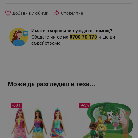
favorite_border
Споделяне
Имате въпрос или нужда от помощ?
Обадете ни се на
0700 70 170
и ще ви
съдействаме.
Може да разгледаш и тези...
-50%
-65%