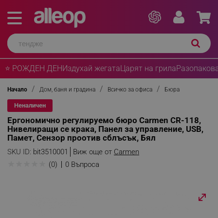
⭐ РОЖДЕН ДЕН
Издухай жегата
Царят на грила
Разопакова
Начало
Дом, баня и градина
Всичко за офиса
Бюра
Неналичен
Ергономично регулируемо бюро Carmen CR-118,
Нивелиращи се крака, Панел за управление, USB,
Памет, Сензор проотив сблъсък, Бял
SKU ID:
bit3510001
Виж още от
Carmen
★
★
★
★
★
(0)
0 Въпроса