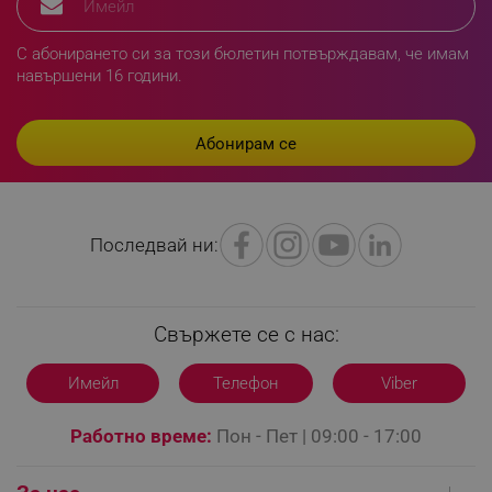
segmentifyExtension
.alleop.bg
С абонирането си за този бюлетин потвърждавам, че имам
навършени 16 години.
sgfUserUpdateData
.alleop.bg
Последвай ни:
rlv_h_fbp
.alleop.bg
rlv_
.alleop.bg
Свържете се с нас:
rlv_mode
.alleop.bg
rlv_p
.alleop.bg
Имейл
Телефон
Viber
rlv_g
.alleop.bg
Работно време:
Пон - Пет | 09:00 - 17:00
rlv_s
.alleop.bg
rlv_iv
.alleop.bg