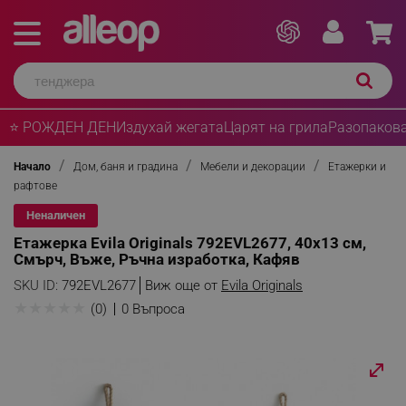
⭐ РОЖДЕН ДЕН
Издухай жегата
Царят на грила
Разопакова
Начало
Дом, баня и градина
Мебели и декорации
Етажерки и
рафтове
Неналичен
Етажерка Evila Originals 792EVL2677, 40х13 см,
Смърч, Въже, Ръчна изработка, Кафяв
SKU ID:
792EVL2677
Виж още от
Evila Originals
★
★
★
★
★
(0)
0 Въпроса