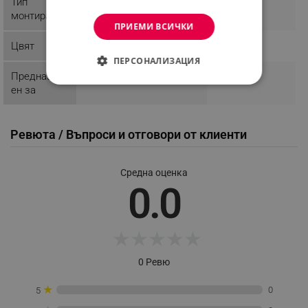
Тип
монтиране
ПРИЕМИ ВСИЧКИ
Цвят
ПЕРСОНАЛИЗАЦИЯ
Предназнач
СТРОГО НЕОБХОДИМО
ен за
ЕФЕКТИВНОСТ
Ревюта / Въпроси и отговори от клиенти
ТАРГЕТИРАНЕ
ФУНКЦИОНАЛНОСТ
Средна оценка
0.0
НЕКЛАСИФИЦИРАНИ
★
★
★
★
★
Строго необходимо
Ефективност
0 Ревю
Таргетиране
Функционалност
★
0
5
Некласифицирани