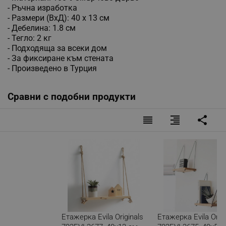
- Ръчна изработка
- Размери (ВхД): 40 х 13 см
- Дебелина: 1.8 см
- Тегло: 2 кг
- Подходяща за всеки дом
- За фиксиране към стената
- Произведено в Турция
Сравни с подобни продукти
reorder
format_align_right
share
Етажерка Evila Originals
Етажерка Evila Origi