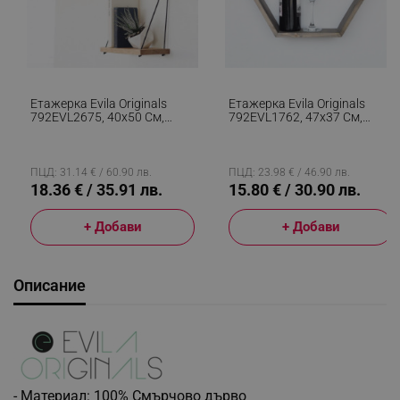
Етажерка Evila Originals
Етажерка Evila Originals
792EVL2675, 40х50 См,
792EVL1762, 47х37 См,
Смърч, Въже, 2 Броя, Кафяв
Смърч, Кафяв
ПЦД: 31.14 € / 60.90 лв.
ПЦД: 23.98 € / 46.90 лв.
18.36 € / 35.91 лв.
15.80 € / 30.90 лв.
+ Добави
+ Добави
Описание
- Материал: 100% Смърчово дърво