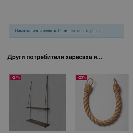
_sgf_push_permission_asked
.alleop.bg
Google Privacy Policy
Няма налични ревюта.
Напишете своето ревю.
_sgf_test_mode
.alleop.bg
Други потребители харесаха и...
_sgf_tracking
.alleop.bg
-27%
-23%
_sgf_delayed_actions,
.alleop.bg