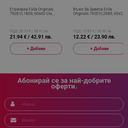
_sgf_delayed_campaigns
.alleop.bg
Етажерка Evila Originals
Въже За Завеса Evila
792EVL1809, 60х60 См,
Originals 792EVL2683, 60х2
Смърч, Въже, 2 Нива,
См, Кафяв
Кафяв
ПЦД: 30.12 € / 58.91 лв.
ПЦД: 15.80 € / 30.90 лв.
_sgf_npq
.alleop.bg
21.94 € / 42.91 лв.
12.22 € / 23.90 лв.
+ Добави
+ Добави
_sgf_clicked_banners
.alleop.bg
Абонирай се за най-добрите
оферти.
_sgf_rq
.alleop.bg