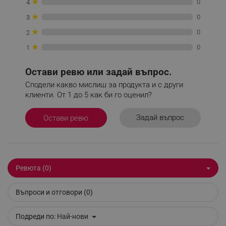
★
0
4
Строго необходимите бисквитки позволяват
★
0
3
основната функционалност на уебсайта, като
потребителско влизане и управление на
★
0
2
акаунта. Уебсайтът не може да се използва
правилно без строго необходими бисквитки.
★
0
1
Provider /
Име
Домейн
Остави ревю или задай въпрос.
click_code_ps
.alleop.bg
Сподели какво мислиш за продукта и с други
клиенти. От 1 до 5 как би го оценил?
_nzm_nosubscribe_92166-7699
.alleop.bg
_nzm_idnl_92166-7699
.alleop.bg
Задай въпрос
Остави ревю
_nzm_noid_92166-7699
.alleop.bg
_nzm_id_92166-7699
.alleop.bg
_sgf_user_id
.alleop.bg
Ревюта (0)
Въпроси и отговори (0)
_sgf_session_id
.alleop.bg
Подреди по:
Най-нови