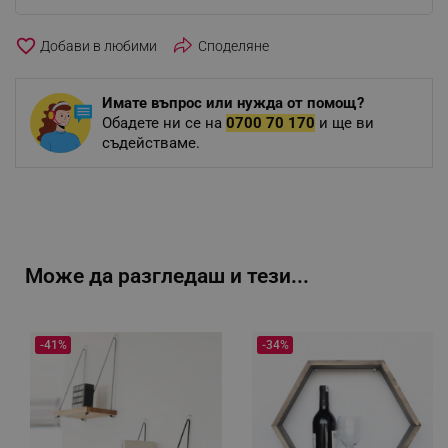
favorite_border
Споделяне
Имате въпрос или нужда от помощ?
Обадете ни се на
0700 70 170
и ще ви
съдействаме.
Може да разгледаш и тези...
-41%
-34%