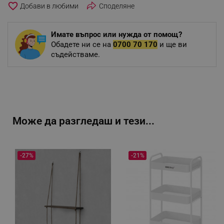
favorite_border
Споделяне
Имате въпрос или нужда от помощ?
Обадете ни се на
0700 70 170
и ще ви
съдействаме.
Може да разгледаш и тези...
-27%
-21%