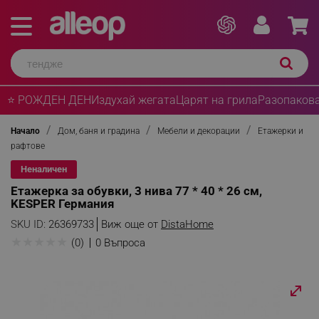
⭐ РОЖДЕН ДЕН
Издухай жегата
Царят на грила
Разопакова
Начало
Дом, баня и градина
Мебели и декорации
Етажерки и
рафтове
Неналичен
Етажерка за обувки, 3 нива 77 * 40 * 26 см,
KESPER Германия
SKU ID:
26369733
Виж още от
DistaHome
★
★
★
★
★
(0)
0 Въпроса