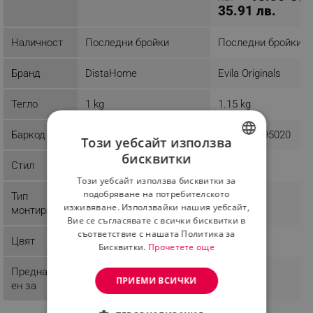
35.91 лв.
Наличност
Последни бройки
Последни бройки
Бранд
DistaHome
Evila Originals
Тегло
1 kg
1.15 kg
Баркод
8681875395020
Този уебсайт използва
бисквитки
BULGARIAN
Стил
Този уебсайт използва бисквитки за
ROMANIAN
подобряване на потребителското
Тип
изживяване. Използвайки нашия уебсайт,
монтиране
Вие се съгласявате с всички бисквитки в
съответствие с нашата Политика за
Цвят
Бисквитки.
Прочетете още
Предназнач
ПРИЕМИ ВСИЧКИ
ен за