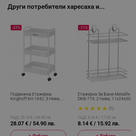
Други потребители харесаха и...
_sgf_test_mode
.alleop.bg
-21%
-11%
_sgf_tracking
.alleop.bg
_sgf_delayed_actions,
.alleop.bg
Подвижна Етажерка
Етажерка За Баня Metalife
Kinghoff KH 1942, 3 Нива, 4
DKB-719, 2 Нива, 11x24x30
Колелца Въртящи Се На
См, Хром
★
★
★
★
★
360 Градуса, Бял
(1)
_sgf_delayed_campaigns
.alleop.bg
ПЦД: 35.74 € / 69.90 лв.
ПЦД: 9.16 € / 17.92 лв.
28.07 € / 54.90 лв.
8.14 € / 15.92 лв.
+ Добави
+ Добави