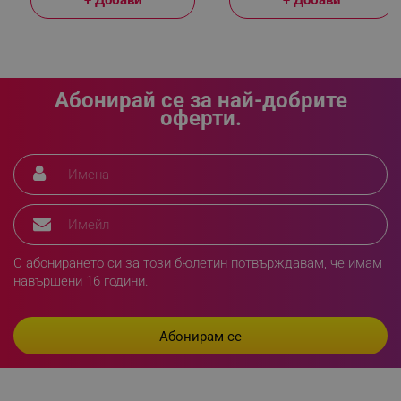
_sgf_npq
.alleop.bg
Абонирай се за най-добрите
оферти.
_sgf_clicked_banners
.alleop.bg
_sgf_rq
.alleop.bg
С абонирането си за този бюлетин потвърждавам, че имам
навършени 16 години.
segmentifyExtension
.alleop.bg