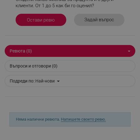
правилно без строго необходими бисквитки.
клиенти. От 1 до 5 как би го оценил?
Provider /
Име
Домейн
Задай въпрос
Остави ревю
click_code_ps
.alleop.bg
_nzm_nosubscribe_92166-7699
.alleop.bg
_nzm_idnl_92166-7699
.alleop.bg
Ревюта (0)
_nzm_noid_92166-7699
.alleop.bg
_nzm_id_92166-7699
.alleop.bg
Въпроси и отговори (0)
_sgf_user_id
.alleop.bg
Подреди по:
Най-нови
_sgf_session_id
.alleop.bg
Няма налични ревюта.
Напишете своето ревю.
_sgf_push_permission_asked
.alleop.bg
Google Privacy Policy