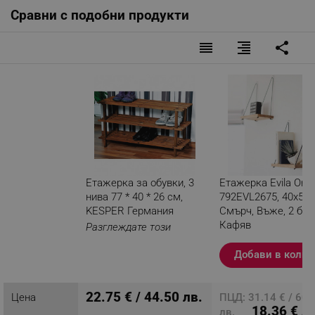
Сравни с подобни продукти
reorder
format_align_right
share
Етажерка за обувки, 3
Етажерка Evila Origi
нива 77 * 40 * 26 см,
792EVL2675, 40х50 
KESPER Германия
Смърч, Въже, 2 бро
Кафяв
Разглеждате този
продукт
Добави в колич
22.75 € / 44.50 лв.
Цена
ПЦД: 31.14 € / 60.
18.36 € /
лв.