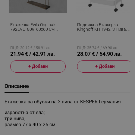
Етажерка Evila Originals
Подвижна Етажерка
792EVL1809, 60х60 См,
Kinghoff KH 1942, 3 Нива, 4
Смърч, Въже, 2 Нива,
Колелца Въртящи Се На
Кафяв
360 Градуса, Бял
ПЦД: 30.12 € / 58.91 лв.
ПЦД: 35.74 € / 69.90 лв.
21.94 € / 42.91 лв.
28.07 € / 54.90 лв.
+ Добави
+ Добави
Описание
Етажерка за обувки на 3 нива от KESPER Германия
изработна от ела;
три нива;
размер 77 х 40 х 26 см.