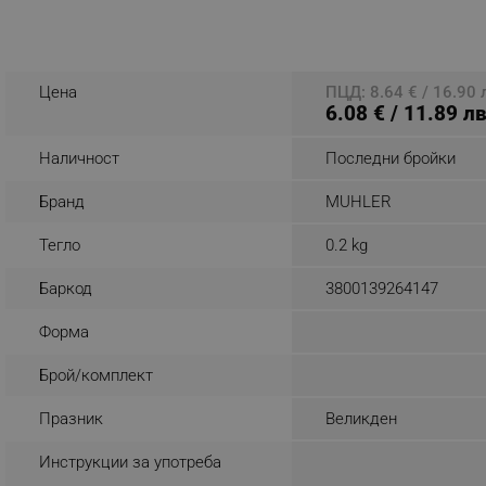
_nzm_noid_92166-7699
_nzm_id_92166-7699
Цена
ПЦД: 8.64 € / 16.90 
_sgf_user_id
6.08 € / 11.89 лв
_sgf_session_id
Наличност
Последни бройки
_sgf_push_permission_as
Бранд
MUHLER
_sgf_test_mode
Тегло
0.2 kg
_sgf_tracking
Баркод
3800139264147
_sgf_delayed_actions,
Форма
_sgf_delayed_campaigns
Брой/комплект
Празник
Великден
_sgf_npq
Инструкции за употреба
_sgf_clicked_banners