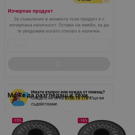
Изчерпан продукт
За съжаление в момента този продукт е с
изчерпана наличност. Остави ни имейл, за да
те уведомим когато отново е наличен.
Имате въпрос или нужда от помощ?
Може да разгледаш и тези...
Обадете ни се на
0700 70 170
и ще ви
съдействаме.
-15%
-16%