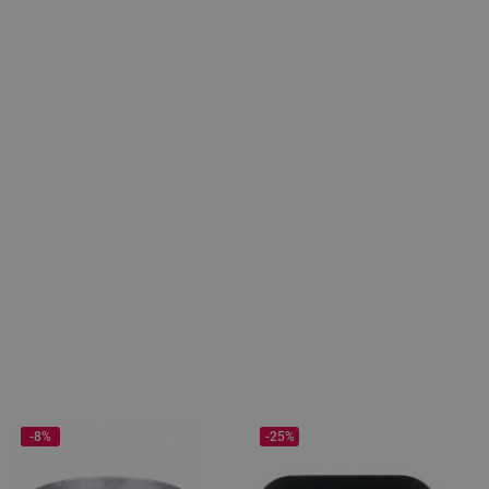
-8%
-25%