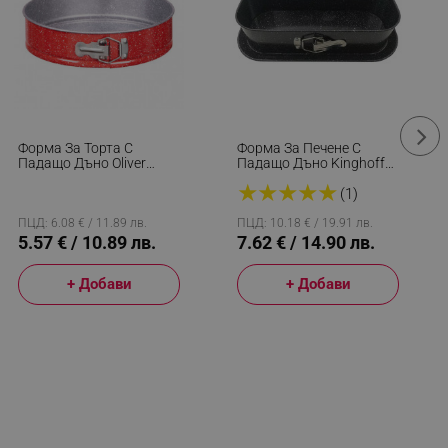
Форма За Торта С
Форма За Печене С
Падащо Дъно Oliver
Падащо Дъно Kinghoff
Voltz OV51223RB22, 22
KH 1785, 34.5x15.5 См,
★
★
★
★
★
См, Мраморно
Мраморно Покритие,
(1)
Незалепващо Покритие,
Черен
Червен
ПЦД: 6.08 € / 11.89 лв.
ПЦД: 10.18 € / 19.91 лв.
5.57 € / 10.89 лв.
7.62 € / 14.90 лв.
+ Добави
+ Добави