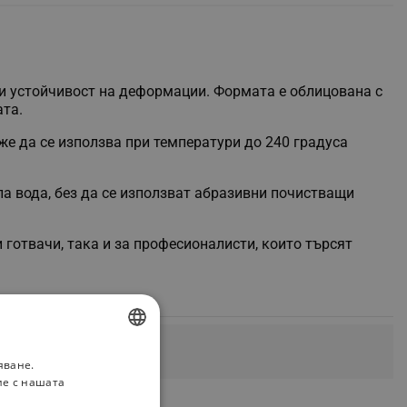
 и устойчивост на деформации. Формата е облицована с
ата.
же да се използва при температури до 240 градуса
пла вода, без да се използват абразивни почистващи
 готвачи, така и за професионалисти, които търсят
яване.
BULGARIAN
ие с нашата
ROMANIAN