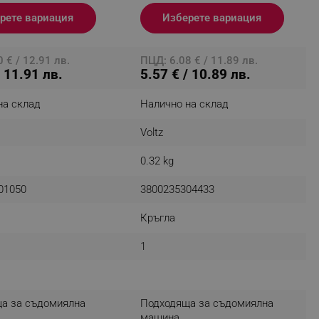
рете вариация
Изберете вариация
 € / 12.91 лв.
ПЦД: 6.08 € / 11.89 лв.
fying visitors. The lifetime
/ 11.91 лв.
5.57 € / 10.89 лв.
ifying visitor sessions
на склад
Налично на склад
itor is asked for web push
Voltz
tor is a test user and can
0.32 kg
tor disabled tracking,
y related cookies and local
01050
3800235304433
aign specific data for
Кръгла
aign specific data for
1
r events stored to be sent
а за съдомиялна
Подходяща за съдомиялна
ferent banners clicked by the
машина