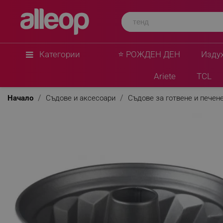
Категории
⭐ РОЖДЕН ДЕН
Изду
Ariete
TCL
Начало
Съдове и аксесоари
Съдове за готвене и печен