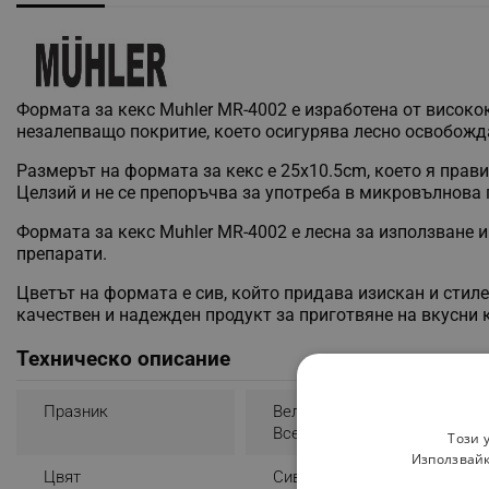
Формата за кекс Muhler MR-4002 е изработена от висок
незалепващо покритие, което осигурява лесно освобожда
Размерът на формата за кекс е 25x10.5cm, което я прав
Целзий и не се препоръчва за употреба в микровълнова 
Формата за кекс Muhler MR-4002 е лесна за използване и
препарати.
Цветът на формата е сив, който придава изискан и стил
качествен и надежден продукт за приготвяне на вкусни 
Техническо описание
Празник
Великден
Всеки Повод
Този 
Използвайк
Цвят
Сив