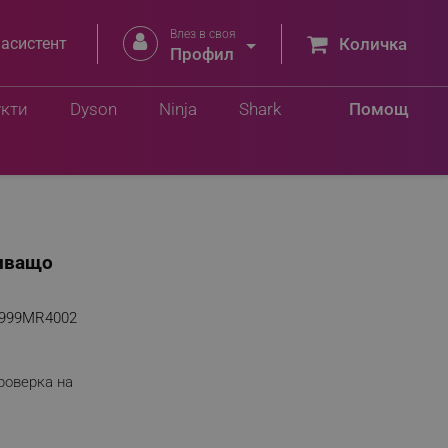
Влез в своя


 асистент
Количка
Профил
укти
Dyson
Ninja
Shark
Помощ
епващо
999MR4002
роверка на