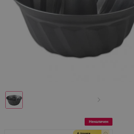
Неналичен
6 точки