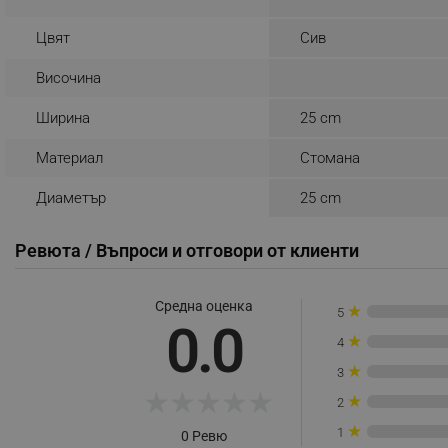
_sgf_rq
Цвят
Сив
Височина
segmentifyExtension
Ширина
25 cm
sgfUserUpdateData
Материал
Стомана
rlv_h_fbp
Диаметър
25 cm
rlv_
rlv_mode
Ревюта / Въпроси и отговори от клиенти
rlv_p
rlv_g
Средна оценка
★
5
0.0
rlv_s
★
4
rlv_iv
★
3
rlv_e_pt
★
★
★
★
★
★
2
rlv_e
★
1
0 Ревю
rlv_h_profile