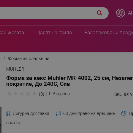
AI
хай жегата
Царят на грила
Разопаковани прод
е
Форми за сладкиши
MUHLER
Форма за кекс Muhler MR-4002, 25 см, Незал
покритие, До 240C, Сив
★
★
★
★
★
0 Въпроса
(0)
SKU ID:
9
Сигурна доставка
60 дни право на връщане
П
пратка