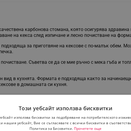
окачествена карбонова стомана, която осигурява здравина
ване на кекса след изпичане и лесно почистване на форм
и подходяща за приготвяне на кексове с по-малък обем. Мо
печка.
 почистване. Съветва се да се мие ръчно с мека гъба и то
ен вид в кухнята. Формата е подходяща както за начинаещи
кексове в домашната си кухня.
Този уебсайт използва бисквитки
уебсайт използва бисквитки за подобряване на потребителското изжив
и нашия уебсайт, Вие се съгласявате с всички бисквитки в съответств
Политика за Бисквитки.
Прочетете още