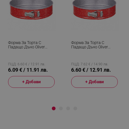
Форма За Торта С
Форма За Торта С
Падащо Дъно Oliver
Падащо Дъно Oliver
Voltz OV51223RB24, 24
Voltz OV51223RB26, 26
См, Мраморно
См, Мраморно
Незалепващо Покритие,
Незалепващо Покритие,
Червен
Червен
ПЦД: 6.60 € / 12.91 лв.
ПЦД: 7.62 € / 14.90 лв.
6.09 € / 11.91 лв.
6.60 € / 12.91 лв.
+ Добави
+ Добави