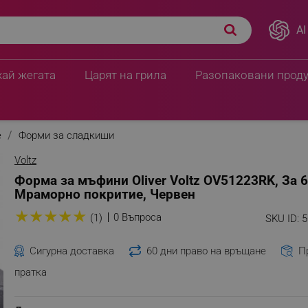
AI
 бр, Мраморно покритие,
ПЦД:
6.08 € / 11.90 лв.
5.06 € / 9.90 лв.
хай жегата
Царят на грила
Разопаковани прод
е
Форми за сладкиши
Voltz
Форма за мъфини Oliver Voltz OV51223RK, За 6
Мраморно покритие, Червен
★
★
★
★
★
0 Въпроса
(1)
SKU ID:
5
Сигурна доставка
60 дни право на връщане
П
пратка