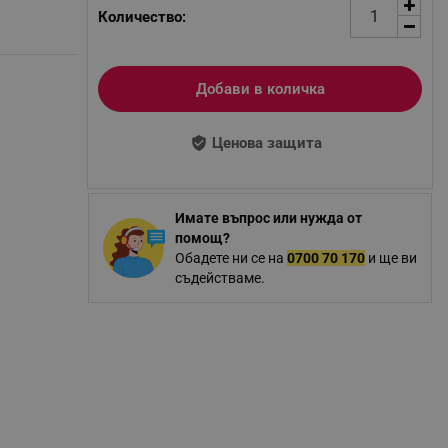
Количество:
Добави в количка
Ценова защита
Имате въпрос или нужда от
помощ?
Обадете ни се на
0700 70 170
и ще ви
съдействаме.