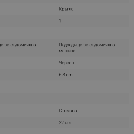
Кръгла
1
fying visitors. The lifetime
ifying visitor sessions
а за съдомиялна
Подходяща за съдомиялна
itor is asked for web push
машина
tor is a test user and can
Червен
tor disabled tracking,
6.8 cm
y related cookies and local
aign specific data for
aign specific data for
Стомана
r events stored to be sent
22 cm
ferent banners clicked by the