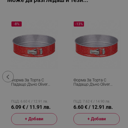
Може да разгледаш и тези...
-8%
-13%
Форма За Торта С
Форма За Торта С
Падащо Дъно Oliver
Падащо Дъно Oliver
Voltz OV51223RB24, 24
Voltz OV51223RB26, 26
См, Мраморно
См, Мраморно
Незалепващо Покритие,
Незалепващо Покритие,
Червен
Червен
ПЦД: 6.60 € / 12.91 лв.
ПЦД: 7.62 € / 14.90 лв.
6.09 € / 11.91 лв.
6.60 € / 12.91 лв.
+ Добави
+ Добави