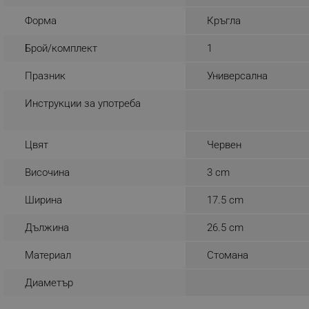
_nzm_noid_92166-7699
Форма
Кръгла
_nzm_id_92166-7699
Брой/комплект
1
_sgf_user_id
Празник
Универсална
_sgf_session_id
Инструкции за употреба
_sgf_push_permission_as
_sgf_test_mode
Цвят
Червен
_sgf_tracking
Височина
3 cm
Ширина
17.5 cm
_sgf_delayed_actions,
Дължина
26.5 cm
_sgf_delayed_campaigns
Материал
Стомана
_sgf_npq
Диаметър
_sgf_clicked_banners