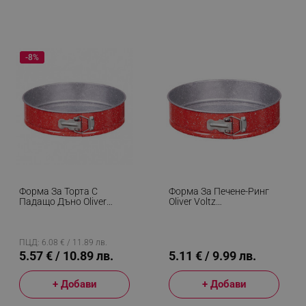
-8%
Форма За Торта С
Форма За Печене-Ринг
Падащо Дъно Oliver
Oliver Voltz
Voltz OV51223RB22, 22
OV51223RB18,
См, Мраморно
18x6.8см., Мраморно
Незалепващо Покритие,
Покритие, Червен
Червен
ПЦД: 6.08 € / 11.89 лв.
5.57 € / 10.89 лв.
5.11 € / 9.99 лв.
+ Добави
+ Добави