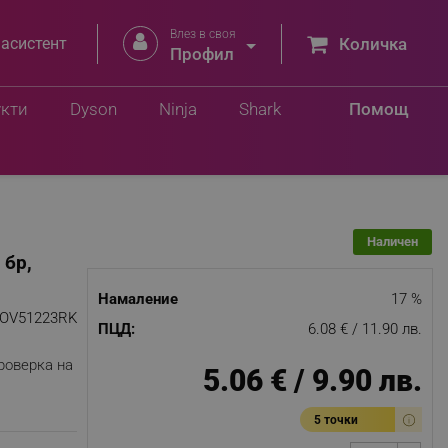
Влез в своя


 асистент
Количка
Профил
Добави в количка
укти
Dyson
Ninja
Shark
Помощ
Наличен
 бр,
Намаление
17 %
OV51223RK
ПЦД:
6.08 € / 11.90 лв.
роверка на
5.06 € / 9.90 лв.
5 точки