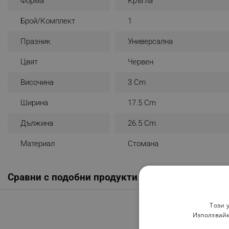
Форма
Кръгла
Брой/комплект
1
Празник
Универсална
Цвят
Червен
Височина
3 Cm
Ширина
17.5 Cm
Дължина
26.5 Cm
Материал
Стомана
Сравни с подобни продукти
Този 
Използвайк