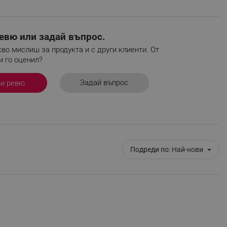
r events which is cancelled
ent to Segmentify servers
евю или задай въпрос.
 visitor installed
во мислиш за продукта и с други клиенти. От
и го оценил?
 visitor’s data including
rship status and
Задай въпрос
ви ревю
Подреди по:
Най-нови