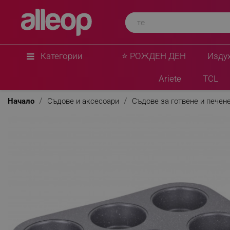
Voltz
Форма за мъфини Oliver Voltz OV51223RK, За 6
Червен
★
★
★
★
★
0 Въпроса
(1)
Категории
⭐ РОЖДЕН ДЕН
Изду
Ariete
TCL
Начало
Съдове и аксесоари
Съдове за готвене и печен