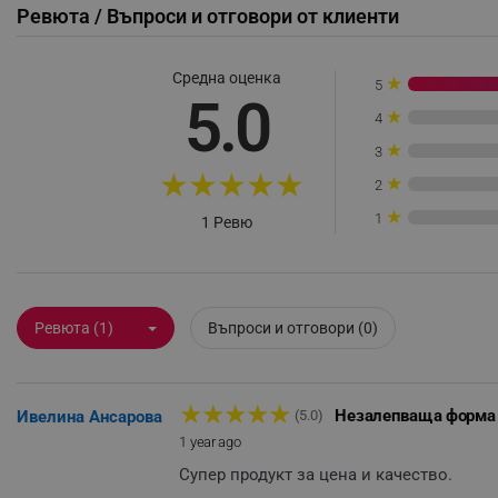
Ревюта / Въпроси и отговори от клиенти
_sgf_rq
Средна оценка
★
5
segmentifyExtension
5.0
★
4
sgfUserUpdateData
★
3
★
★
★
★
★
★
2
rlv_h_fbp
★
1
1 Ревю
rlv_
rlv_mode
rlv_p
Ревюта (1)
Въпроси и отговори (0)
rlv_g
rlv_s
rlv_iv
★
★
★
★
★
Незалепваща форма
Ивелина Ансарова
(5.0)
rlv_e_pt
1 year ago
rlv_e
Супер продукт за цена и качество.
rlv_h_profile