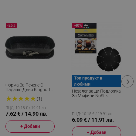
-25%
-40%
Топ продукт в
любими
Форма За Печене С
Падащо Дъно Kinghoff
Незалепващи Подложка
KH 1785, 34.5x15.5 См,
За Мъфини NoStik
★
★
★
★
★
Мраморно Покритие,
(1)
1DDD690, 12 Бр,
Черен
Многократна Употреба,
ПЦД: 10.18 € / 19.91 лв.
Незалепващи, Черен
7.62 € / 14.90 лв.
ПЦД: 10.18 € / 19.91 лв.
6.09 € / 11.91 лв.
+ Добави
+ Добави