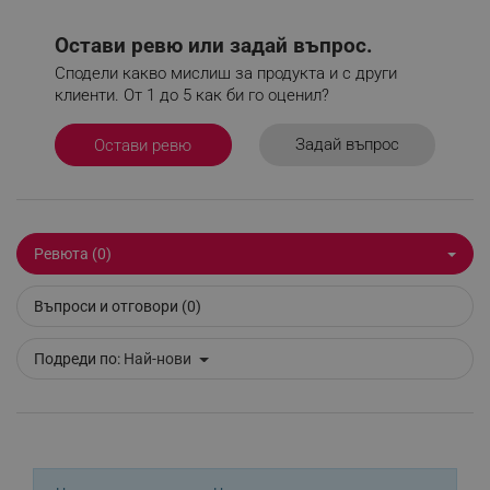
Остави ревю или задай въпрос.
Сподели какво мислиш за продукта и с други
_sgf_npq
.alleop.bg
клиенти. От 1 до 5 как би го оценил?
Задай въпрос
Остави ревю
_sgf_clicked_banners
.alleop.bg
Ревюта (0)
_sgf_rq
.alleop.bg
Въпроси и отговори (0)
Подреди по:
Най-нови
segmentifyExtension
.alleop.bg