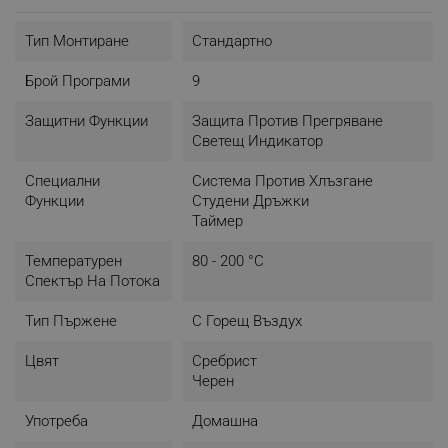
- Дигитален контрол/Touch screen
- 9 включени програми
Тип Монтиране
Стандартно
- LED дисплей
- Температурен спектър на потока: 80-200 C
Брой Програми
9
- Подвижен контейнер с незалепващо покритие
- Cooltouch дръжка/Студена дръжка
Защитни Функции
Защита Против Прегряване
- Таймер: до 60 минути
Светещ Индикатор
- Светлинен инидикатор
- Решетка (продуктът няма вътрешна кошница)
Специални
Система Против Хлъзгане
- Неплъзгащи се крачета
Функции
Студени Дръжки
- Защита от прегряване
Таймер
- Лек и компактен дизайн
- Размери:
Температурен
80 - 200 °C
Дължина: 32 см
Спектър На Потока
Ширина: 25 см
Височина: 36 см
Тип Пържене
С Горещ Въздух
- Цвят: Черен
- Захранващо напрежение: 220-240V, 50-60 Hz
Цвят
Сребрист
- Тегло: 4.7 Kg
Черен
- Контейнерът и решетката са съвместими със
съдомиялни машини
Употреба
Домашна
* Гаранция 24 месеца