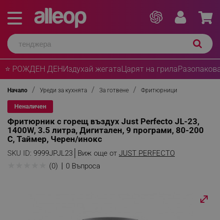
⭐ РОЖДЕН ДЕН
Издухай жегата
Царят на грила
Разопакова
Начало
Уреди за кухнята
За готвене
Фритюрници
Неналичен
Фритюрник с горещ въздух Just Perfecto JL-23,
1400W, 3.5 литра, Дигитален, 9 програми, 80-200
C, Таймер, Черен/инокс
SKU ID:
9999JPJL23
Виж още от
JUST PERFECTO
★
★
★
★
★
(0)
0 Въпроса