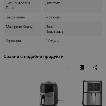
Тип Контролен
Дигитален
Панел
Захранване
Мрежово
Материал Корпус
Инокс
Пластмаса
Гаранция
2 Години
Сравни с подобни продукти
reorder
format_align_right
share