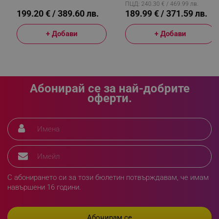
ПЦД: 240.30 € / 469.99 лв.
199.20 € / 389.60 лв.
189.99 € / 371.59 лв.
rlv_h_cart
.alleop.bg
rlv_h_wish
.alleop.bg
+ Добави
+ Добави
rlv_impersonate_p
.alleop.bg
rlv_endpoint
.alleop.bg
rlv_hashes
.alleop.bg
rlv_first_session
.alleop.bg
Абонирай се за най-добрите
оферти.
rlv_rid
.alleop.bg
rlv_rpid
.alleop.bg
rlv_rpos
.alleop.bg
rlv_bid
.alleop.bg
rlv_odid
.alleop.bg
_twoAttr
.alleop.bg
С абонирането си за този бюлетин потвърждавам, че имам
__cf_bm
Cloudflare Inc.
навършени 16 години.
.pazaruvaj.com