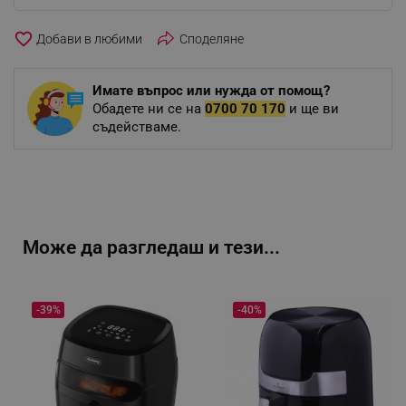
favorite_border
Споделяне
Имате въпрос или нужда от помощ?
Обадете ни се на
0700 70 170
и ще ви
съдействаме.
Може да разгледаш и тези...
-39%
-40%