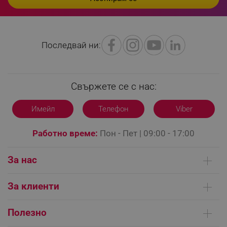
Последвай ни:
LaVisitorId_YWxsZW9wLmxhZGVzay5jb20v
.alleop.bg
LaSID
Quality Unit LLC
www.alleop.bg
Свържете се с нас:
Имейл
Телефон
Viber
Работно време:
Пон - Пет | 09:00 - 17:00
PHPSESSID
PHP.net
editor.alleop.bg
За нас
Кои сме ние
За клиенти
Контакти
Доставка на поръчки
Сервизни центрове
Полезно
Начини на плащане