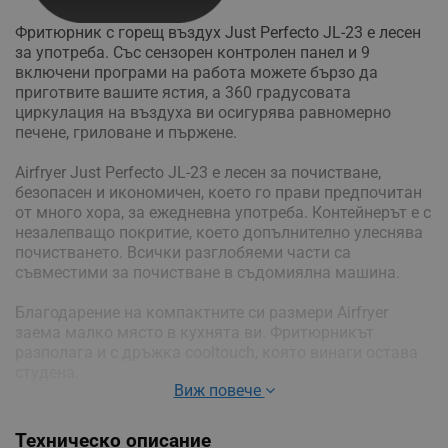
Фритюрник с горещ въздух Just Perfecto JL-23 e лесен
за употреба. Със сензорен контролен панел и 9
включени програми на работа можете бързо да
приготвите вашите ястия, а 360 градусовата
циркулация на въздуха ви осигурява равномерно
печене, гриловане и пържене.
Airfryer Just Perfecto JL-23 е лесен за почистване,
безопасен и икономичен, което го прави предпочитан
от много хора, за ежедневна употреба. Контейнерът е с
незалепващо покритие, което допълнително улеснява
почистването. Всички разглобяеми части са
съвместими за почистване в съдомиялна машина.
Благодарение на компактните си размери Airfryer
заема малко място в кухнята ви. Фритюрникът
разполага и с дръжка cooltouch, която винаги остава
студена.
Виж повече
- Мощност: 1400 W
- Капацитет: 3.5 литра
Техническо описание