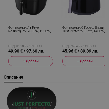
Фритюрник Air Fryer
Фритюрник С Горещ Въздух
Rosberg R51980CA, 1350W,
Just Perfecto JL-22, 1400W,
5.2 Л, LED Дисплей, Горещ
3.5 Литра, Дигитален, 9
Въздух, Таймер, До 200°C,
Програми, 80-200 C,
Черен
Таймер, Черен
ПЦД: 81.30 € / 159.01 лв.
ПЦД: 76.64 € / 149.89 лв.
49.90 € / 97.60 лв.
45.96 € / 89.89 лв.
+ Добави
+ Добави
Описание