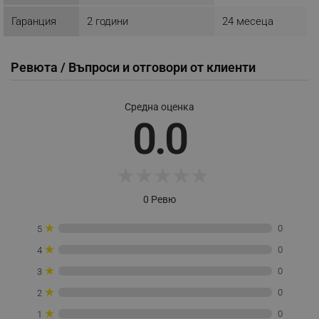
Google Privacy Policy
Гаранция
2 години
24 месеца
_sgf_test_mode
.alleop.bg
Ревюта / Въпроси и отговори от клиенти
Средна оценка
0.0
_sgf_tracking
.alleop.bg
★
★
★
★
★
0 Ревю
★
_sgf_delayed_actions,
.alleop.bg
0
5
★
0
4
★
0
3
★
0
2
_sgf_delayed_campaigns
.alleop.bg
★
0
1