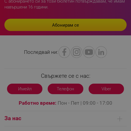
С абонирането си за този бюлетин потвърждавам, че имам
навършени 16 години.
PHPSESSID
PHP.net
editor.alleop.bg
Последвай ни:
Свържете се с нас:
Имейл
Телефон
Viber
Работно време:
Пон - Пет | 09:00 - 17:00
За нас
Кои сме ние