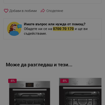
favorite_border
Споделяне
Имате въпрос или нужда от помощ?
Обадете ни се на
0700 70 170
и ще ви
съдействаме.
Може да разгледаш и тези...
-8%
-8%