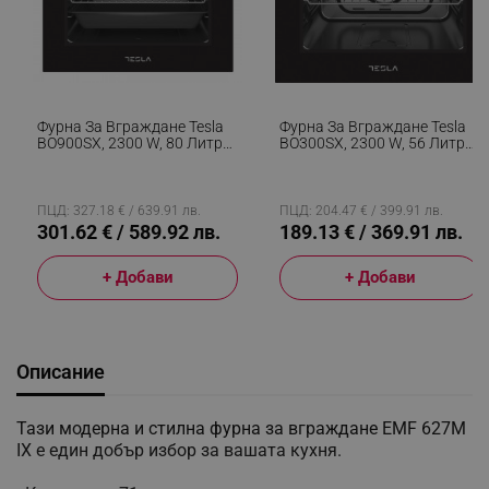
Фурна За Вграждане Tesla
Фурна За Вграждане Tesla
BO900SX, 2300 W, 80 Литра,
BO300SX, 2300 W, 56 Литра,
8 Програми, Вентилатор,
5 Програми, Вентилатор,
Клас А, Инокс/Черен
Клас А, Инокс/Черен
ПЦД: 327.18 € / 639.91 лв.
ПЦД: 204.47 € / 399.91 лв.
301.62 € / 589.92 лв.
189.13 € / 369.91 лв.
+ Добави
+ Добави
Описание
Тази модерна и стилна фурна за вграждане EMF 627M
IX е един добър избор за вашата кухня.