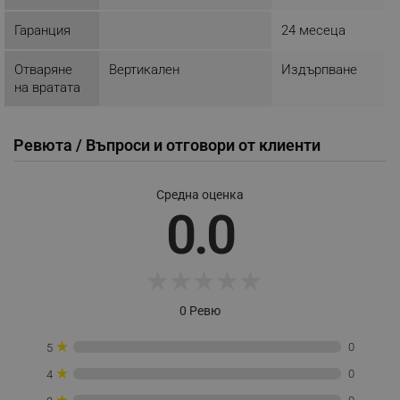
Гаранция
24 месеца
Отваряне
Вертикален
Издърпване
на вратата
_sgf_delayed_actions,
.alleop.bg
Ревюта / Въпроси и отговори от клиенти
Средна оценка
0.0
_sgf_delayed_campaigns
.alleop.bg
★
★
★
★
★
_sgf_npq
.alleop.bg
0 Ревю
★
0
5
★
0
4
_sgf_clicked_banners
.alleop.bg
★