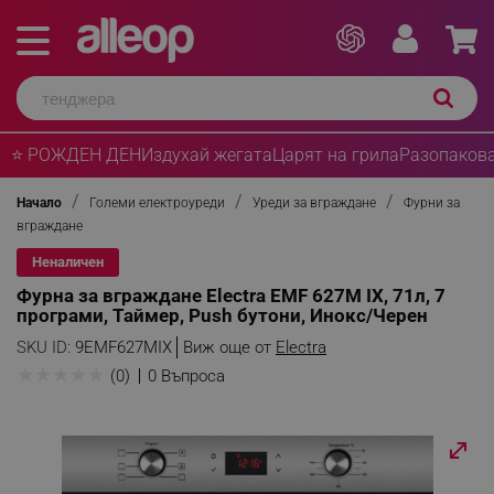
⭐ РОЖДЕН ДЕН
Издухай жегата
Царят на грила
Разопакова
Начало
Големи електроуреди
Уреди за вграждане
Фурни за
вграждане
Неналичен
Фурна за вграждане Electra EMF 627M IX, 71л, 7
програми, Таймер, Push бутони, Инокс/Черен
SKU ID:
9EMF627MIX
Виж още от
Electra
★
★
★
★
★
(0)
0 Въпроса