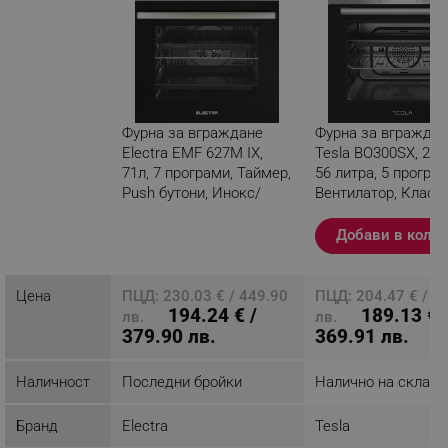
Фурна за вграждане
Фурна за вграждан
Electra EMF 627M IX,
Tesla BO300SX, 230
71л, 7 програми, Таймер,
56 литра, 5 програм
Push бутони, Инокс/
Вентилатор, Клас А
Черен
Инокс/Черен
Добави в коли
Разглеждате този
продукт
Цена
ПЦД: 230.03 € / 449.90
ПЦД: 204.47 € / 3
194.24 € /
189.13 € 
лв.
лв.
379.90 лв.
369.91 лв.
Наличност
Последни бройки
Налично на склад
Бранд
Electra
Tesla