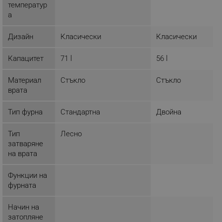
температур
_nzm_noid_92166-7699
.alleop.bg
а
_nzm_id_92166-7699
.alleop.bg
Дизайн
Класически
Класически
_sgf_user_id
.alleop.bg
Капацитет
71 l
56 l
Материал
Стъкло
Стъкло
_sgf_session_id
.alleop.bg
врата
Тип фурна
Стандартна
Двойна
_sgf_push_permission_asked
.alleop.bg
Тип
Лесно
Google Privacy Policy
затваряне
на врата
_sgf_test_mode
.alleop.bg
Функции на
фурната
Начин на
затопляне
_sgf_tracking
.alleop.bg