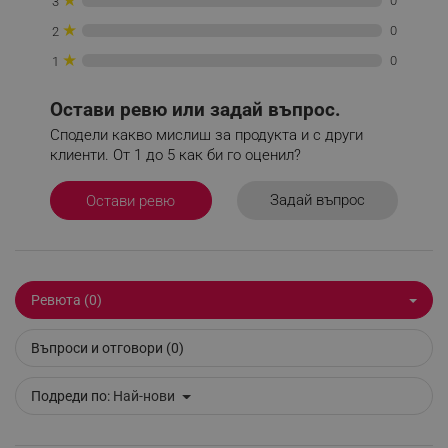
0
3
★
0
2
★
0
1
_sgf_rq
.alleop.bg
Остави ревю или задай въпрос.
Сподели какво мислиш за продукта и с други
клиенти. От 1 до 5 как би го оценил?
Задай въпрос
Остави ревю
segmentifyExtension
.alleop.bg
Ревюта (0)
sgfUserUpdateData
.alleop.bg
Въпроси и отговори (0)
Подреди по:
Най-нови