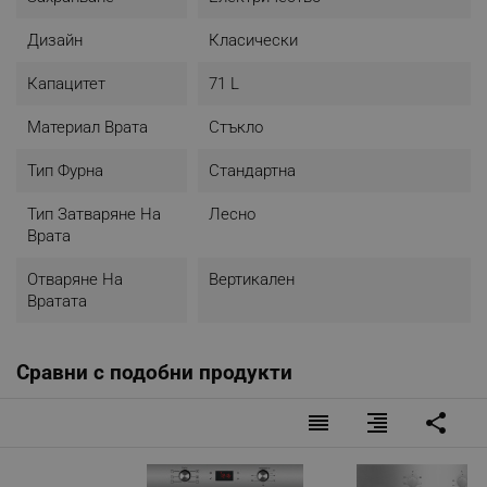
Дизайн
Класически
Капацитет
71 L
Материал Врата
Стъкло
Тип Фурна
Стандартна
Тип Затваряне На
Лесно
Врата
Отваряне На
Вертикален
Вратата
Сравни с подобни продукти
reorder
format_align_right
share