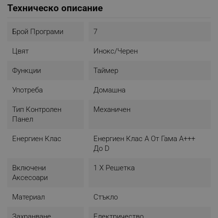
Техническо описание
- Дължина на кабела: 1.36 метра
- Тегло: 26 Kg
Брой Програми
7
Цвят
Инокс/Черен
Функции
Таймер
Употреба
Домашна
Тип Контролен
Механичен
Панел
Енергиен Клас
Енергиен Клас A От Гама A+++
До D
Включени
1 X Решетка
Аксесоари
Материал
Стъкло
Захранване
Електричество