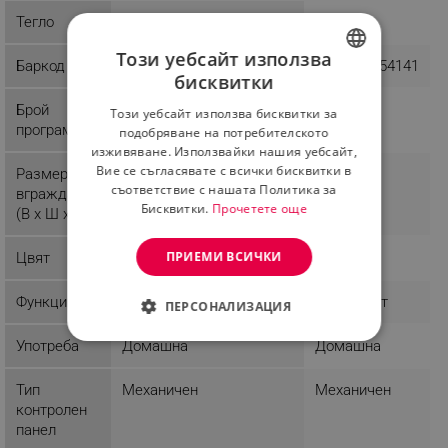
Тегло
0.2 kg
26.4 kg
Този уебсайт използва
Баркод
1043759000005
8606018854141
бисквитки
BULGARIAN
Брой
7
Този уебсайт използва бисквитки за
ROMANIAN
програми
подобряване на потребителското
изживяване. Използвайки нашия уебсайт,
Вие се съгласявате с всички бисквитки в
Размери за
съответствие с нашата Политика за
вграждане
Бисквитки.
Прочетете още
(В x Ш x Д)
ПРИЕМИ ВСИЧКИ
Цвят
Инокс/Черен
Сребрист
Функции
Таймер
Термостат
ПЕРСОНАЛИЗАЦИЯ
СТРОГО НЕОБХОДИМО
Употреба
Домашна
Домашна
ЕФЕКТИВНОСТ
Тип
Механичен
Механичен
контролен
ТАРГЕТИРАНЕ
панел