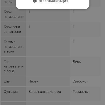
ПЕРСОНАЛИЗАЦИЯ
панел
СТРОГО НЕОБХОДИМО
Брой
1
1
нагреватели
ЕФЕКТИВНОСТ
Брой зони
1
1
ТАРГЕТИРАНЕ
за готвене
ФУНКЦИОНАЛНОСТ
Голяма
1
нагревателн
НЕКЛАСИФИЦИРАНИ
а зона
Тип
Диск
нагревателн
Строго необходимо
Ефективност
а зона
Таргетиране
Функционалност
Цвят
Черен
Сребрист
Некласифицирани
Строго необходимите бисквитки позволяват
Функции
Запалваща система
Термостат
основната функционалност на уебсайта, като
потребителско влизане и управление на
акаунта. Уебсайтът не може да се използва