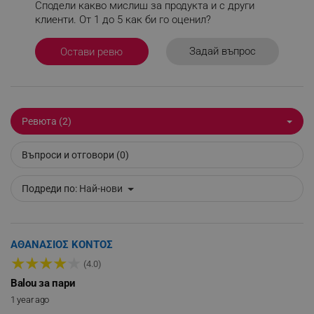
Сподели какво мислиш за продукта и с други
клиенти. От 1 до 5 как би го оценил?
_sgf_npq
.alleop.bg
Задай въпрос
Остави ревю
_sgf_clicked_banners
.alleop.bg
Ревюта (2)
_sgf_rq
.alleop.bg
Въпроси и отговори (0)
Подреди по:
Най-нови
ΑΘΑΝΑΣΙΟΣ ΚΟΝΤΟΣ
★
★
★
★
★
segmentifyExtension
.alleop.bg
(4.0)
Balou за пари
1 year ago