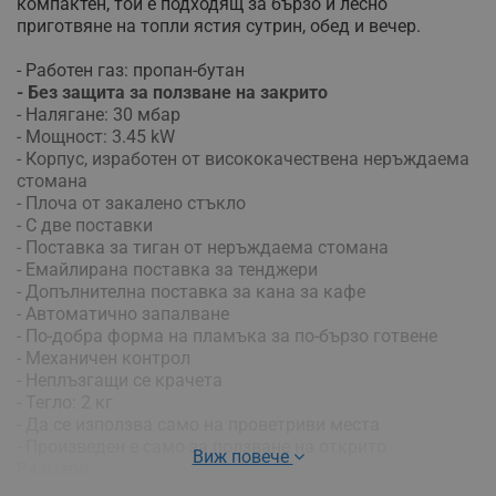
компактен, той е подходящ за бързо и лесно
приготвяне на топли ястия сутрин, обед и вечер.
- Работен газ: пропан-бутан
- Без защита за ползване на закрито
- Налягане: 30 мбар
- Мощност: 3.45 kW
- Корпус, изработен от висококачествена неръждаема
стомана
- Плоча от закалено стъкло
- С две поставки
- Поставка за тиган от неръждаема стомана
- Емайлирана поставка за тенджери
- Допълнителна поставка за кана за кафе
- Автоматично запалване
- По-добра форма на пламъка за по-бързо готвене
- Механичен контрол
- Неплъзгащи се крачета
- Тегло: 2 кг
- Да се използва само на проветриви места
- Произведен е само за ползване на открито
Виж повече
Размери:
- Ширина: 28 см