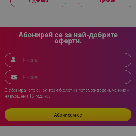
+ Добави
+ Добави
LaVisitorId_YWxsZW9wLmxhZGVzay5jb20v
.alleop.bg
LaSID
Quality Unit LLC
www.alleop.bg
Абонирай се за най-добрите
оферти.
PHPSESSID
PHP.net
editor.alleop.bg
С абонирането си за този бюлетин потвърждавам, че имам
навършени 16 години.