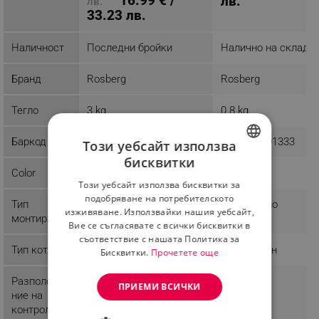
16.99 € /
лв.
лв.
33.23 лв.
Наличност
Последни бройки
Налично на склад
Бранд
Rosberg
Rosberg
Тегло
3 kg
0.8 kg
Баркод
3800237042821
3800235301333
Този уебсайт използва
бисквитки
BULGARIAN
Color
Черен
Този уебсайт използва бисквитки за
ROMANIAN
подобряване на потребителското
Тип
Стандартно
Стандартно
изживяване. Използвайки нашия уебсайт,
монтиране
Вие се съгласявате с всички бисквитки в
съответствие с нашата Политика за
Тип котлон
Газов
Стандартен
Бисквитки.
Прочетете още
Разположе
Предно
Предно
ПРИЕМИ ВСИЧКИ
ние на
контролния