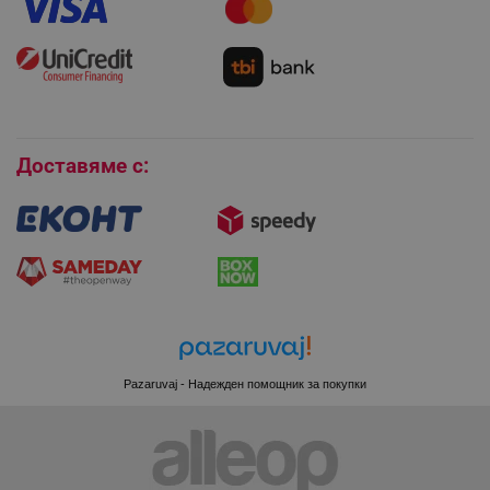
Как да използвам промокод?
Монтаж на климатици
Как да се абонирам за имейл бюлетина?
Условия за връщане
Покупки на изплащане
Бисквитки
PHPSESSID
PHP.net
www.alleop.bg
Доставяме с:
Pazaruvaj - Надежден помощник за покупки