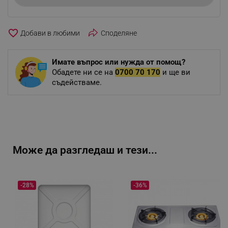
favorite_border
Споделяне
Имате въпрос или нужда от помощ?
Обадете ни се на
0700 70 170
и ще ви
съдействаме.
Може да разгледаш и тези...
-28%
-36%