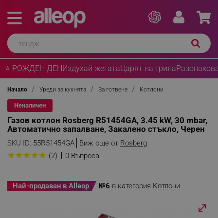
⭐ РОЖДЕН ДЕН
Издухай жегата
Царят на грила
Разопакова
Начало
Уреди за кухнята
За готвене
Котлони
Неналичен
Газов котлон Rosberg R51454GA, 3.45 kW, 30 mbar,
Автоматично запалване, Закалено стъкло, Черен
SKU ID:
55R51454GA
Виж още от
Rosberg
★
★
★
★
★
(2)
0 Въпроса
Най-продаван в Alleop
№6
в категория
Котлони