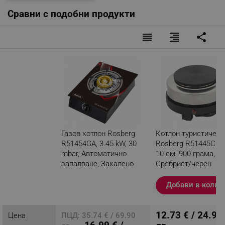
Сравни с подобни продукти
reorder
format_align_right
share
Газов котлон Rosberg
Котлон туристическ
R51454GA, 3.45 kW, 30
Rosberg R51445C, 5
mbar, Автоматично
10 см, 900 грама,
запалване, Закалено
Сребрист/черен
стъкло, Черен
Добави в колич
Разглеждате този
продукт
12.73 € / 24.90
Цена
ПЦД: 35.74 € / 69.90