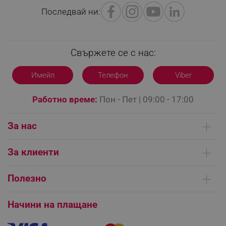
Последвай ни:
Свържете се с нас:
Имейл
Телефон
Viber
CookieScriptConsent
CookieScript
Работно време:
Пон - Пет | 09:00 - 17:00
.alleop.bg
За нас
Кои сме ние
За клиенти
Контакти
Доставка на поръчки
Сервизни центрове
Полезно
Начини на плащане
Общи условия на сайта
FAQ | Чести въпроси
Платформа за ОРС
Начини на плащане
XSRF-TOKEN
promo.alleop.bg
Как да направя поръчка?
Гаранция и сервиз