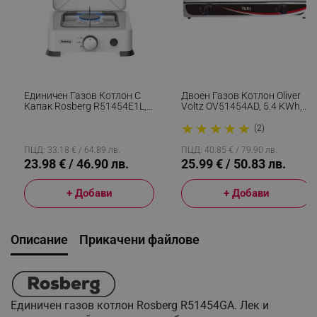
Единичен Газов Котлон С
Двоен Газов Котлон Oliver
Капак Rosberg R51454E1L,
Voltz OV51454AD, 5.4 KWh,
2.2 KWh, 30 Mbar,
30 Mbar, Автоматично
★
★
★
★
★
Автоматично Запалване,
Запалване, 2 Чугунени
(2)
Бял
Горелки, Инокс
ПЦД: 33.18 € / 64.89 лв.
ПЦД: 40.85 € / 79.90 лв.
23.98 € / 46.90 лв.
25.99 € / 50.83 лв.
+ Добави
+ Добави
Описание
Прикачени файлове
Единичен газов котлон Rosberg R51454GA. Лек и