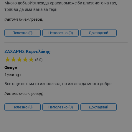
Много добър
Изглежда красиво
може би влизането на газ,
sgfUserUpdateData
.alleop.bg
трябва да има вана за терн
(Автоматичен превод)
Полезно
0
Неполезно
0
Докладвай
rlv_h_fbp
.alleop.bg
ΖΑΧΑΡΗΣ Κορνελάκης
rlv_
.alleop.bg
★
★
★
★
★
(5.0)
rlv_mode
.alleop.bg
Фокус
rlv_p
.alleop.bg
1 year ago
rlv_g
.alleop.bg
Все още не съм го използвал, но изглежда много добре.
rlv_s
.alleop.bg
(Автоматичен превод)
rlv_iv
.alleop.bg
rlv_e_pt
.alleop.bg
Полезно
0
Неполезно
0
Докладвай
rlv_e
.alleop.bg
rlv_h_profile
.alleop.bg
rlv_h_cart
.alleop.bg