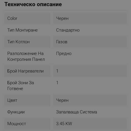
Техническо описание
- Дълбочина: 37 см
- Височина: 9 см
- Цвят: черен
Color
Черен
- Гаранция: 24 месеца
Тип Монтиране
Стандартно
Уредът е подходящ за използване само с газова
бутилка. Не е възможно свързване с газопреносната
Тип Котлон
Газов
мрежа.
Разположение На
Предно
Контролния Панел
Брой Нагреватели
1
Брой Зони За
1
Готвене
Цвят
Черен
Функции
Запалваща Система
Мощност
3.45 KW