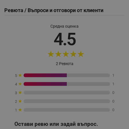
Ревюта / Въпроси и отговори от клиенти
_sgf_test_mode
.alleop.bg
Средна оценка
4.5
_sgf_tracking
.alleop.bg
★
★
★
★
★
2 Ревюта
★
1
5
_sgf_delayed_actions,
.alleop.bg
★
1
4
★
0
3
★
0
2
★
0
1
_sgf_delayed_campaigns
.alleop.bg
Остави ревю или задай въпрос.