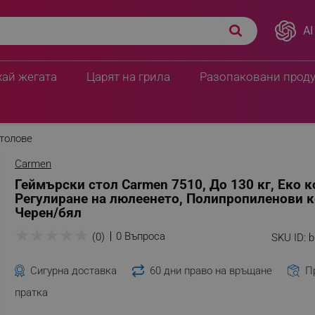
AI
ожа, Регулиране на
ПЦД:
139.88 € / 273.59
бял
128.78 € / 251.8
хай жегата
Царят на грила
Разопаковани прод
толове
Carmen
Геймърски стол Carmen 7510, До 130 кг, Еко к
Регулиране на люлеенето, Полипропиленови к
Черен/бял
★
★
★
★
★
0 Въпроса
(0)
SKU ID:
b
Сигурна доставка
60 дни право на връщане
П
пратка