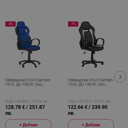
-8%
-7%
Геймърски Стол Carmen
Геймърски Стол Carmen
7510, До 130 Кг, Еко
7525, До 130 Кг, Еко
Кожа, Регулиране На
Кожа, Регулиране На
Люлеенето,
Люлеенето,
Полипропиленови
Полипропиленови
Колелца, Черен/син
Колелца, Черен/бял
ПЦД: 139.88 € / 273.58 лв.
ПЦД: 132.53 € / 259.21 лв.
128.78 € / 251.87
122.66 € / 239.90
лв.
лв.
+ Добави
+ Добави