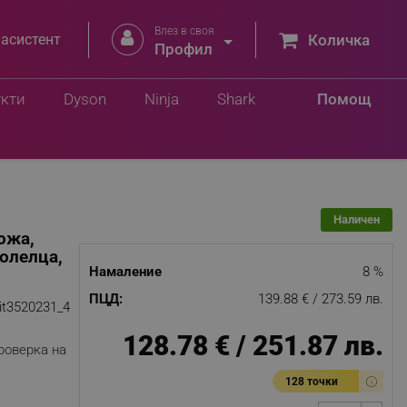
Влез в своя


 асистент
Количка
 лв.
Профил
Добави в количка
7 лв.
укти
Dyson
Ninja
Shark
Помощ
Наличен
ожа,
олелца,
Намаление
8 %
ПЦД:
139.88 € / 273.59 лв.
it3520231_4
128.78 € / 251.87 лв.
роверка на
128 точки