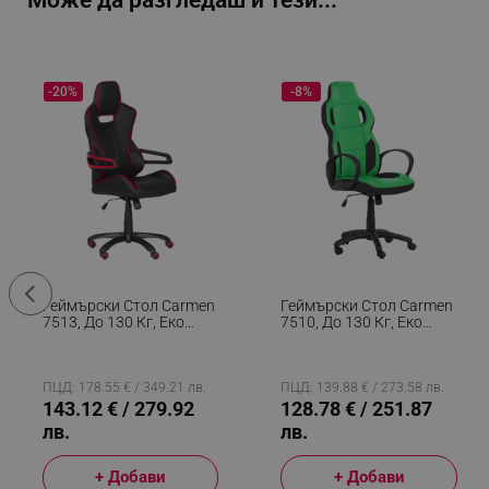
Може да разгледаш и тези...
-20%
-8%
Геймърски Стол Carmen
Геймърски Стол Carmen
7513, До 130 Кг, Еко
7510, До 130 Кг, Еко
Кожа, Регулиране На
Кожа, Регулиране На
Люлеенето, Силиконови
Люлеенето,
Колелца, Черен/червен
Полипропиленови
Колелца, Черен/зелен
ПЦД: 178.55 € / 349.21 лв.
ПЦД: 139.88 € / 273.58 лв.
143.12 € / 279.92
128.78 € / 251.87
лв.
лв.
+ Добави
+ Добави