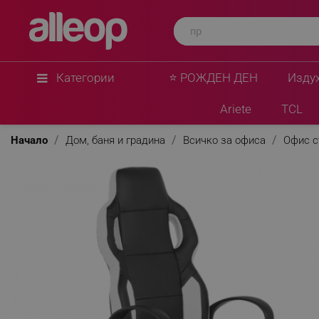
Carmen
Геймърски стол Carmen 7510, До 130 кг, Еко к
люлеенето, Полипропиленови колелца, Черен/
★
★
★
★
★
0 Въпроса
(0)
Категории
⭐ РОЖДЕН ДЕН
Изду
Ariete
TCL
Начало
Дом, баня и градина
Всичко за офиса
Офис с