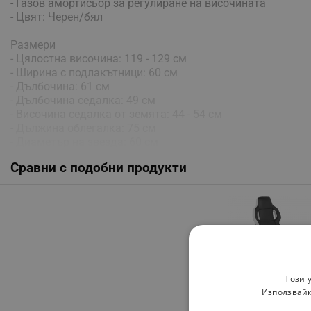
- Газов амортисьор за регулиране на височината
- Цвят: Черен/бял
Размери
- Цялостна височина: 119 - 129 см
- Ширина с подлакътници: 60 см
- Дълбочина: 61 см
- Дълбочина седалка: 49 см
- Височина седалка от земята: 44 - 54 см
- Дължина облегалка: 75 см
- Диаметър на звезда: 60 см
- Максимално натоварване: 130 кг
Сравни с подобни продукти
Този 
Използвайк
Геймърски стол Car