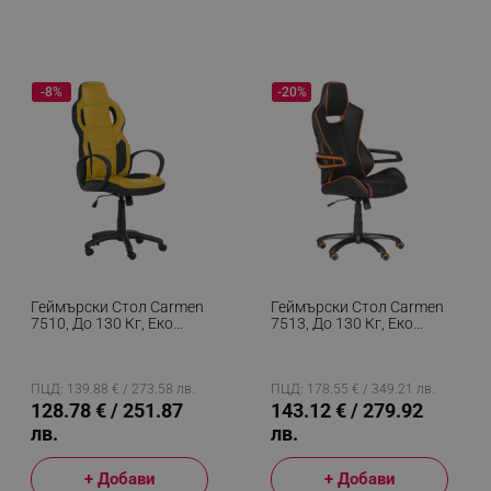
-8%
-20%
Геймърски Стол Carmen
Геймърски Стол Carmen
7510, До 130 Кг, Еко
7513, До 130 Кг, Еко
Кожа, Регулиране На
Кожа, Регулиране На
Люлеенето,
Люлеенето, Силиконови
Полипропиленови
Колелца, Черен/
Колелца, Черен/жълт
Оранжев
ПЦД: 139.88 € / 273.58 лв.
ПЦД: 178.55 € / 349.21 лв.
128.78 € / 251.87
143.12 € / 279.92
лв.
лв.
+ Добави
+ Добави