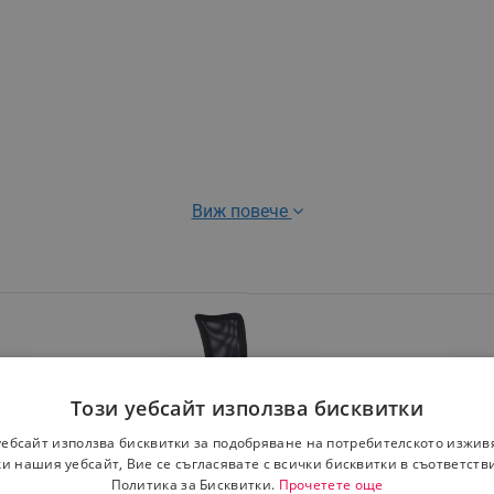
Виж повече
Този уебсайт използва бисквитки
уебсайт използва бисквитки за подобряване на потребителското изжив
и нашия уебсайт, Вие се съгласявате с всички бисквитки в съответств
men
Детски стол Carmen 7121, До
Детски ст
Политика за Бисквитки.
Прочетете още