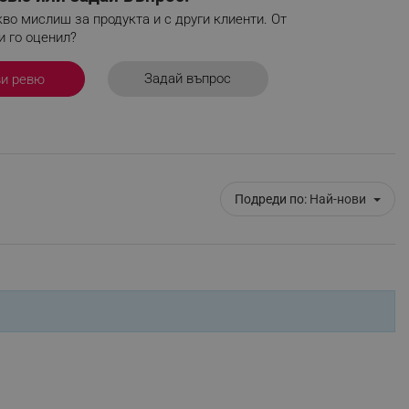
во мислиш за продукта и с други клиенти. От
и го оценил?
fying visitors. The lifetime
Задай въпрос
ви ревю
ifying visitor sessions
itor is asked for web push
tor is a test user and can
Подреди по:
Най-нови
tor disabled tracking,
y related cookies and local
aign specific data for
aign specific data for
r events stored to be sent
ferent banners clicked by the