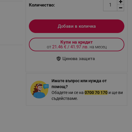
Количество:
Добави в количка
Купи на кредит
21.46 € / 41.97 лв.
от
на месец
Ценова защита
Имате въпрос или нужда от
помощ?
Обадете ни се на
0700 70 170
и ще ви
съдействаме.