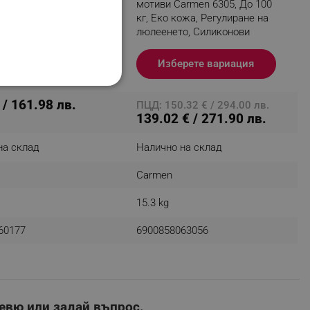
 Газов механизъм,
мотиви Carmen 6305, До 100
иленови колелца,
кг, Еко кожа, Регулиране на
 Резеда
люлеенето, Силиконови
колелца, Червен/жълт
ави в количка
Изберете вариация
НАЛНОСТ
 / 161.98 лв.
ПЦД: 150.32 € / 294.00 лв.
139.02 € / 271.90 лв.
на склад
Налично на склад
Carmen
ифицирани
15.3 kg
изане и управление на
60177
6900858063056
евю или задай въпрос.