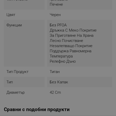
Печене
Цвят
Черен
Функции
Без PFOA
Дръжка С Меко Покритие
За Приготвяне На Храна
Лесно Почистване
Незалепващо Покритие
Поддържа Равномерна
Температура
Релефно Дъно
Тип Продукт
Тиган
Тип
Без Капак
Диаметър
42 Cm
Сравни с подобни продукти