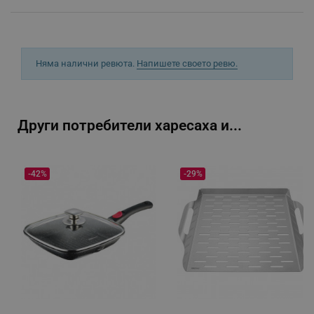
segmentifyExtension
.alleop.bg
sgfUserUpdateData
.alleop.bg
Няма налични ревюта.
Напишете своето ревю.
Други потребители харесаха и...
rlv_h_fbp
.alleop.bg
-42%
-29%
rlv_
.alleop.bg
rlv_mode
.alleop.bg
rlv_p
.alleop.bg
rlv_g
.alleop.bg
rlv_s
.alleop.bg
rlv_iv
.alleop.bg
rlv_e_pt
.alleop.bg