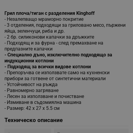
Грил плоча/тиган с разделения Kinghoff
- Незалепващо мраморно покритие
- 3 отделения, подходящи за гриловано месо, пържени
яйца, зеленчуци, риба и др.
- 2 бр. силиконови капачки за дръжките
- Подходящ и за фурна - след премахване на
предпазните капачки
- Специално дъно, изключително подходящо за
индукционни котлони
- Подходящ за всички видове котлони
- Препоръчва се използвате само на кухненски
прибори за готвене от синтетични материали
- Устойчивост на ръжда
- Равномерно загряване
- Лесен за използване и почистване
- Измиване в съдомиялна машина
- Размер: 42 х 27 х 5.5 см
Техническо описание