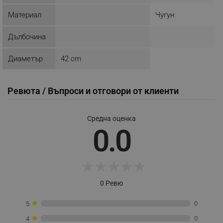
_sgf_push_permission_asked
.alleop.bg
Материал
Чугун
Google Privacy Policy
Дълбочина
Диаметър
42 cm
_sgf_test_mode
.alleop.bg
Ревюта / Въпроси и отговори от клиенти
_sgf_tracking
.alleop.bg
Средна оценка
0.0
★
★
★
★
★
_sgf_delayed_actions,
.alleop.bg
0 Ревю
★
0
5
★
0
4