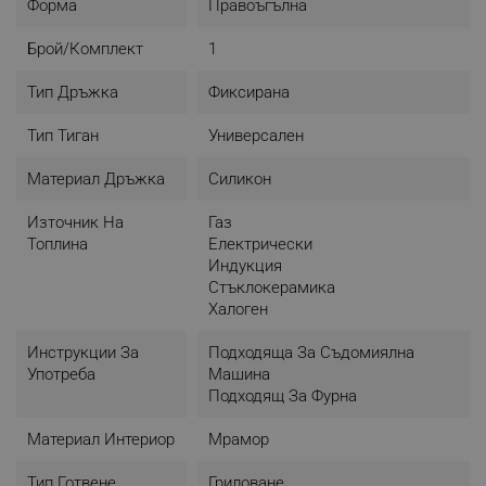
Форма
Правоъгълна
Брой/комплект
1
Тип Дръжка
Фиксирана
Тип Тиган
Универсален
Материал Дръжка
Силикон
Източник На
Газ
Топлина
Електрически
Индукция
Стъклокерамика
Халоген
Инструкции За
Подходяща За Съдомиялна
Употреба
Машина
Подходящ За Фурна
Материал Интериор
Мрамор
Тип Готвене
Гриловане