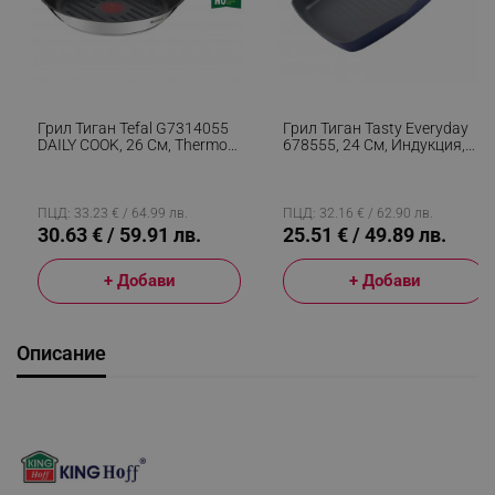
Грил Тиган Tefal G7314055
Грил Тиган Tasty Everyday
DAILY COOK, 26 См, Thermo-
678555, 24 См, Индукция,
Spot & Signal, Индукция,
Алуминий, Незалепващо
Сребрист
Покритие, Син
ПЦД: 33.23 € / 64.99 лв.
ПЦД: 32.16 € / 62.90 лв.
30.63 € / 59.91 лв.
25.51 € / 49.89 лв.
+ Добави
+ Добави
Описание