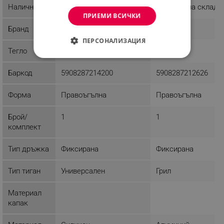
Наличност
Последни бройки
Налично на склад
ПРИЕМИ ВСИЧКИ
Бранд
Kinghoff
Kinghoff
ПЕРСОНАЛИЗАЦИЯ
Тегло
2 kg
3.1 kg
СТРОГО НЕОБХОДИМО
Баркод
5908287214200
5908287212626
ЕФЕКТИВНОСТ
Форма
Правоъгълна
Правоъгълна
ТАРГЕТИРАНЕ
Брой/
1
1
ФУНКЦИОНАЛНОСТ
комплект
НЕКЛАСИФИЦИРАНИ
Тип дръжка
Фиксирана
Фиксирана
Тип тиган
Универсален
Грил
Строго необходимо
Ефективност
Материал
Таргетиране
Функционалност
капак
Некласифицирани