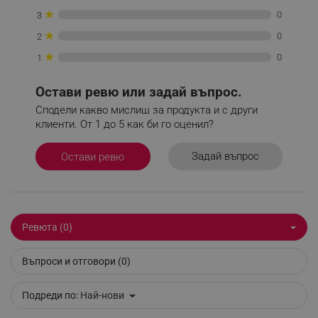
_sgf_delayed_campaigns
.alleop.bg
★
0
3
★
0
2
★
0
1
_sgf_npq
.alleop.bg
Остави ревю или задай въпрос.
Сподели какво мислиш за продукта и с други
клиенти. От 1 до 5 как би го оценил?
_sgf_clicked_banners
.alleop.bg
Задай въпрос
Остави ревю
_sgf_rq
.alleop.bg
Ревюта (0)
Въпроси и отговори (0)
Подреди по:
Най-нови