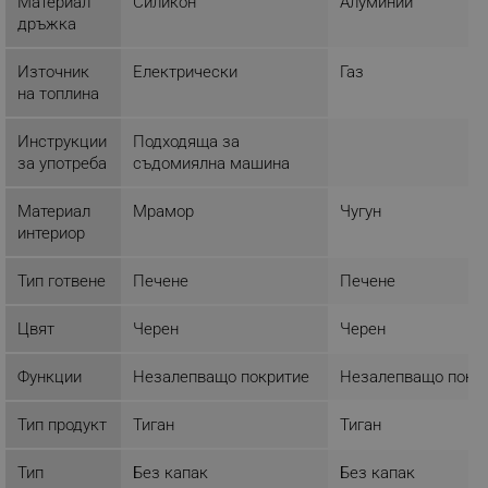
Материал
Силикон
Алуминий
Строго необходимите бисквитки позволяват
дръжка
основната функционалност на уебсайта, като
потребителско влизане и управление на
Източник
Електрически
Газ
акаунта. Уебсайтът не може да се използва
правилно без строго необходими бисквитки.
на топлина
Provider /
Име
Домейн
Инструкции
Подходяща за
за употреба
съдомиялна машина
click_code_ps
.alleop.bg
_nzm_nosubscribe_92166-7699
.alleop.bg
Материал
Мрамор
Чугун
интериор
_nzm_idnl_92166-7699
.alleop.bg
_nzm_noid_92166-7699
.alleop.bg
Тип готвене
Печене
Печене
_nzm_id_92166-7699
.alleop.bg
Цвят
Черен
Черен
_sgf_user_id
.alleop.bg
Функции
Незалепващо покритие
Незалепващо покр
Тип продукт
Тиган
Тиган
_sgf_session_id
.alleop.bg
Тип
Без капак
Без капак