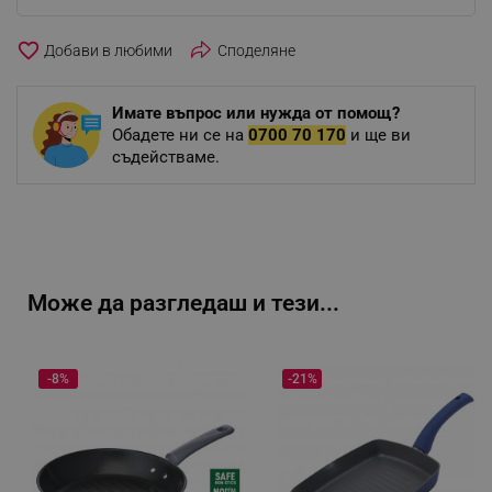
favorite_border
Споделяне
Имате въпрос или нужда от помощ?
Обадете ни се на
0700 70 170
и ще ви
съдействаме.
Може да разгледаш и тези...
-8%
-21%