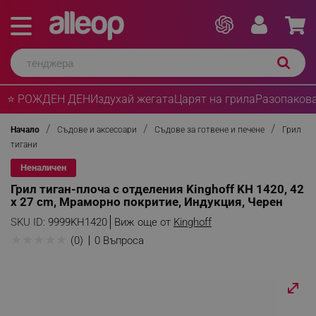
⭐ РОЖДЕН ДЕН
Издухай жегата
Царят на грила
Разопакова
Начало
Съдове и аксесоари
Съдове за готвене и печене
Грил
тигани
Неналичен
Грил тиган-плоча с отделения Kinghoff KH 1420, 42
х 27 cm, Мраморно покритие, Индукция, Черен
SKU ID:
9999KH1420
Виж още от
Kinghoff
★
★
★
★
★
(0)
0 Въпроса