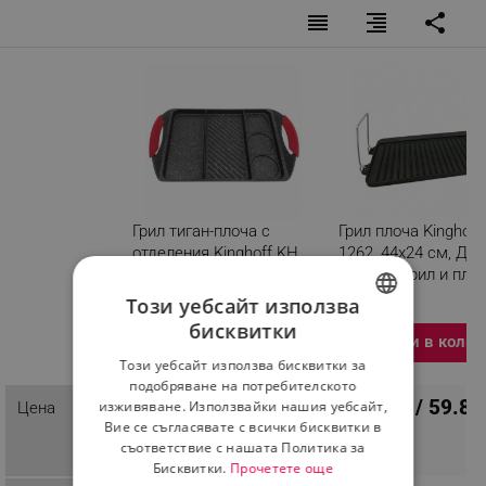
reorder
format_align_right
share
Грил тиган-плоча с
Грил плоча Kinghoff
отделения Kinghoff KH
1262, 44х24 см, Две
1420, 42 х 27 cm,
страни - грил и плос
Мраморно покритие,
Чугун
Този уебсайт използва
Индукция, Черен
бисквитки
BULGARIAN
Добави в колич
Разглеждате този
продукт
Този уебсайт използва бисквитки за
ROMANIAN
подобряване на потребителското
30.62 € / 59.89
изживяване. Използвайки нашия уебсайт,
Цена
ПЦД: 35.74 € / 69.90
25.51 € /
Вие се съгласявате с всички бисквитки в
лв.
съответствие с нашата Политика за
49.89 лв.
Бисквитки.
Прочетете още