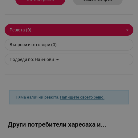
Ревюта (0)
segmentifyExtension
.alleop.bg
Въпроси и отговори (0)
Подреди по:
Най-нови
sgfUserUpdateData
.alleop.bg
Няма налични ревюта.
Напишете своето ревю.
rlv_h_fbp
.alleop.bg
rlv_
.alleop.bg
rlv_mode
.alleop.bg
Други потребители харесаха и...
rlv_p
.alleop.bg