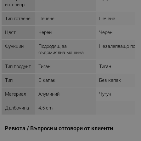
интериор
Тип готвене
Печене
Печене
_sgf_session_id
.alleop.bg
Цвят
Черен
Черен
_sgf_push_permission_asked
.alleop.bg
Функции
Подходящ за
Незалепващо покр
съдомиялна машина
Google Privacy Policy
Тип продукт
Тиган
Тиган
_sgf_test_mode
.alleop.bg
Тип
С капак
Без капак
Материал
Алуминий
Чугун
_sgf_tracking
.alleop.bg
Дълбочина
4.5 cm
Ревюта / Въпроси и отговори от клиенти