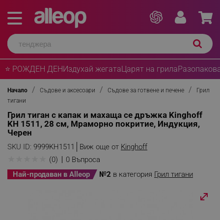
⭐ РОЖДЕН ДЕН
Издухай жегата
Царят на грила
Разопакова
Начало
Съдове и аксесоари
Съдове за готвене и печене
Грил
тигани
Грил тиган с капак и махаща се дръжка Kinghoff
KH 1511, 28 см, Мраморно покритие, Индукция,
Черен
SKU ID:
9999KH1511
Виж още от
Kinghoff
★
★
★
★
★
(0)
0 Въпроса
Най-продаван в Alleop
№2
в категория
Грил тигани