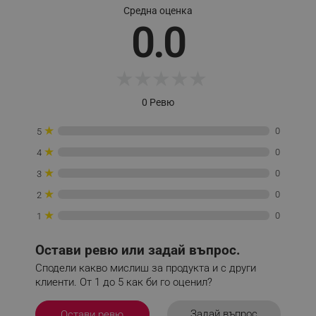
Средна оценка
_sgf_delayed_actions,
.alleop.bg
0.0
★
★
★
★
★
_sgf_delayed_campaigns
.alleop.bg
0 Ревю
★
0
5
★
0
4
_sgf_npq
.alleop.bg
★
0
3
★
0
2
★
0
1
_sgf_clicked_banners
.alleop.bg
Остави ревю или задай въпрос.
Сподели какво мислиш за продукта и с други
клиенти. От 1 до 5 как би го оценил?
_sgf_rq
.alleop.bg
Задай въпрос
Остави ревю