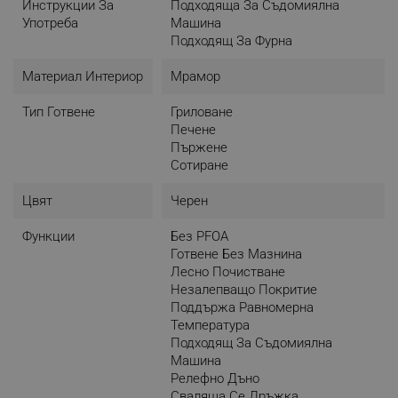
Инструкции За
Подходяща За Съдомиялна
Употреба
Машина
Подходящ За Фурна
Материал Интериор
Мрамор
Тип Готвене
Гриловане
Печене
Пържене
Сотиране
Цвят
Черен
Функции
Без PFOA
Готвене Без Мазнина
Лесно Почистване
Незалепващо Покритие
Поддържа Равномерна
Температура
Подходящ За Съдомиялна
Машина
Релефно Дъно
Сваляща Се Дръжка