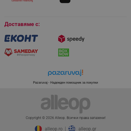
Покупки на изплащане
Бисквитки
Доставяме с:
XSRF-TOKEN
promo.alleop.bg
Pazaruvaj - Надежден помощник за покупки
PHPSESSID
PHP.net
www.alleop.bg
Copyright © 2026 Alleop. Bcичĸи пpaвa зaпaзeни!
alleop.ro
alleop.gr