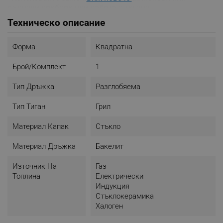
дървени прибори при работа с тигана
Техническо описание
Форма
Квадратна
Брой/комплект
1
Тип Дръжка
Разглобяема
Тип Тиган
Грил
Материал Капак
Стъкло
Материал Дръжка
Бакелит
Източник На
Газ
Топлина
Електрически
Индукция
Стъклокерамика
Халоген