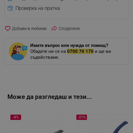
Проверка на пратка
favorite_border
Споделяне
Имате въпрос или нужда от помощ?
Обадете ни се на
0700 70 170
и ще ви
съдействаме.
Може да разгледаш и тези...
-8%
-21%