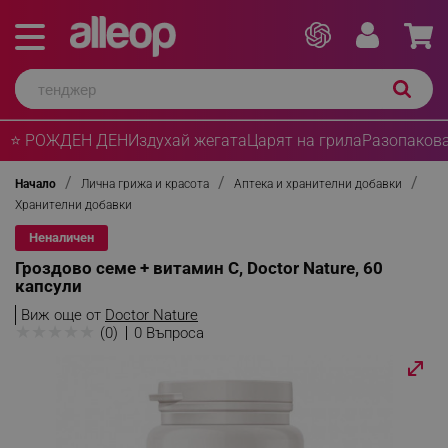
⭐ РОЖДЕН ДЕН
Издухай жегата
Царят на грила
Разопакова
Начало
Лична грижа и красота
Аптека и хранителни добавки
Хранителни добавки
Неналичен
Гроздово семе + витамин С, Doctor Nature, 60
капсули
Виж още от
Doctor Nature
★
★
★
★
★
(0)
0 Въпроса