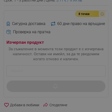
Срок: 1 - 3 работни дни | Цена:
5.11 € / 9.99 лв.
8 точки
Сигурна доставка
60 дни право на връщане
Проверка на пратка
Изчерпан продукт
За съжаление в момента този продукт е с изчерпана
наличност. Остави ни имейл, за да те уведомим
когато отново е наличен.
favorite_border
Споделяне