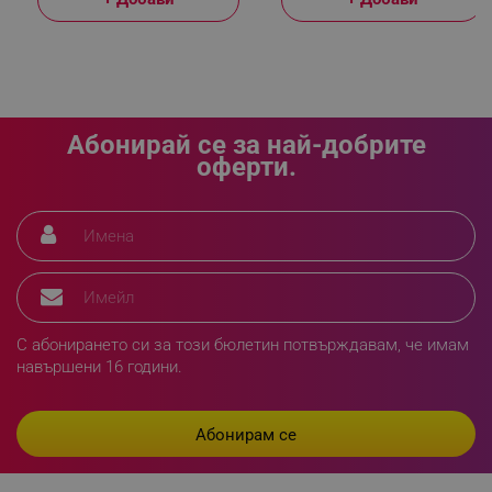
_sgf_delayed_actions,
.alleop.bg
Абонирай се за най-добрите
оферти.
_sgf_delayed_campaigns
.alleop.bg
_sgf_npq
.alleop.bg
С абонирането си за този бюлетин потвърждавам, че имам
навършени 16 години.
_sgf_clicked_banners
.alleop.bg