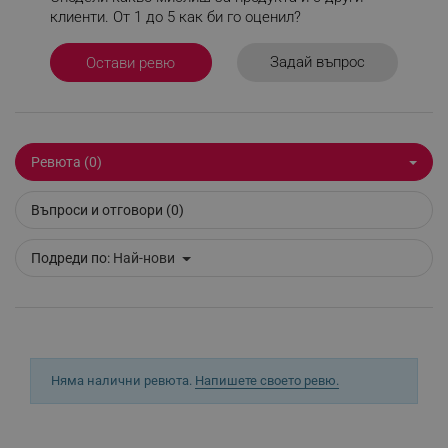
клиенти. От 1 до 5 как би го оценил?
Задай въпрос
Остави ревю
Строго необходимо
Ефективност
Таргетиране
Функционалност
Некласифицирани
Ревюта (0)
Строго необходимите бисквитки позволяват
основната функционалност на уебсайта, като
потребителско влизане и управление на
Въпроси и отговори (0)
акаунта. Уебсайтът не може да се използва
правилно без строго необходими бисквитки.
Подреди по:
Най-нови
Provider /
Име
Домейн
click_code_ps
.alleop.bg
_nzm_nosubscribe_92166-7699
.alleop.bg
_nzm_idnl_92166-7699
.alleop.bg
Няма налични ревюта.
Напишете своето ревю.
_nzm_noid_92166-7699
.alleop.bg
_nzm_id_92166-7699
.alleop.bg