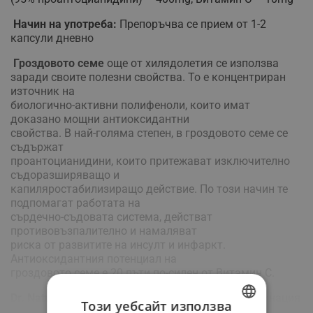
Начин на употреба:
Препоръчва се прием от 1-2
капсули дневно
Гроздовото семе
още от хилядолетия се използва
заради своите полезни свойства. То е концентриран
източник на
биологично-активни полифеноли, които имат
доказанo мощни антиоксидантни
свойства. В най-голяма степен, в гроздовото семе се
съдържат
проантоцианидини, които притежават изключително
съдоразширяващо и
капиляростабилизиращо действие. По този начин те
подпомагат работата на
сърдечно-съдовата система, действат
противовъзпалително и намаляват
риска от развитите на инсулт и инфаркт.
Антиоксидантния потенциал на
гроздовото семе е 20 пъти по-силен от Витамин C.
Виж повече
Dr. Nature Гроздово семе
съдържа мощна комбинация
Този уебсайт използва
от гроздово семе и Витамин C, която: