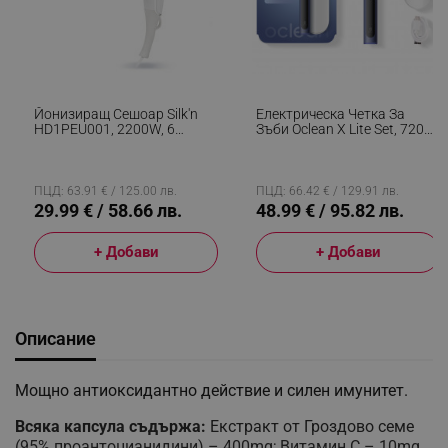
Йонизиращ Сешоар Silk'n
Електрическа Четка За
HD1PEU001, 2200W, 6
Зъби Oclean X Lite Set, 72000
Скорости, 8 Темп.
Об/мин, 5 Режима, Smart,
Настройки, Керамична
Тъчскрийн, До 40 Дни
Технология За Топлина, 110
Автономия, Отчитане На
Км/ч,
Почистените Зони, +Калъф,
ПЦД: 63.91 € / 125.00 лв.
ПЦД: 66.42 € / 129.91 лв.
Дифузер+концентратор,
Тъмносин
29.99 € / 58.66 лв.
48.99 € / 95.82 лв.
Бял
+ Добави
+ Добави
Описание
Мощно антиоксидантно действие и силен имунитет.
Всяка капсула съдържа:
Екстракт от Гроздово семе
(95% проантоцианидини) – 400mg; Витамин С – 10mg