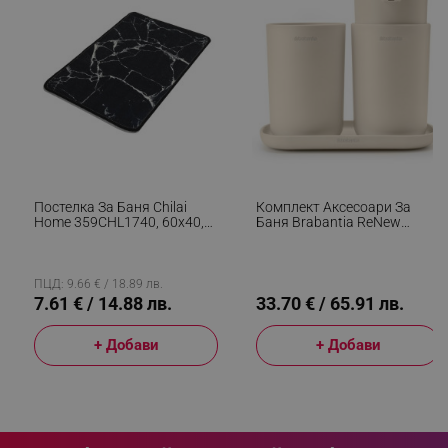
_sgf_session_id
.alleop.bg
_sgf_push_permission_asked
.alleop.bg
Google Privacy Policy
Постелка За Баня Chilai
Комплект Аксесоари За
_sgf_test_mode
.alleop.bg
Home 359CHL1740, 60x40,
Баня Brabantia ReNew
Памук, Полиуретан,
1006266, 3 Части, 250 Мл,
Неплъзгаща Се, Черен
Устойчиви На Корозия,
Бежов
ПЦД: 9.66 € / 18.89 лв.
7.61 € / 14.88 лв.
33.70 € / 65.91 лв.
_sgf_tracking
.alleop.bg
+ Добави
+ Добави