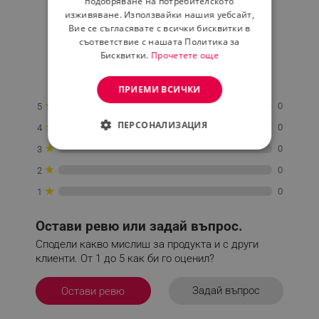
0.0
подобряване на потребителското
изживяване. Използвайки нашия уебсайт,
Вие се съгласявате с всички бисквитки в
съответствие с нашата Политика за
★
★
★
★
★
Бисквитки.
Прочетете още
0 Ревю
ПРИЕМИ ВСИЧКИ
★
0
5
ПЕРСОНАЛИЗАЦИЯ
★
0
4
★
0
3
СТРОГО НЕОБХОДИМО
★
0
2
ЕФЕКТИВНОСТ
★
0
1
ТАРГЕТИРАНЕ
Остави ревю или задай въпрос.
ФУНКЦИОНАЛНОСТ
Сподели какво мислиш за продукта и с други
клиенти. От 1 до 5 как би го оценил?
НЕКЛАСИФИЦИРАНИ
Задай въпрос
Остави ревю