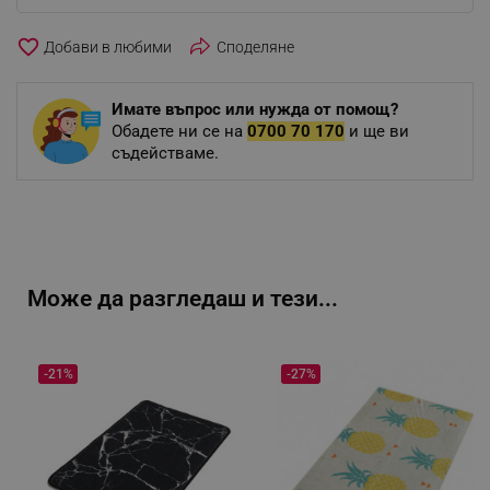
favorite_border
Споделяне
Имате въпрос или нужда от помощ?
Обадете ни се на
0700 70 170
и ще ви
съдействаме.
Може да разгледаш и тези...
-21%
-27%