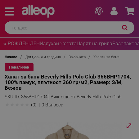
⭐ РОЖДЕН ДЕН
Издухай жегата
Царят на грила
Разопакова
Начало
Дом, баня и градина
За банята
Халати за баня
Неналичен
Халат за баня Beverly Hills Polo Club 355BHP1704,
100% памук, плътност 360 гр/м2, Размер: S/M,
Бежов
SKU ID:
355BHP1704
Виж още от
Beverly Hills Polo Club
★
★
★
★
★
(0)
0 Въпроса