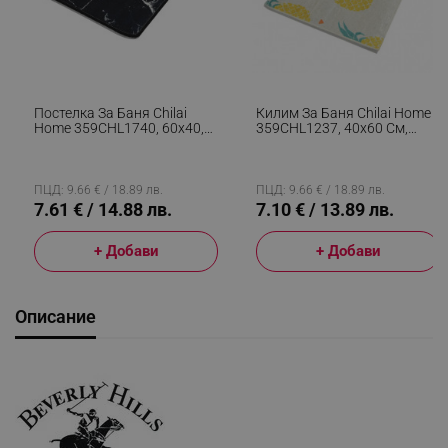
Постелка За Баня Chilai
Килим За Баня Chilai Home
Home 359CHL1740, 60x40,
359CHL1237, 40х60 См,
Памук, Полиуретан,
100% Антиалергични Нишки
Неплъзгаща Се, Черен
От Полиамид, Многоцветен
ПЦД: 9.66 € / 18.89 лв.
ПЦД: 9.66 € / 18.89 лв.
7.61 € / 14.88 лв.
7.10 € / 13.89 лв.
+ Добави
+ Добави
Описание