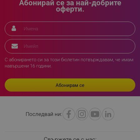
Абонирай се за най-добрите
_sgf_delayed_actions,
.alleop.bg
оферти.
_sgf_delayed_campaigns
.alleop.bg
С абонирането си за този бюлетин потвърждавам, че имам
_sgf_npq
.alleop.bg
навършени 16 години.
_sgf_clicked_banners
.alleop.bg
Последвай ни:
_sgf_rq
.alleop.bg
Свържете се с нас: