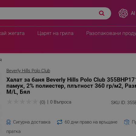
AI
хай жегата
Царят на грила
Разопаковани прод
я
Beverly Hills Polo Club
Халат за баня Beverly Hills Polo Club 355BHP17
памук, 2% полиестер, плътност 360 гр/м2, Раз
M/L, Бял
★
★
★
★
★
0 Въпроса
(0)
SKU ID:
355
Сигурна доставка
60 дни право на връщане
П
пратка