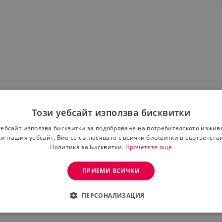
Този уебсайт използва бисквитки
уебсайт използва бисквитки за подобряване на потребителското изжив
тура от 40 градуса
и нашия уебсайт, Вие се съгласявате с всички бисквитки в съответств
Политика за Бисквитки.
Прочетете още
ПРИЕМИ ВСИЧКИ
ПЕРСОНАЛИЗАЦИЯ
ДИМО
ЕФЕКТИВНОСТ
ТАРГЕТИРАНЕ
ФУНКЦИО