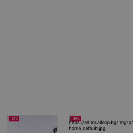
-18%
-39%