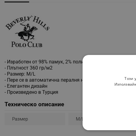
- Изработен от 98% памук, 2% полиестер
- Плътност 360 гр/м2
- Размер: M/L
Този 
- Пере се в автоматична пералня на максимална темпера
Използвайк
- Елегантен дизайн
- Произведено в Турция
Техническо описание
Размер
M/L
СТРОГО НЕОБХО