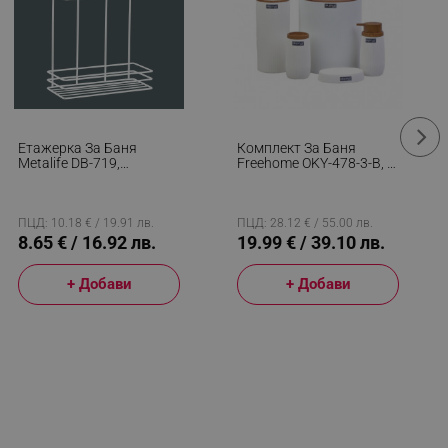
Етажерка За Баня
Комплект За Баня
Metalife DB-719,
Freehome OKY-478-3-B, 5
24х11х32.5 См, 2 Нива,
Части, Бял Райе/Дървен
Бял
ПЦД: 10.18 € / 19.91 лв.
ПЦД: 28.12 € / 55.00 лв.
8.65 € / 16.92 лв.
19.99 € / 39.10 лв.
+ Добави
+ Добави