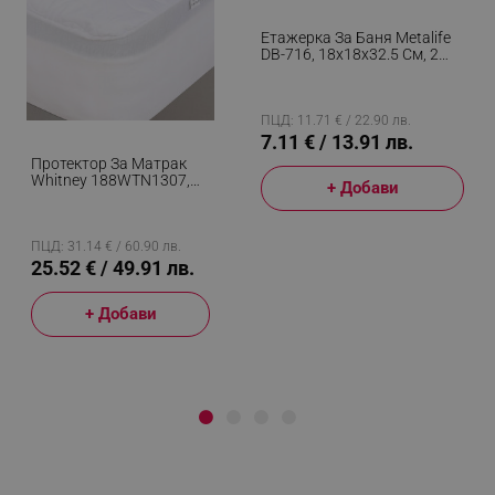
Етажерка За Баня Metalife
DB-716, 18х18х32.5 См, 2
Нива, Бял
ПЦД: 11.71 € / 22.90 лв.
7.11 € / 13.91 лв.
Протектор За Матрак
Whitney 188WTN1307,
+ Добави
160x200 См, Памук/
Полиестер, Бял
ПЦД: 31.14 € / 60.90 лв.
25.52 € / 49.91 лв.
+ Добави