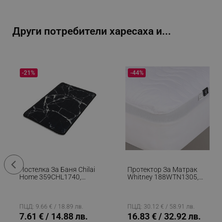
_sgf_push_permission_as
_sgf_test_mode
Други потребители харесаха и...
_sgf_tracking
-21%
-44%
_sgf_delayed_actions,
_sgf_delayed_campaigns
_sgf_npq
_sgf_clicked_banners
_sgf_rq
Постелка За Баня Chilai
Протектор За Матрак
Home 359CHL1740,
Whitney 188WTN1305,
60x40, Памук,
100x200 См, Памук/
segmentifyExtension
Полиуретан,
Полиестер, Бял
Неплъзгаща Се, Черен
ПЦД: 9.66 € / 18.89 лв.
ПЦД: 30.12 € / 58.91 лв.
sgfUserUpdateData
7.61 € / 14.88 лв.
16.83 € / 32.92 лв.