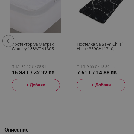
Протектор За Матрак
Постелка За Баня Chilai
Whitney 188WTN1305,
Home 359CHL1740,
100x200 См, Памук/
60x40, Памук,
Полиестер, Бял
Полиуретан,
Неплъзгаща Се, Черен
ПЦД: 30.12 € / 58.91 лв.
ПЦД: 9.66 € / 18.89 лв.
16.83 € / 32.92 лв.
7.61 € / 14.88 лв.
+ Добави
+ Добави
Описание