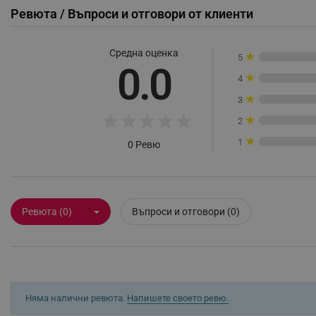
Ревюта / Въпроси и отговори от клиенти
НЕКЛАСИФИЦИР
Средна оценка
★
5
0.0
★
4
Строго н
★
3
Строго необходимите биск
★
★
★
★
★
★
акаунта. Уебсайтът не мо
2
★
1
0 Ревю
Име
click_code_ps
_nzm_nosubscribe_92166-
Ревюта (0)
Въпроси и отговори (0)
_nzm_idnl_92166-7699
_nzm_noid_92166-7699
_nzm_id_92166-7699
_sgf_user_id
Няма налични ревюта.
Напишете своето ревю.
_sgf_session_id