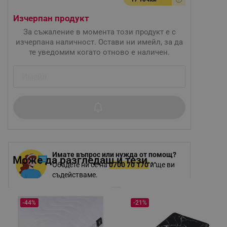
Изчерпан продукт
За съжаление в момента този продукт е с
изчерпана наличност. Остави ни имейл, за да
те уведомим когато отново е наличен.
Имате въпрос или нужда от помощ?
Може да разгледаш и тези...
Обадете ни се на
0700 70 170
и ще ви
съдействаме.
-44%
-21%