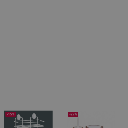
-15%
-29%