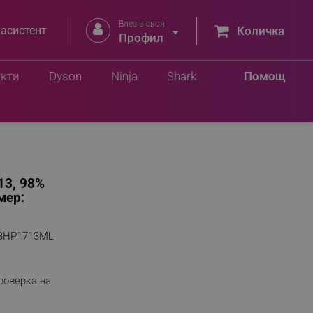
Влез в своя


 асистент
Количка
Профил
укти
Dyson
Ninja
Shark
Помощ
13, 98%
мер:
BHP1713ML
роверка на