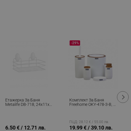
itor is asked for web push
tor is a test user and can
tor disabled tracking,
y related cookies and local
-29%
aign specific data for
aign specific data for
r events stored to be sent
ferent banners clicked by the
r events which is cancelled
Етажерка За Баня
Комплект За Баня
ent to Segmentify servers
Metalife DB-718, 24х11х9
Freehome OKY-478-3-B, 5
См, 1 Ниво, Бял
Части, Бял Райе/Дървен
 visitor installed
ПЦД: 28.12 € / 55.00 лв.
 visitor’s data including
6.50 € / 12.71 лв.
19.99 € / 39.10 лв.
rship status and