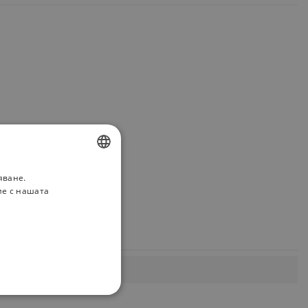
яване.
BULGARIAN
ие с нашата
ROMANIAN
НАЛНОСТ