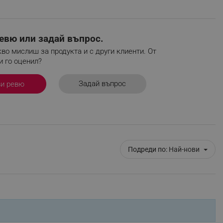
евю или задай въпрос.
во мислиш за продукта и с други клиенти. От
ифицирани
и го оценил?
изане и управление на
Задай въпрос
ви ревю
Подреди по:
Най-нови
fying visitors. The lifetime
ifying visitor sessions