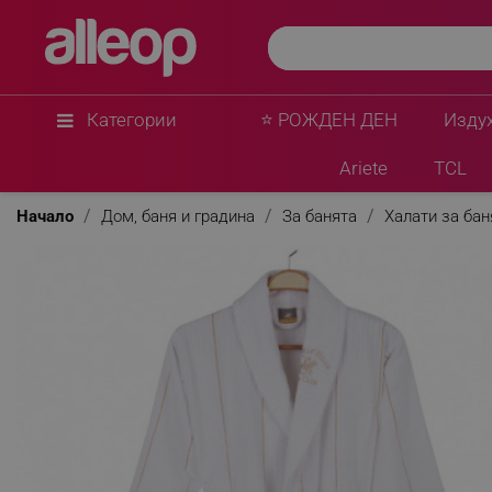
Категории
⭐ РОЖДЕН ДЕН
Изду
Ariete
TCL
Начало
Дом, баня и градина
За банята
Халати за бан