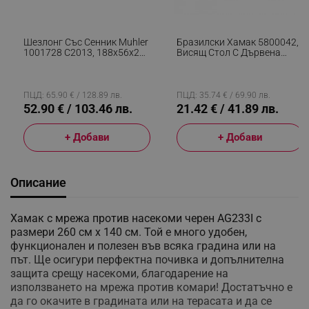
Шезлонг Със Сенник Muhler
Бразилски Хамак 5800042,
1001728 C2013, 188х56х25
Висящ Стол С Дървена
См, До 100 Кг, Сгъваем, Син
Рейка, До 120 Кг, Бял
ПЦД: 65.90 € / 128.89 лв.
ПЦД: 35.74 € / 69.90 лв.
52.90 € / 103.46 лв.
21.42 € / 41.89 лв.
+ Добави
+ Добави
Описание
Хамак с мрежа против насекоми черен AG233I с
размери 260 см х 140 см. Той е много удобен,
функционален и полезен във всяка градина или на
път. Ще осигури перфектна почивка и допълнителна
защита срещу насекоми, благодарение на
използването на мрежа против комари! Достатъчно е
да го окачите в градината или на терасата и да се