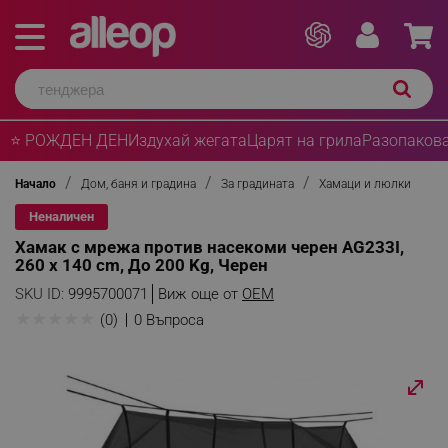
⭐ РОЖДЕН ДЕН
Издухай жегата
Царят на грила
Разопакова
Начало
Дом, баня и градина
За градината
Хамаци и люлки
Неналичен
Хамак с мрежа против насекоми черен AG233I,
260 х 140 cm, До 200 Kg, Черен
SKU ID:
9995700071
Виж още от
OEM
★
★
★
★
★
(0)
0 Въпроса