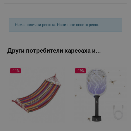
_sgf_push_permission_asked
.alleop.bg
Google Privacy Policy
Няма налични ревюта.
Напишете своето ревю.
_sgf_test_mode
.alleop.bg
Други потребители харесаха и...
_sgf_tracking
.alleop.bg
-11%
-19%
_sgf_delayed_actions,
.alleop.bg