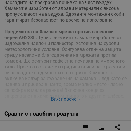
насладите на прекрасна почивка на чист въздух.
Хамакът е изработен от здрави материали с висока
пропускливост на въздуха. Здравите монтажни скоби
гарантират безопасност по време на използване.
Предимства на Хамак с мрежа против насекоми
черен AG233I :
Туристическият хамак е изработен от
издръжлив найлон и полиестер. Устойчив на сурови
метеорологични условия! Осигурява отлична защита
срещу насекоми благодарение на мрежата против
комари. Ще осигури перфектна почивка на умореното
тяло. Просто го окачете в градината или на терасата и
се насладете на дейности на открито. Комплектът
включва калъф за съхранение на хамака. След като се
навива и прибира в чанта, заема малко място - лесно
се побира в малка раница! Включва конци за
закрепване на хамака към дървото и други стълбове.
Виж повече
- Материал (седалка): найлон
Сравни с подобни продукти
- Материал (мрежа): полиестер
- Максимално натоварване: до 200 кг
- Дължина на седалката: 260 см
reorder
format_align_right
share