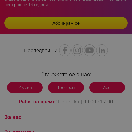
навършени 16 години.
sgfUserUpdateData
.alleop.bg
Последвай ни:
rlv_h_fbp
.alleop.bg
Свържете се с нас:
rlv_
.alleop.bg
rlv_mode
.alleop.bg
Имейл
Телефон
Viber
rlv_p
.alleop.bg
rlv_g
.alleop.bg
Работно време:
Пон - Пет | 09:00 - 17:00
rlv_s
.alleop.bg
За нас
rlv_iv
.alleop.bg
rlv_e_pt
.alleop.bg
Кои сме ние