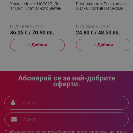
_sgf_delayed_campaigns
.alleop.bg
Хамак Muhler HC2027, До
Разопакован: Електрическа
140 Кг, Плат, Многоцветен
Хилка Против Насекоми
Beper P206ZAN250, 2W, USB
Зареждане, Стойка, LED
Осветление, Бял
ПЦД: 40.90 € / 79.99 лв.
ПЦД: 30.62 € / 59.89 лв.
36.25 € / 70.90 лв.
24.80 € / 48.50 лв.
_sgf_npq
.alleop.bg
+ Добави
+ Добави
_sgf_clicked_banners
.alleop.bg
Абонирай се за най-добрите
оферти.
_sgf_rq
.alleop.bg
С абонирането си за този бюлетин потвърждавам, че имам
segmentifyExtension
.alleop.bg