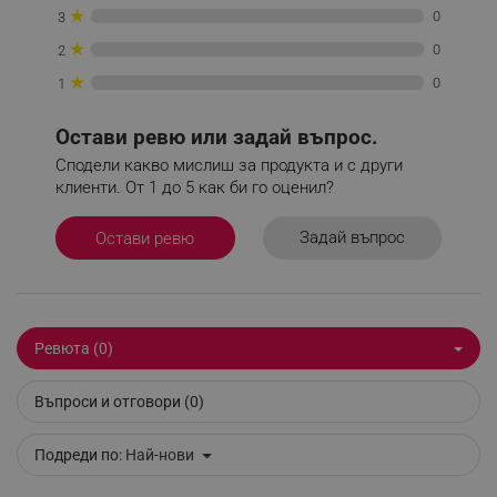
★
Строго необходимите бисквитки позволяват
0
3
основната функционалност на уебсайта, като
★
0
2
потребителско влизане и управление на
акаунта. Уебсайтът не може да се използва
★
0
1
правилно без строго необходими бисквитки.
Provider /
Име
Остави ревю или задай въпрос.
Домейн
Сподели какво мислиш за продукта и с други
click_code_ps
.alleop.bg
клиенти. От 1 до 5 как би го оценил?
_nzm_nosubscribe_92166-7699
.alleop.bg
_nzm_idnl_92166-7699
.alleop.bg
Задай въпрос
Остави ревю
_nzm_noid_92166-7699
.alleop.bg
_nzm_id_92166-7699
.alleop.bg
_sgf_user_id
.alleop.bg
Ревюта (0)
Въпроси и отговори (0)
_sgf_session_id
.alleop.bg
Подреди по:
Най-нови