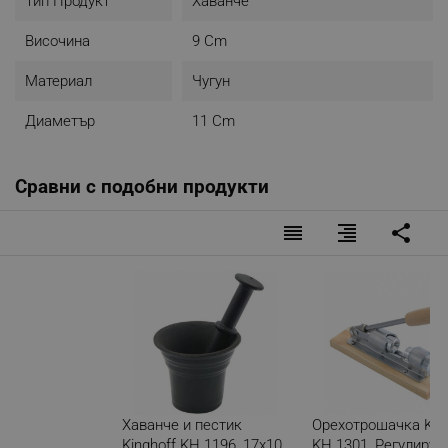
Тип Продукт
Хаванче
Височина
9 Cm
Материал
Чугун
Диаметър
11 Cm
Сравни с подобни продукти
reorder
format_align_right
share
Хаванче и пестик
Орехотрошачка Kin
Kinghoff KH 1196, 17x10
KH 1301, Регулируе