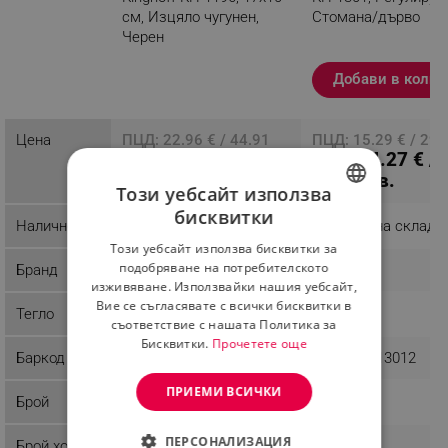
см, Изцяло чугунен,
Стомана/дърво
Черен
Разглеждате този
Добави в колич
продукт
Цена
ПЦД: 22.96 € / 44.91
ПЦД: 15.29 € / 29.
18.36 € /
14.27 € /
лв.
лв.
35.91 лв.
27.91 лв.
Този уебсайт използва
бисквитки
Наличност
Последни бройки
Налично на склад
BULGARIAN
Този уебсайт използва бисквитки за
ROMANIAN
подобряване на потребителското
Бранд
Kinghoff
Kinghoff
изживяване. Използвайки нашия уебсайт,
Вие се съгласявате с всички бисквитки в
Тегло
2.06 kg
0.69 kg
съответствие с нашата Политика за
Бисквитки.
Прочетете още
Баркод
5908287211964
5908287213012
ПРИЕМИ ВСИЧКИ
Брой
ПЕРСОНАЛИЗАЦИЯ
Брой хора