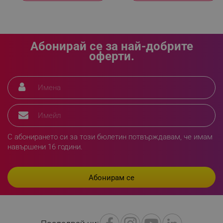
Абонирай се за най-добрите
оферти.
rlv_h_fbp
.alleop.bg
rlv_
.alleop.bg
rlv_mode
.alleop.bg
rlv_p
.alleop.bg
rlv_g
.alleop.bg
С абонирането си за този бюлетин потвърждавам, че имам
rlv_s
.alleop.bg
навършени 16 години.
rlv_iv
.alleop.bg
rlv_e_pt
.alleop.bg
rlv_e
.alleop.bg
rlv_h_profile
.alleop.bg
rlv_h_cart
.alleop.bg