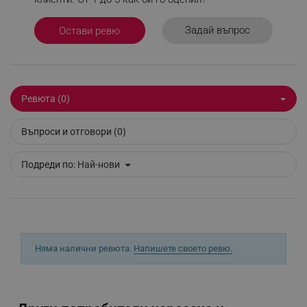
_sgf_test_mode
.alleop.bg
Задай въпрос
Остави ревю
_sgf_tracking
.alleop.bg
Ревюта (0)
Въпроси и отговори (0)
Подреди по:
Най-нови
_sgf_delayed_actions,
.alleop.bg
Няма налични ревюта.
Напишете своето ревю.
_sgf_delayed_campaigns
.alleop.bg