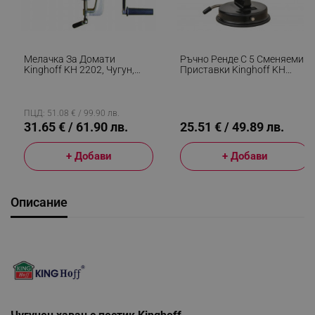
Мелачка За Домати
Ръчно Ренде С 5 Сменяеми
Kinghoff KH 2202, Чугун,
Приставки Kinghoff KH
Широк Фланец, Семенен
1951, Неръждаема
Сепаратор, Сребрист/
Стомана, Черен
Оранжев
ПЦД: 51.08 € / 99.90 лв.
31.65 € / 61.90 лв.
25.51 € / 49.89 лв.
+ Добави
+ Добави
Описание