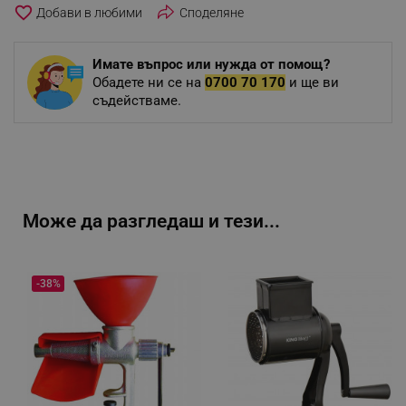
favorite_border
Споделяне
Имате въпрос или нужда от помощ?
Обадете ни се на
0700 70 170
и ще ви
съдействаме.
Може да разгледаш и тези...
-38%