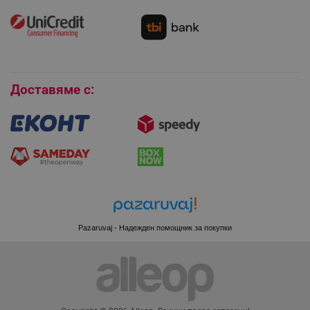
Как да се абонирам за имейл бюлетина?
Условия за връщане
LaVisitorId_YWxsZW9wLmxhZGVzay5jb20v
.alleop.bg
Покупки на изплащане
LaSID
Quality Unit LLC
Бисквитки
www.alleop.bg
Доставяме с:
PHPSESSID
PHP.net
editor.alleop.bg
Pazaruvaj - Надежден помощник за покупки