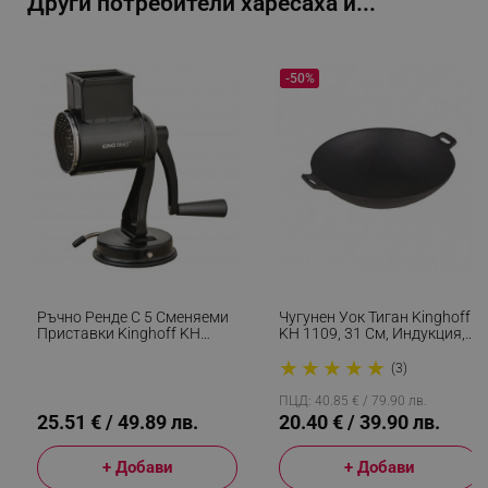
Други потребители харесаха и...
_sgf_npq
.alleop.bg
-50%
_sgf_clicked_banners
.alleop.bg
_sgf_rq
.alleop.bg
Ръчно Ренде С 5 Сменяеми
Чугунен Уок Тиган Kinghoff
Приставки Kinghoff KH
KH 1109, 31 См, Индукция,
1951, Неръждаема
Черен
★
★
★
★
★
Стомана, Черен
(3)
segmentifyExtension
.alleop.bg
ПЦД: 40.85 € / 79.90 лв.
25.51 € / 49.89 лв.
20.40 € / 39.90 лв.
+ Добави
+ Добави
sgfUserUpdateData
.alleop.bg