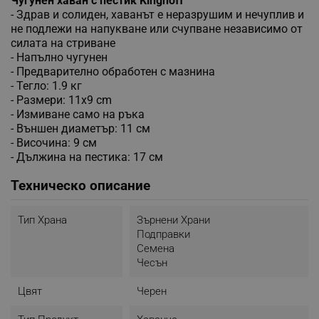
Чугунен хаван с пестик Kinghoff
- Здрав и солиден, хаванът е неразрушим и нечуплив и
не подлежи на напукване или счупване независимо от
силата на стриване
- Напълно чугунен
- Предварително обработен с мазнина
- Тегло: 1.9 кг
- Размери: 11х9 cm
- Измиване само на ръка
- Външен диаметър: 11 см
- Височина: 9 см
- Дължина на пестика: 17 см
Техническо описание
Тип Храна
Зърнени Храни
Подправки
Семена
Чесън
Цвят
Черен