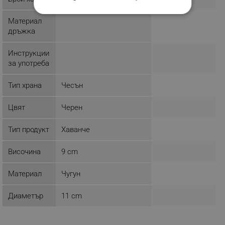
СТРОГО НЕОБХОДИМО
Материал
дръжка
ЕФЕКТИВНОСТ
Инструкции
ТАРГЕТИРАНЕ
за употреба
ФУНКЦИОНАЛНОСТ
Тип храна
Чесън
НЕКЛАСИФИЦИРАНИ
Цвят
Черен
Тип продукт
Хаванче
Строго необходимо
Ефективност
Височина
9 cm
Таргетиране
Функционалност
Некласифицирани
Материал
Чугун
Строго необходимите бисквитки позволяват
Диаметър
11 cm
основната функционалност на уебсайта, като
потребителско влизане и управление на
акаунта. Уебсайтът не може да се използва
правилно без строго необходими бисквитки.