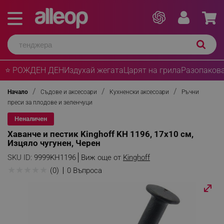
⭐ РОЖДЕН ДЕН
Издухай жегата
Царят на грила
Разопакова
Начало
Съдове и аксесоари
Кухненски аксесоари
Ръчни
преси за плодове и зеленчуци
Неналичен
Хаванче и пестик Kinghoff KH 1196, 17x10 см,
Изцяло чугунен, Черен
SKU ID:
9999KH1196
Виж още от
Kinghoff
★
★
★
★
★
(0)
0 Въпроса