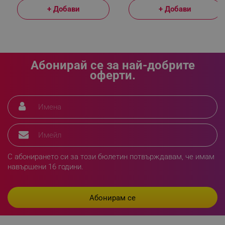
+ Добави
+ Добави
_sgf_delayed_actions,
.alleop.bg
Абонирай се за най-добрите
оферти.
_sgf_delayed_campaigns
.alleop.bg
_sgf_npq
.alleop.bg
С абонирането си за този бюлетин потвърждавам, че имам
навършени 16 години.
_sgf_clicked_banners
.alleop.bg