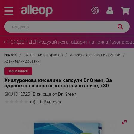
⭐ РОЖДЕН ДЕН
Издухай жегата
Царят на грила
Разопакова
Начало
Лична грижа и красота
Аптека и хранителни добавки
Хранителни добавки
Неналичен
Хиалуронова киселина капсули Dr Green, За
здравето на косата, кожата и ставите, х30
SKU ID:
2725
Виж още от
Dr. Green
★
★
★
★
★
(0)
0 Въпроса