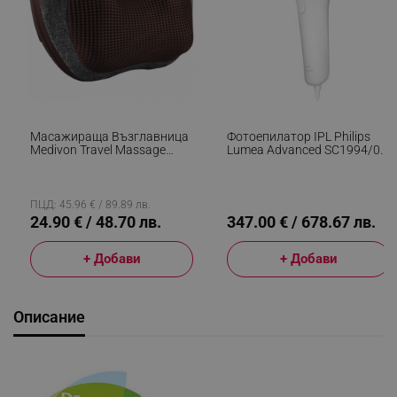
Масажираща Възглавница
Фотоепилатор IPL Philips
Medivon Travel Massage
Lumea Advanced SC1994/00,
Pillow, Shiatsu, 2 Скорости, 8
250 000 Импулса, Сензор За
Глави, Затопляне,
Цвят На Кожата, UV
Отпускане На Кожата И
Филтър, Бял/розов
Мускулите, 2 Посоки, Сив/
ПЦД: 45.96 € / 89.89 лв.
Кафяв
24.90 € / 48.70 лв.
347.00 € / 678.67 лв.
+ Добави
+ Добави
Описание