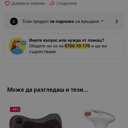
favorite_border
Споделяне
Този продукт
не подлежи
на връщане. *
Имате въпрос или нужда от помощ?
Обадете ни се на
0700 70 170
и ще ви
съдействаме.
Може да разгледаш и тези...
-46%