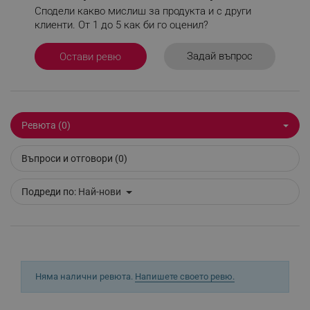
- САЩ
Сподели какво мислиш за продукта и с други
клиенти. От 1 до 5 как би го оценил?
Строго необходимо
Ефективност
Задай въпрос
Остави ревю
Таргетиране
Функционалност
Некласифицирани
Строго необходимите бисквитки позволяват
Ревюта (0)
основната функционалност на уебсайта, като
потребителско влизане и управление на
акаунта. Уебсайтът не може да се използва
Въпроси и отговори (0)
правилно без строго необходими бисквитки.
Provider /
Име
Подреди по:
Най-нови
Домейн
click_code_ps
.alleop.bg
_nzm_nosubscribe_92166-7699
.alleop.bg
_nzm_idnl_92166-7699
.alleop.bg
_nzm_noid_92166-7699
.alleop.bg
Няма налични ревюта.
Напишете своето ревю.
_nzm_id_92166-7699
.alleop.bg