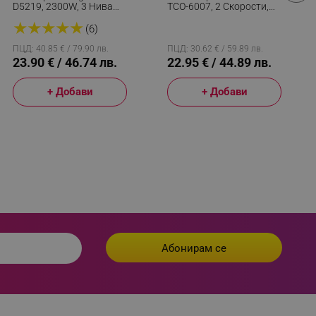
D5219, 2300W, 3 Нива
TCO-6007, 2 Скорости,
Темп, 2 Скорости, 3
LED Светлина,
 visitor’s data including
★
★
★
★
★
Приставки, Защита От
Автономност 2 Часа,
(6)
rship status and
Прегряване, Лилав
USB-C, IPX7, Бял/Лилав
ПЦД: 40.85 € / 79.90 лв.
ПЦД: 30.62 € / 59.89 лв.
23.90 € / 46.74 лв.
22.95 € / 44.89 лв.
+ Добави
+ Добави