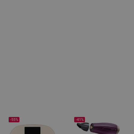
-55%
-41%