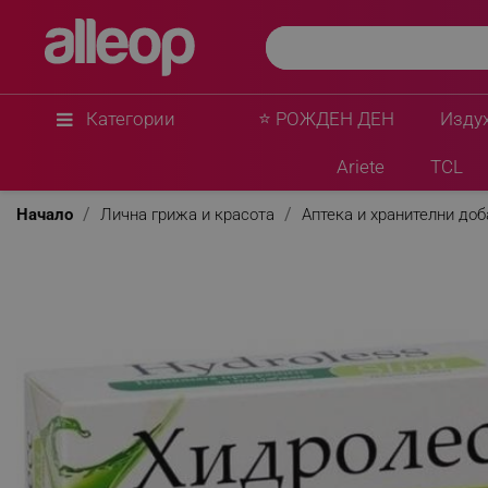
Категории
⭐ РОЖДЕН ДЕН
Изду
Ariete
TCL
Начало
Лична грижа и красота
Аптека и хранителни до