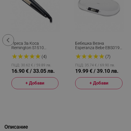
Преса За Коса
Бебешка Везна
Remington S1510
Esperanza Bebe EBS019,
Ceramic Slim, Турмалин,
До 20 Кг, LCD Екран,
★
★
★
★
★
★
★
★
★
★
Керамика, 220ºC, 30-
Функция HOLD, Бял
(4)
(7)
Секундно Загряване,
Черен
ПЦД: 30.62 € / 59.89 лв.
ПЦД: 35.74 € / 69.90 лв.
16.90 € / 33.05 лв.
19.99 € / 39.10 лв.
+ Добави
+ Добави
Описание