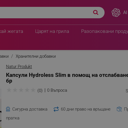
AI
хай жегата
Царят на грила
Разопаковани прод
бавки
Хранителни добавки
Natur Produkt
Капсули Hydroless Slim в помощ на отслабване
бр
★
★
★
★
★
0 Въпроса
(0)
S
Сигурна доставка
60 дни право на връщане
П
пратка