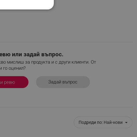
НАЛНОСТ
ифицирани
евю или задай въпрос.
во мислиш за продукта и с други клиенти. От
изане и управление на
и го оценил?
Задай въпрос
ви ревю
Подреди по:
Най-нови
fying visitors. The lifetime