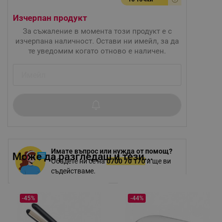
Изчерпан продукт
За съжаление в момента този продукт е с
изчерпана наличност. Остави ни имейл, за да
те уведомим когато отново е наличен.
Имате въпрос или нужда от помощ?
Може да разгледаш и тези...
Обадете ни се на
0700 70 170
и ще ви
съдействаме.
-45%
-44%