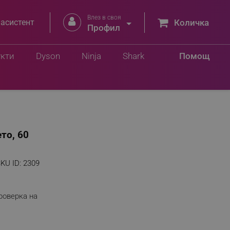
Влез в своя


 асистент
Количка
Профил
укти
Dyson
Ninja
Shark
Помощ
то, 60
KU ID:
2309
роверка на