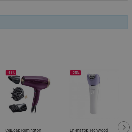
ifying visitor sessions
itor is asked for web push
tor is a test user and can
tor disabled tracking,
y related cookies and local
aign specific data for
-41%
-25%
aign specific data for
r events stored to be sent
ferent banners clicked by the
r events which is cancelled
ent to Segmentify servers
 visitor installed
Сешоар Remington
Епилатор Techwood