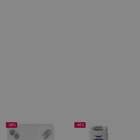
-38%
-40%