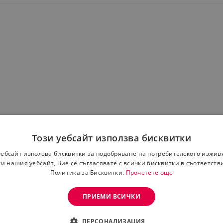
Този уебсайт използва бисквитки
га горенето на мазнини
ти организма от токсини
уебсайт използва бисквитки за подобряване на потребителското изжив
оренето на запаси от мазнини
и нашия уебсайт, Вие се съгласявате с всички бисквитки в съответств
а за изхвърлянето на задържана вода
Политика за Бисквитки.
Прочетете още
ма почистващо действие върху стомаха
величава разхода на калории
ПРИЕМИ ВСИЧКИ
и укрепва имунитета
ПЕРСОНАЛИЗАЦИЯ