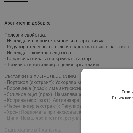
Хранителна добавка
Полезни свойства:
- Извежда излишните течности от организма
- Редуцира телесното тегло и подкожната мастна тъкан
- Извежда токсични вещества
- Балансира нивата на кръвната захар
- Тонизира и витализира целия организъм
Съставки на ХИДРОЛЕСС СЛИМ:
- Портокал (екстракт): Ускорява метаболизма и подпома
- Боровинка (прах): Има антиоксидантно действие и чис
Този 
- Ябълков оцет (прах): Намалява апетита и спомага за г
Използвайк
- Коприва (екстракт): Активизира метаболизма и помаг
- Черен пипер (екстракт): Регулира храносмилането и и
- Хром: Подпомага при нисковъглехидратно хранене и у
- Цинк: Намалява апетита, регулира хормоналните нива 
Съдържание в 1 капсула: