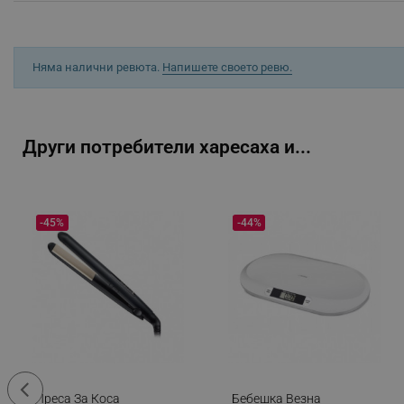
Производител:
- Полша, Natur Produkt Pharma
_sgf_session_id
_sgf_push_permission_as
Няма налични ревюта.
Напишете своето ревю.
_sgf_test_mode
_sgf_tracking
Други потребители харесаха и...
_sgf_delayed_actions,
-45%
-44%
_sgf_delayed_campaigns
_sgf_npq
_sgf_clicked_banners
_sgf_rq
segmentifyExtension
Преса За Коса
Бебешка Везна