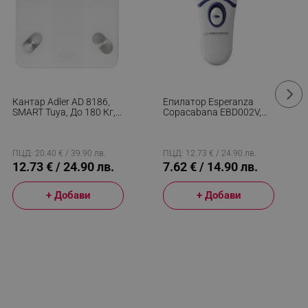
Кантар Adler AD 8186,
Епилатор Esperanza
SMART Tuya, До 180 Кг,
Copacabana EBD002V,
LED Дисплей, 3 X ААА,
Безжичен, 16 Пинсети, 2
Бял
Скорости, Бял/син
ПЦД: 20.40 € / 39.90 лв.
ПЦД: 12.73 € / 24.90 лв.
12.73 € / 24.90 лв.
7.62 € / 14.90 лв.
+ Добави
+ Добави