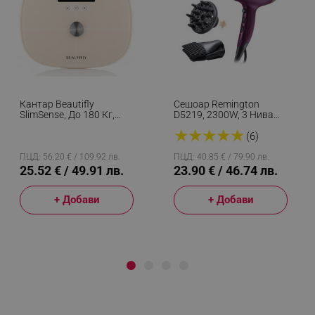
Кантар Beautifly
Сешоар Remington
SlimSense, До 180 Кг,
D5219, 2300W, 3 Нива
Режим За Спортисти, 9
Темп, 2 Скорости, 3
★
★
★
★
★
Профила, Проследяване
Приставки, Защита От
(6)
На Напредъка, LCD,
Прегряване, Лилав
Анализ На Телесен
ПЦД: 56.20 € / 109.92 лв.
ПЦД: 40.85 € / 79.90 лв.
Състав, Бежов
25.52 € / 49.91 лв.
23.90 € / 46.74 лв.
+ Добави
+ Добави