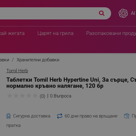
AI
хай жегата
Царят на грила
Разопаковани прод
бавки
Хранителни добавки
Tomil Herb
Таблетки Tomil Herb Hypertine Uni, За сърце, 
нормално кръвно налягане, 120 бр
★
★
★
★
★
0 Въпроса
(0)
Сигурна доставка
60 дни право на връщане
П
пратка