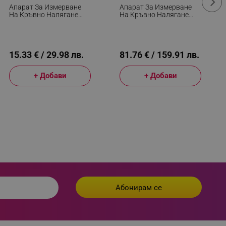
Апарат За Измерване
Апарат За Измерване
На Кръвно Налягане
На Кръвно Налягане
 visitor’s data including
Sendo Standard,
Sendo Advance 3, Памет,
rship status and
Стетоскоп, Филтър,
Открива Аритмия,
Маншет 22-32 См, Черен
Функция HIRA, Бял/
Зелен
15.33 € / 29.98 лв.
81.76 € / 159.91 лв.
+ Добави
+ Добави