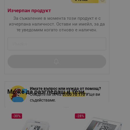
Изчерпан продукт
За съжаление в момента този продукт е с
изчерпана наличност. Остави ни имейл, за да
те уведомим когато отново е наличен.
Имате въпрос или нужда от помощ?
Може да разгледаш и тези...
Обадете ни се на
0700 70 170
и ще ви
съдействаме.
-30%
-28%