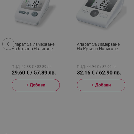
Апарат За Измерване
Апарат За Измерване
На Кръвно Налягане
На Кръвно Налягане
Beurer BM 26, Памет,
Beurer BM 28, Откриване
Автоматично
На Аритмия, Пулс,
Измерване, Открива
Автоматично
Аритмия, Бял
Измерване, Бял
ПЦД: 42.38 € / 82.89 лв.
ПЦД: 44.94 € / 87.90 лв.
29.60 € / 57.89 лв.
32.16 € / 62.90 лв.
+ Добави
+ Добави