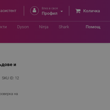
Влез в своя


 асистент
Количка
Профил
укти
Dyson
Ninja
Shark
Помощ
Съдове и
SKU ID:
12
роверка на