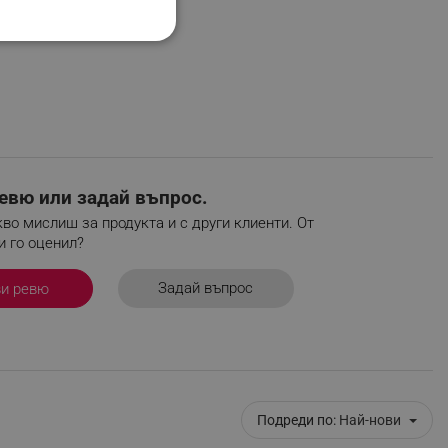
НАЛНОСТ
ифицирани
евю или задай въпрос.
изане и управление на
во мислиш за продукта и с други клиенти. От
и го оценил?
Задай въпрос
ви ревю
Подреди по:
Най-нови