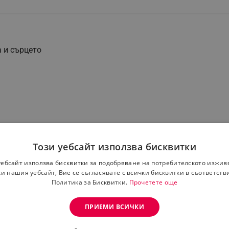
 и сърцето
е бактерии и има антиканцерогенно действие
истема
Този уебсайт използва бисквитки
болие и храносмилателни проблеми
ми и облекчава симптомите на предменструален синдром (
уебсайт използва бисквитки за подобряване на потребителското изжив
и нашия уебсайт, Вие се съгласявате с всички бисквитки в съответств
Политика за Бисквитки.
Прочетете още
рния дроб, има тонизиращо действие
овъзпалително действие
дпомага кръвообращението
ПРИЕМИ ВСИЧКИ
твие
риално действие