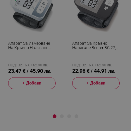
Апарат За Измерване
Апарат За Кръвно
На Кръвно Налягане
Налягане Beurer BC 27,
Beurer BC 28, За
За Китка 14-19.5 См,
Китката, Памет,
Риск Индикатор,
Открива Аритмия, Бял/
Аритмия, Памет, LCD,
Сив
Дата И Час, Сив
ПЦД: 32.16 € / 62.90 лв.
ПЦД: 32.16 € / 62.90 лв.
23.47 € / 45.90 лв.
22.96 € / 44.91 лв.
+ Добави
+ Добави