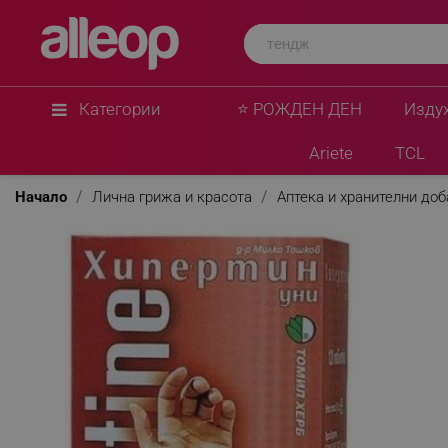
Категории
⭐ РОЖДЕН ДЕН
Изду
Ariete
TCL
Начало
Лична грижа и красота
Аптека и хранителни до