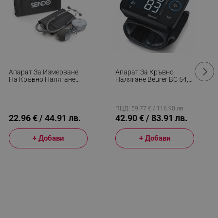
Апарат За Измерване
Апарат За Кръвно
На Кръвно Налягане
Налягане Beurer BC 54,
Sendo Primo, Маншет 22-
За Китка 13.5-21.5 См,
32 См, Механичен,
Android & IOS
Калъф, Инокс/Черен
Съвместимост,
Bluetooth, Риск
ПЦД: 59.77 € / 116.90 лв.
Индикатор, Аритмия,
22.96 € / 44.91 лв.
42.90 € / 83.91 лв.
LCD, Черен
+ Добави
+ Добави