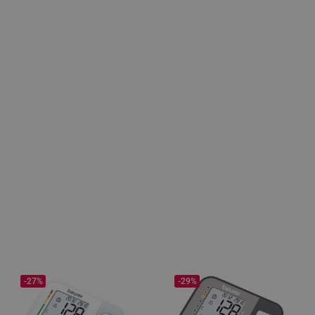
-27%
-29%