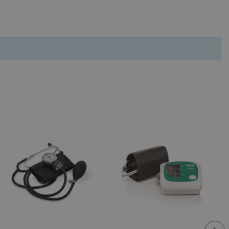
fying visitors. The lifetime
ifying visitor sessions
itor is asked for web push
tor is a test user and can
tor disabled tracking,
y related cookies and local
aign specific data for
aign specific data for
r events stored to be sent
ferent banners clicked by the
r events which is cancelled
ent to Segmentify servers
 visitor installed