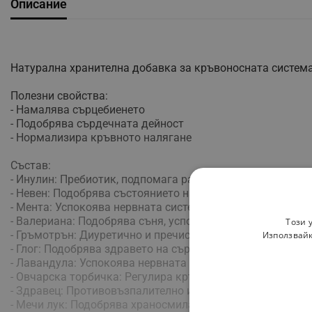
Описание
Натурална хранителна добавка за кръвоносната система
Полезни свойства:
- Намалява сърцебиенето
- Подобрява сърдечната дейност
- Нормализира кръвното налягане
Състав:
- Инулин: Пребиотик, подпомага развитието на полезнит
- Невен: Подобрява състоянието на кожата и имунната с
- Мента: Успокоява нервната система, облекчава главо
- Валериана: Подобрява съня, успокоява мускулни спаз
Този 
- Гръмотрън: Диуретично и пречистващо действие
Използвайк
- Глог: Подобрява здравето на сърдечната система и че
- Лавандула: Успокоява нервната система и има против
- Овчарска торбичка: Регулира кръвното налягане и по
- Здравец: Противовъзпалително и антиоксидантно дейс
- Мечи лук: Подобрява храносмилането и има антибакте