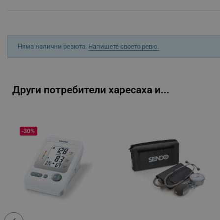
Производител:
_sgf_user_id
- България, Томил Херб ООД
_sgf_session_id
_sgf_push_permission_as
Няма налични ревюта.
Напишете своето ревю.
_sgf_test_mode
_sgf_tracking
Други потребители харесаха и...
_sgf_delayed_actions,
_sgf_delayed_campaigns
-30%
_sgf_npq
_sgf_clicked_banners
_sgf_rq
segmentifyExtension