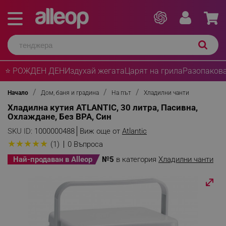
⭐ РОЖДЕН ДЕН
Издухай жегата
Царят на грила
Разопакова
Начало
Дом, баня и градина
На път
Хладилни чанти
Хладилна кутия ATLANTIC, 30 литра, Пасивна,
Охлаждане, Без BPA, Син
SKU ID:
1000000488
Виж още от
Atlantic
★
★
★
★
★
(1)
0 Въпроса
Най-продаван в Alleop
№5
в категория
Хладилни чанти