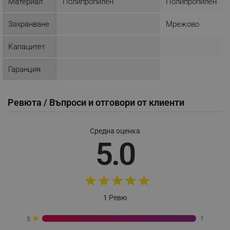
Материал
Полипропилен
Полипропилен
Строго необходимо
Ефективност
Захранване
Мрежово
Таргетиране
Функционалност
Некласифицирани
Капацитет
Строго необходимите бисквитки позволяват
Гаранция
основната функционалност на уебсайта, като
потребителско влизане и управление на
акаунта. Уебсайтът не може да се използва
правилно без строго необходими бисквитки.
Ревюта / Въпроси и отговори от клиенти
Provider /
Име
Домейн
Средна оценка
click_code_ps
.alleop.bg
5.0
_nzm_nosubscribe_92166-7699
.alleop.bg
_nzm_idnl_92166-7699
.alleop.bg
★
★
★
★
★
_nzm_noid_92166-7699
.alleop.bg
_nzm_id_92166-7699
.alleop.bg
1 Ревю
_sgf_user_id
.alleop.bg
★
1
5