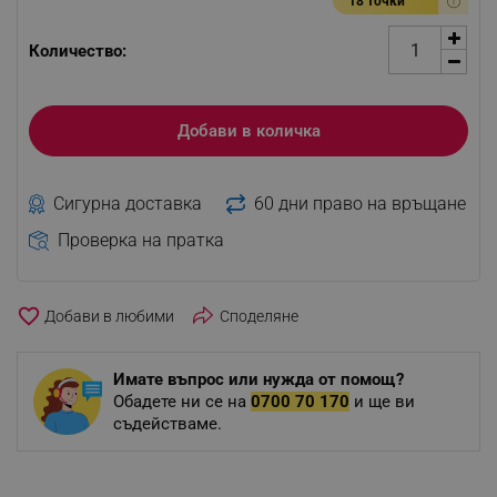
18 точки
Количество:
Добави в количка
Сигурна доставка
60 дни право на връщане
Проверка на пратка
favorite_border
Споделяне
Имате въпрос или нужда от помощ?
Обадете ни се на
0700 70 170
и ще ви
съдействаме.