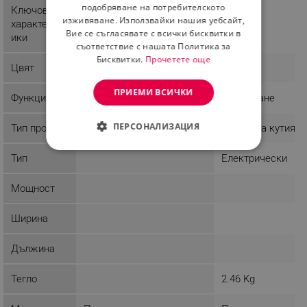
ROMANIAN
подобряване на потребителското
Ключови
изживяване. Използвайки нашия уебсайт,
характерист
Вие се съгласявате с всички бисквитки в
ики
съответствие с нашата Политика за
Бисквитки.
Прочетете още
Цвят
Бял
Бял
ПРИЕМИ ВСИЧКИ
Функции
Охлаждане
ПЕРСОНАЛИЗАЦИЯ
Тип продукт
Хладилна кутия
Хладилна кутия
СТРОГО НЕОБХОДИМО
Тип
Електрически
ЕФЕКТИВНОСТ
Мощност
ТАРГЕТИРАНЕ
Ширина
ФУНКЦИОНАЛНОСТ
Дължина
НЕКЛАСИФИЦИРАНИ
Тегло
2.46 Kg