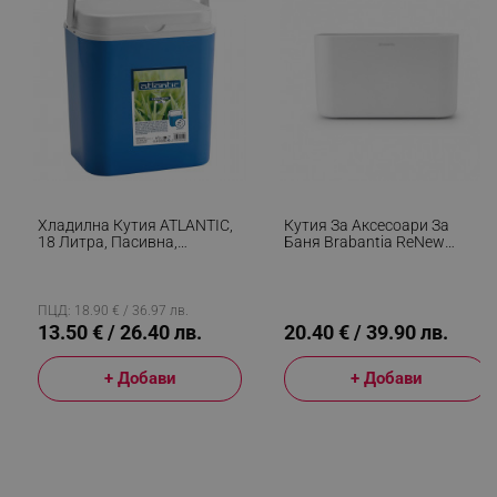
segmentifyExtension
.alleop.bg
sgfUserUpdateData
.alleop.bg
Хладилна Кутия ATLANTIC,
Кутия За Аксесоари За
18 Литра, Пасивна,
Баня Brabantia ReNew
Охлаждане, Без BPA, Син
1003494, Устойчива На
Корозия, Вътрешен
Разделител,
Противоплъзгаща Основа,
ПЦД: 18.90 € / 36.97 лв.
Бял
13.50 € / 26.40 лв.
20.40 € / 39.90 лв.
rlv_h_fbp
.alleop.bg
+ Добави
+ Добави
rlv_
.alleop.bg
rlv_mode
.alleop.bg
rlv_p
.alleop.bg
rlv_g
.alleop.bg