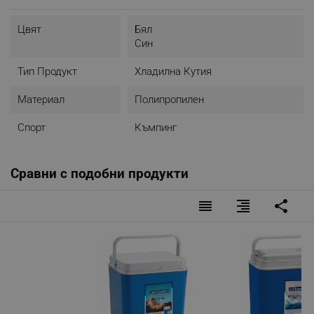
Цвят
Бял
Син
Тип Продукт
Хладилна Кутия
Материал
Полипропилен
Спорт
Къмпинг
Сравни с подобни продукти
reorder
format_align_right
share