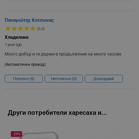
_sgf_delayed_actions,
.alleop.bg
Παναγιώτης Κοτσωνας
★
★
★
★
★
(5.0)
_sgf_delayed_campaigns
.alleop.bg
Хладилник
1 year ago
Много добър и ги държи в продължение на много часове
(Автоматичен превод)
_sgf_npq
.alleop.bg
Полезно
0
Неполезно
0
Докладвай
_sgf_clicked_banners
.alleop.bg
Други потребители харесаха и...
_sgf_rq
.alleop.bg
-29%