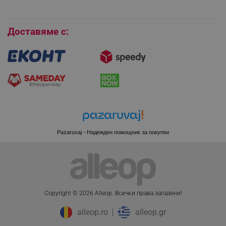
Бисквитки
Доставяме с:
Pazaruvaj - Надежден помощник за покупки
CookieScriptConsent
CookieScript
Copyright © 2026 Alleop. Bcичĸи пpaвa зaпaзeни!
.alleop.bg
alleop.ro
alleop.gr