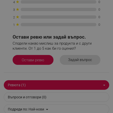
★
0
4
★
0
3
_sgf_session_id
.alleop.bg
★
0
2
★
0
1
_sgf_push_permission_asked
.alleop.bg
Остави ревю или задай въпрос.
Google Privacy Policy
Сподели какво мислиш за продукта и с други
клиенти. От 1 до 5 как би го оценил?
_sgf_test_mode
.alleop.bg
Задай въпрос
Остави ревю
_sgf_tracking
.alleop.bg
Ревюта (1)
Въпроси и отговори (0)
Подреди по:
Най-нови