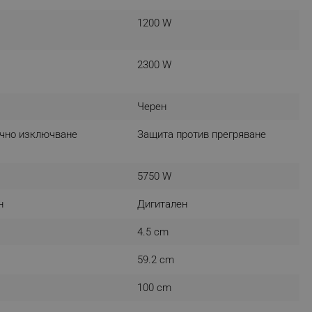
r events which is cancelled
1200 W
ent to Segmentify servers
 visitor installed
2300 W
 visitor’s data including
rship status and
Черен
чно изключване
Защита против прегряване
5750 W
н
Дигитален
4.5 cm
59.2 cm
100 cm