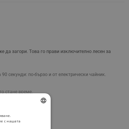
е да загори. Това го прави изключително лесен за
90 секунди: по-бързо и от електрически чайник.
то стане време.
яване.
BULGARIAN
ие с нашата
ROMANIAN