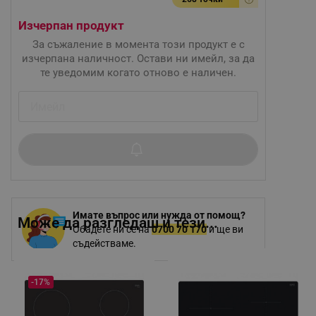
Изчерпан продукт
За съжаление в момента този продукт е с
изчерпана наличност. Остави ни имейл, за да
те уведомим когато отново е наличен.
Имате въпрос или нужда от помощ?
Може да разгледаш и тези...
Обадете ни се на
0700 70 170
и ще ви
съдействаме.
-17%