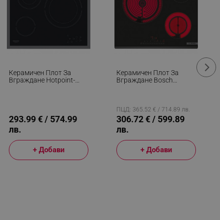
Керамичен Плот За
Керамичен Плот За
Вграждане Hotpoint-
Вграждане Bosch
Ariston HR 603X/1,
PKK631FP8E, 5750W, 3
4500W, 4 Зони, 9
Зони, 17 Степени,
Степени, Таймер, Черен
PowerBoost, Restart,
Електрически, Черен
ПЦД: 365.52 € / 714.89 лв.
293.99 € / 574.99
306.72 € / 599.89
лв.
лв.
+ Добави
+ Добави