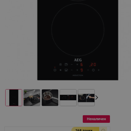
Неналичен
268 точки