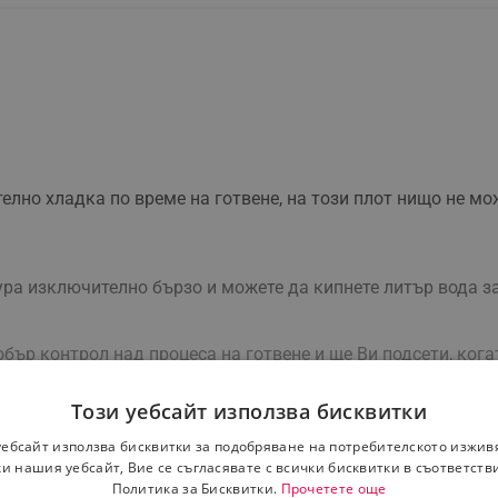
лно хладка по време на готвене, на този плот нищо не мож
ра изключително бързо и можете да кипнете литър вода за 
бър контрол над процеса на готвене и ще Ви подсети, кога
Този уебсайт използва бисквитки
уебсайт използва бисквитки за подобряване на потребителското изжив
 по средата
и нашия уебсайт, Вие се съгласявате с всички бисквитки в съответств
Политика за Бисквитки.
Прочетете още