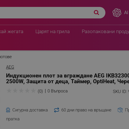
AI
хай жегата
Царят на грила
Разопаковани прод
отове
AEG
Индукционен плот за вграждане AEG IKB3230
2500W, Защита от деца, Таймер, OptiHeat, Чер
★
★
★
★
★
0 Въпроса
(0)
SKU ID:
Сигурна доставка
60 дни право на връщане
П
пратка