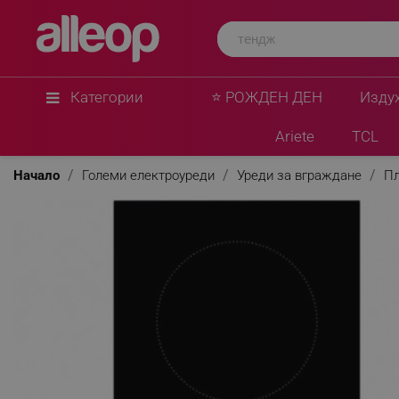
Категории
⭐ РОЖДЕН ДЕН
Изду
Ariete
TCL
Начало
Големи електроуреди
Уреди за вграждане
Пл