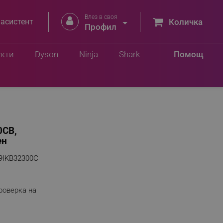
Влез в своя


 асистент
Количка
Профил
укти
Dyson
Ninja
Shark
Помощ
0CB,
ен
9IKB32300C
роверка на