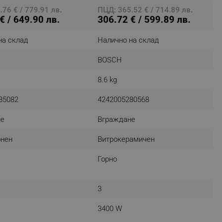
76 € / 779.91 лв.
ПЦД: 365.52 € / 714.89 лв.
€ / 649.90 лв.
306.72 € / 599.89 лв.
на склад
Налично на склад
fying visitors. The lifetime
BOSCH
ifying visitor sessions
itor is asked for web push
8.6 kg
85082
4242005280568
tor is a test user and can
не
Вграждане
tor disabled tracking,
y related cookies and local
нен
Витрокерамичен
aign specific data for
Горно
aign specific data for
3
r events stored to be sent
3400 W
ferent banners clicked by the