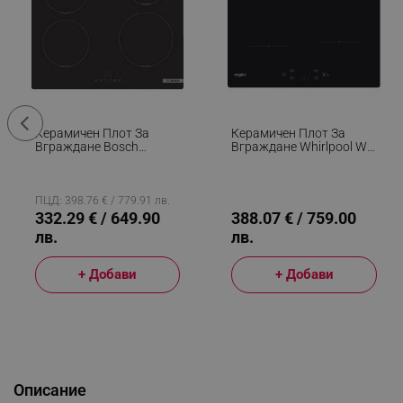
Керамичен Плот За
Керамичен Плот За
Вграждане Bosch
Вграждане Whirlpool WS
PUE611BB5E, 4600W, 4
Q2160 NE, 7200W, 4 6th
Зони, 17 Степени,
Sense Зони, 9 Степени,
TouchSelect, ReStart,
Таймер, Индукционен,
Индукционен, Черен
Черен
ПЦД: 398.76 € / 779.91 лв.
332.29 € / 649.90
388.07 € / 759.00
лв.
лв.
+ Добави
+ Добави
Описание