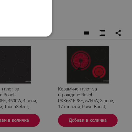
reorder
format_align_right
share
НАЛНОСТ
ифицирани
изане и управление на
н плот за
Керамичен плот за
е Bosch
вграждане Bosch
E, 4600W, 4 зони,
PKK631FP8E, 5750W, 3 зони,
и, TouchSelect,
17 степени, PowerBoost,
Индукционен, Черен
Restart, Електрически, Черен
ави в количка
Добави в количка