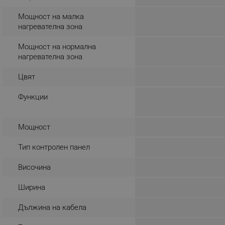
_sgf_rq
Мощност на малка
нагревателна зона
segmentifyExtension
Мощност на нормална
нагревателна зона
sgfUserUpdateData
Цвят
rlv_h_fbp
Функции
rlv_
rlv_mode
Мощност
rlv_p
Тип контролен панел
rlv_g
rlv_s
Височина
rlv_iv
Ширина
rlv_e_pt
Дължина на кабела
rlv_e
rlv_h_profile