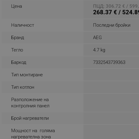
Цена
ПЦД: 306.72 € / 599.
_nzm_noid_92166-7699
268.37 € / 524.8
_nzm_id_92166-7699
Наличност
Последни бройки
_sgf_user_id
Бранд
AEG
_sgf_session_id
_sgf_push_permission_as
Тегло
4.7 kg
Баркод
7332543739363
_sgf_test_mode
Тип монтиране
_sgf_tracking
Тип котлон
_sgf_delayed_actions,
Разположение на
контролния панел
_sgf_delayed_campaigns
Брой нагреватели
_sgf_npq
Мощност на голяма
_sgf_clicked_banners
нагревателна зона