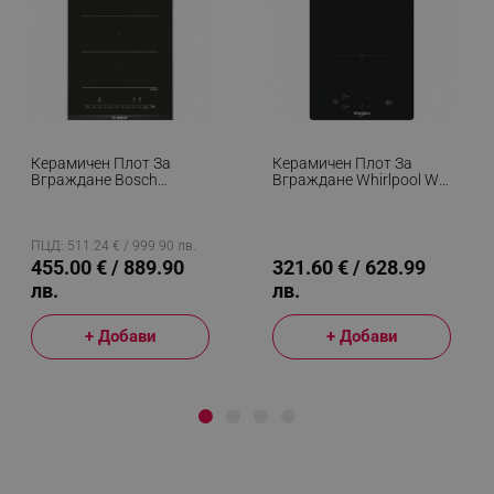
Керамичен Плот За
Керамичен Плот За
Вграждане Bosch
Вграждане Whirlpool WS
PXX375FB1E, 3700W, 2
Q0530 NE, 3700W, 2
Зони, 17 Степени,
Зони, 9 Степени, Таймер,
ComfortProfile,
Индикатор За
QuickStart, Индукционен,
Остатъчна Топлина,
ПЦД: 511.24 € / 999.90 лв.
Черен
Индукционен, Черен
455.00 € / 889.90
321.60 € / 628.99
лв.
лв.
+ Добави
+ Добави