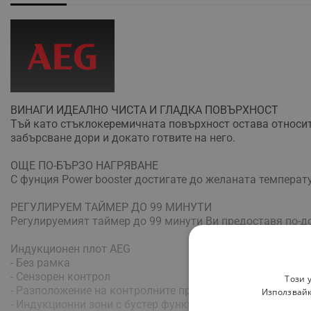
ВИНАГИ ИДЕАЛНО ЧИСТА И ГЛАДКА ПОВЪРХНОСТ
Тъй като стъклокеремичната повърхност остава относите
забърсване дори и докато готвите на него.
ОЩЕ ПО-БЪРЗО НАГРЯВАНЕ
С фунция Power booster достигате до желаната температу
РЕГУЛИРУЕМ ТАЙМЕР ДО 99 МИНУТИ
Регулируемият таймер до 99 минути Ви предоставя по-до
Индукционен плот AEG
- Без рамка
- Сензорен контрол
Този 
- Разположение на контролните превключватели: Отпред
Използвайк
- Индукционни зони с бустер функция