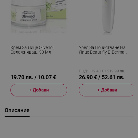
Крем За Лице Olivenol,
Уред За Почистване На
Овлажняващ, 50 Мл
Лице Beautifly B-Derma
Basic, 0.75 W, 200 MAh, 61
KPa, 4 Режима На Мощност,
Диамантени Микрочастици,
6 Сменяеми Глави, Бял
ПЦД: 112.48 € / 219.99 лв.
19.70 лв. / 10.07 €
26.90 € / 52.61 лв.
+ Добави
+ Добави
Описание