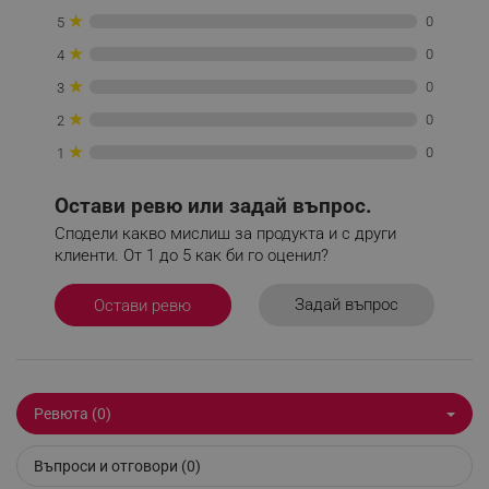
★
_nzm_idnl_92166-7699
.alleop.bg
0
5
★
_nzm_noid_92166-7699
.alleop.bg
0
4
★
_nzm_id_92166-7699
.alleop.bg
0
3
_sgf_user_id
.alleop.bg
★
0
2
★
0
1
Остави ревю или задай въпрос.
_sgf_session_id
.alleop.bg
Сподели какво мислиш за продукта и с други
клиенти. От 1 до 5 как би го оценил?
_sgf_push_permission_asked
.alleop.bg
Задай въпрос
Остави ревю
Google Privacy Policy
_sgf_test_mode
.alleop.bg
Ревюта (0)
Въпроси и отговори (0)