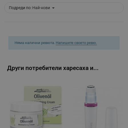
_sgf_tracking
.alleop.bg
Подреди по:
Най-нови
Няма налични ревюта.
Напишете своето ревю.
_sgf_delayed_actions,
.alleop.bg
Други потребители харесаха и...
_sgf_delayed_campaigns
.alleop.bg
_sgf_npq
.alleop.bg