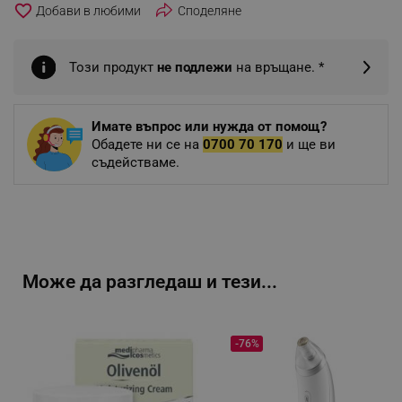
favorite_border
Споделяне
Този продукт
не подлежи
на връщане. *
Имате въпрос или нужда от помощ?
Обадете ни се на
0700 70 170
и ще ви
съдействаме.
Може да разгледаш и тези...
-76%