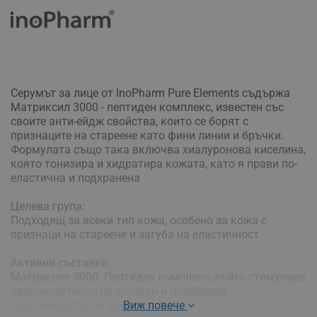
Серумът за лице от InoPharm Pure Elements съдържа
Матриксил 3000 - пептиден комплекс, известен със
своите анти-ейдж свойства, които се борят с
признаците на стареене като фини линии и бръчки.
Формулата също така включва хиалуронова киселина,
която тонизира и хидратира кожата, като я прави по-
еластична и подхранена
Целева група:
Подходящ за всеки тип кожа, особено за кожа с
признаци на стареене и загуба на еластичност
Активни съставки:
Матриксил 3000: Пептиден комплекс, който стимулира
производството на колаген и подобрява
еластичността на кожата
Виж повече