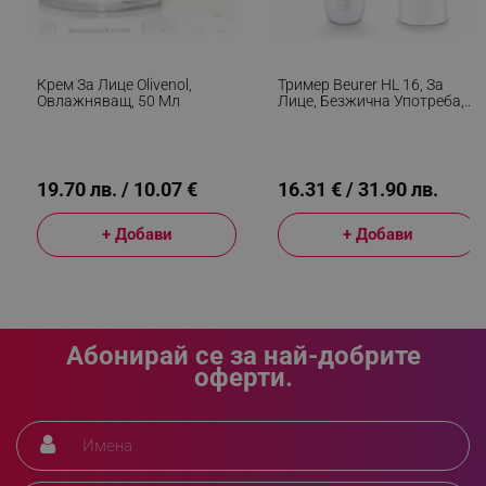
_sgf_clicked_banners
.alleop.bg
Крем За Лице Olivenol,
Тример Beurer HL 16, За
Овлажняващ, 50 Мл
Лице, Безжична Употреба,
_sgf_rq
.alleop.bg
На Батерии, LED Светлина,
Бял
19.70 лв. / 10.07 €
16.31 € / 31.90 лв.
+ Добави
+ Добави
segmentifyExtension
.alleop.bg
Абонирай се за най-добрите
sgfUserUpdateData
.alleop.bg
оферти.