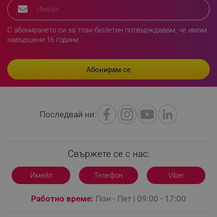
rlv_h_fbp
.alleop.bg
С абонирането си за този бюлетин потвърждавам, че имам
rlv_
.alleop.bg
навършени 16 години.
rlv_mode
.alleop.bg
rlv_p
.alleop.bg
rlv_g
.alleop.bg
rlv_s
.alleop.bg
rlv_iv
.alleop.bg
Последвай ни:
rlv_e_pt
.alleop.bg
rlv_e
.alleop.bg
rlv_h_profile
.alleop.bg
Свържете се с нас:
rlv_h_cart
.alleop.bg
rlv_h_wish
.alleop.bg
Имейл
Телефон
Viber
rlv_impersonate_p
.alleop.bg
Работно време:
Пон - Пет | 09:00 - 17:00
rlv_endpoint
.alleop.bg
rlv_hashes
.alleop.bg