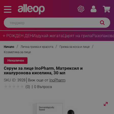
⭐ РОЖДЕН ДЕН
Издухай жегата
Царят на грила
Разопакова
Начало
Лична грижа и красота
Грижа за коса и лице
Козметика за лице
Неналичен
Серум за лице InoPharm, Матрексил и
хиалуронова киселина, 30 мл
SKU ID:
3928
Виж още от
InoPharm
★
★
★
★
★
(0)
0 Въпроса