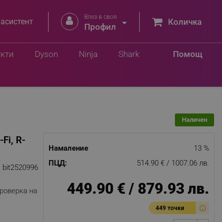
Влез в своя


 асистент
Количка
6 лв.
Профил
Добави в количка
3 лв.
укти
Dyson
Ninja
Shark
Помощ
Наличен
Fi, R-
Намаление
13 %
ПЦД:
514.90 € / 1007.06 лв.
:
bit2520996
449.90 € / 879.93 лв.
роверка на
449 точки