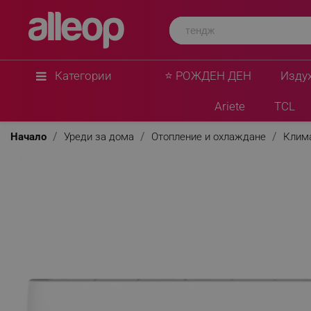
AUX
Инверторен климатик AUX J-Smart ASW-H12C5
BTU, 23 м2, A++, Wi-Fi, R-32, Бял
★
★
★
★
★
0 Въпроса
(0)
Категории
⭐ РОЖДЕН ДЕН
Изду
Ariete
TCL
Начало
Уреди за дома
Отопление и охлаждане
Клим