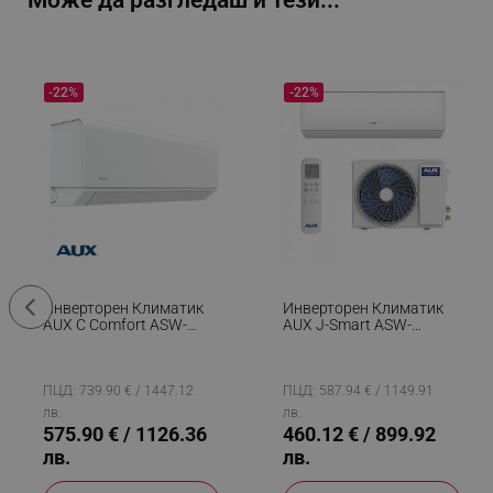
Може да разгледаш и тези...
-22%
-22%
Инверторен Климатик
Инверторен Климатик
AUX C Comfort ASW-
AUX J-Smart ASW-
H12C5A4/CAR3DI-D0,
H12C5C4/JOR3DI-B8,
12000 BTU, 26 М2, А+++,
A++, До 23 М2, WiFi,
R-32, Бял
Самопочистване,
Режим Ваканция,
ПЦД: 739.90 € / 1447.12
ПЦД: 587.94 € / 1149.91
Студена Плазма, Бял
лв.
лв.
575.90 € / 1126.36
460.12 € / 899.92
лв.
лв.