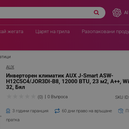
AI
C4/JOR3DI-B8, 12000
ПЦД:
514.90 € / 1007.0
449.90 € / 879.9
хай жегата
Царят на грила
Разопаковани прод
атици
AUX
Инверторен климатик AUX J-Smart ASW-
H12C5C4/JOR3DI-B8, 12000 BTU, 23 м2, A++, Wi-
32, Бял
★
★
★
★
★
0 Въпроса
(0)
SKU ID
3 години гаранция
60 дни право на връщане
П
пратка