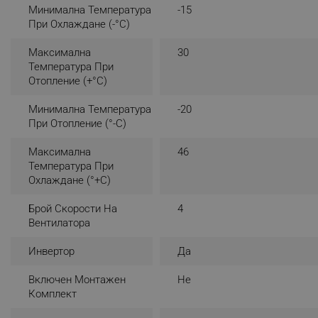
Минимална Температура
-15
_nzm_noid_92166-7699
При Охлаждане (-°C)
_nzm_id_92166-7699
Максимална
30
_sgf_user_id
Температура При
Отопление (+°C)
_sgf_session_id
Минимална Температура
-20
_sgf_push_permission_as
При Отопление (°-C)
_sgf_test_mode
Максимална
46
Температура При
_sgf_tracking
Охлаждане (°+C)
Брой Скорости На
4
_sgf_delayed_actions,
Вентилатора
_sgf_delayed_campaigns
Инвертор
Да
_sgf_npq
Включен Монтажен
Не
Комплект
_sgf_clicked_banners