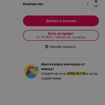
Количество:
Добави в количка
Купи на кредит
74.98 € / 146.65 лв.
от
на месец
Ценова защита
Имате въпрос или нужда от
помощ?
Обадете ни се на
0700 70 170
и ще ви
съдействаме.