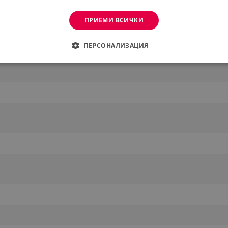
ПРИЕМИ ВСИЧКИ
ПЕРСОНАЛИЗАЦИЯ
ДИМО
ЕФЕКТИВНОСТ
ТАРГЕТИРАНЕ
ФУНКЦИО
АНИ
еобходимо
Ефективност
Таргетиране
Функционалност
Неклас
витки позволяват основната функционалност на уебсайта, като потребителско вл
же да се използва правилно без строго необходими бисквитки.
Provider /
Валиден
Описание
Домейн
до
.alleop.bg
1 месец
Profitshare
7699
.alleop.bg
1 месец
newsman
.alleop.bg
1 месец
Newsman