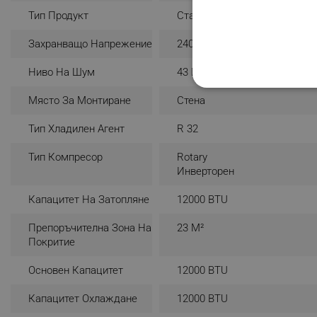
Тип Продукт
Стандартен
Захранващо Напрежение
240 V
Ниво На Шум
43 DB
СТРОГО НЕОБХО
Място За Монтиране
Стена
НЕКЛАСИФИЦИР
Тип Хладилен Агент
R 32
Тип Компресор
Rotary
Инверторен
Строго н
Капацитет На Затопляне
12000 BTU
Строго необходимите биск
акаунта. Уебсайтът не мо
Препоръчителна Зона На
23 М²
Покритие
Име
Основен Капацитет
12000 BTU
click_code_ps
_nzm_nosubscribe_92166-
Капацитет Охлаждане
12000 BTU
_nzm_idnl_92166-7699