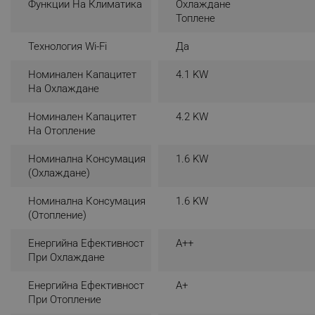
Функции На Климатика
Охлаждане
_sgf_rq
Топлене
Технология Wi-Fi
Да
segmentifyExtension
Номинален Капацитет
4.1 KW
sgfUserUpdateData
На Охлаждане
Номинален Капацитет
4.2 KW
rlv_h_fbp
На Отопление
rlv_
Номинална Консумация
1.6 KW
rlv_mode
(охлаждане)
rlv_p
Номинална Консумация
1.6 KW
rlv_g
(отопление)
rlv_s
Енергийна Ефективност
A++
rlv_iv
При Охлаждане
rlv_e_pt
Енергийна Ефективност
A+
rlv_e
При Отопление
rlv_h_profile