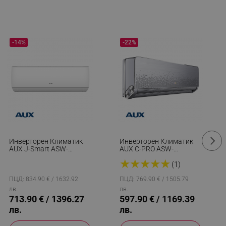
-14%
-22%
Инверторен Климатик
Инверторен Климатик
AUX J-Smart ASW-
AUX C-PRO ASW-
H18E3E4/JOR3DI-C0,
H12C5A4/FQAR3DI-D0,
★
★
★
★
★
18000 BTU, 37 М2, A++,
12000 BTU, 26 М2, А+++,
(1)
Wi-Fi, R-32, Бял
Wi-Fi, R-32, Сив
ПЦД: 834.90 € / 1632.92
ПЦД: 769.90 € / 1505.79
лв.
лв.
713.90 € / 1396.27
597.90 € / 1169.39
лв.
лв.