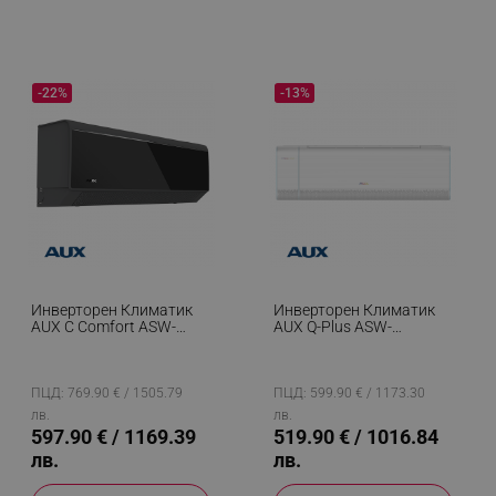
-22%
-13%
Инверторен Климатик
Инверторен Климатик
AUX C Comfort ASW-
AUX Q-Plus ASW-
H12C5A4/CBR3DI-D0,
H12C5C4/BQAR3DI-C1,
12000 BTU, 26 М2, A+++,
12000 BTU, 23 М2, A++,
Wi-Fi, R-32, Черен
Wi-Fi, R-32, Бял
ПЦД: 769.90 € / 1505.79
ПЦД: 599.90 € / 1173.30
лв.
лв.
597.90 € / 1169.39
519.90 € / 1016.84
лв.
лв.