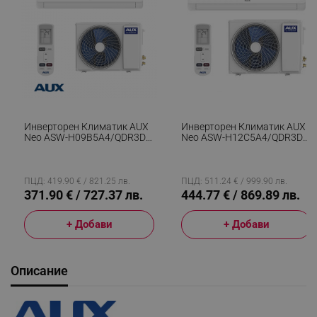
Инверторен Климатик AUX
Инверторен Климатик AUX
Neo ASW-H09B5A4/QDR3DI-
Neo ASW-H12C5A4/QDR3DI-
C0, 9000 BTU, 18 М2, А++, R-
C0, A++, До 25 М2,
32, Бял
Възможност За Wi-Fi,
Самопочистване, "Витамин
C" Филтър, Филтър С
ПЦД: 419.90 € / 821.25 лв.
ПЦД: 511.24 € / 999.90 лв.
Активен Въглен, Бял
371.90 € / 727.37 лв.
444.77 € / 869.89 лв.
+ Добави
+ Добави
Описание