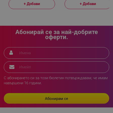
+ Добави
+ Добави
_GRECAPTCHA
Google LLC
www.google.com
Абонирай се за най-добрите
оферти.
LaVisitorNew
Quality Unit LLC
www.alleop.bg
С абонирането си за този бюлетин потвърждавам, че имам
навършени 16 години.