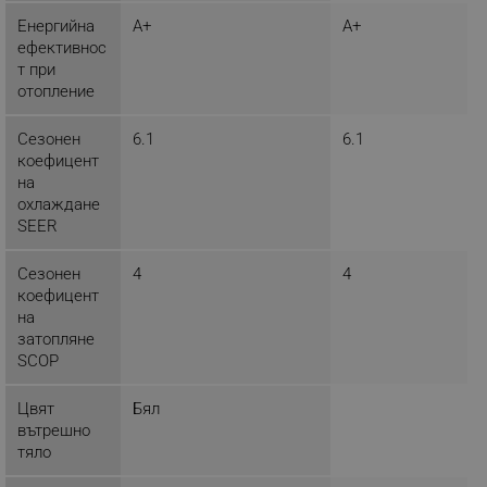
Енергийна
A+
A+
_sgf_npq
.alleop.bg
ефективнос
т при
отопление
Сезонен
6.1
6.1
_sgf_clicked_banners
.alleop.bg
коефицент
на
охлаждане
SEER
_sgf_rq
.alleop.bg
Сезонен
4
4
коефицент
на
затопляне
SCOP
Цвят
Бял
segmentifyExtension
.alleop.bg
вътрешно
тяло