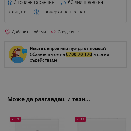
3 години гаранция
60 дни право на
връщане
Проверка на пратка
favorite_border
Споделяне
Имате въпрос или нужда от помощ?
Обадете ни се на
0700 70 170
и ще ви
съдействаме.
Може да разгледаш и тези...
-11%
-13%