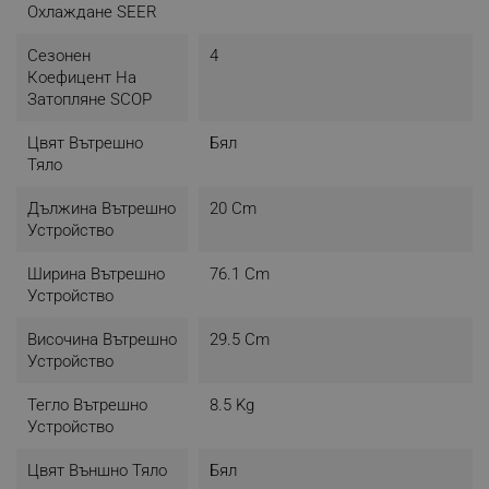
- Вътрешно тяло: 295 x 761 x 200 мм (В x Ш x Д), Тегло:
Охлаждане SEER
8.5 Kg
- Външно тяло: 456 x 650 x 233 мм (В x Ш x Д), Тегло: 18
Сезонен
4
Kg
Коефицент На
Затопляне SCOP
Ниво на шум:
- Вътрешно тяло (охлаждане/отопление): Високо 43 dB
Цвят Вътрешно
Бял
/ Ном. 34 / Ниско 30 / Безшумно 27
Тяло
- Външно тяло (охлаждане/отопление): Високо 52 dB /
Ном. - / Ниско - / Безшумно -
Дължина Вътрешно
20 Cm
Устройство
Тръбни връзки:
- Течна фаза: 6.35 mm (1/4")
Ширина Вътрешно
76.1 Cm
- Газообразна фаза: 9.52 mm (3/8")
Устройство
Захранване:
Височина Вътрешно
29.5 Cm
- Фаза/Честота/Напрежение: 1~/50 Hz / 220 - 240 V
Устройство
- Цвят: Бял
Тегло Вътрешно
8.5 Kg
Устройство
Цвят Външно Тяло
Бял