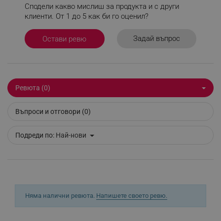
Сподели какво мислиш за продукта и с други
клиенти. От 1 до 5 как би го оценил?
Задай въпрос
Остави ревю
Ревюта (0)
CookieScriptConsent
CookieScript
.alleop.bg
Въпроси и отговори (0)
Подреди по:
Най-нови
Няма налични ревюта.
Напишете своето ревю.
XSRF-TOKEN
promo.alleop.bg