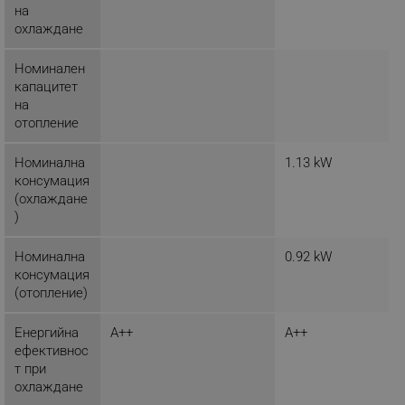
на
охлаждане
_sgf_test_mode
.alleop.bg
Номинален
капацитет
на
отопление
_sgf_tracking
.alleop.bg
Номинална
1.13 kW
консумация
(охлаждане
)
Номинална
0.92 kW
_sgf_delayed_actions,
.alleop.bg
консумация
(отопление)
Енергийна
A++
A++
ефективнос
_sgf_delayed_campaigns
.alleop.bg
т при
охлаждане