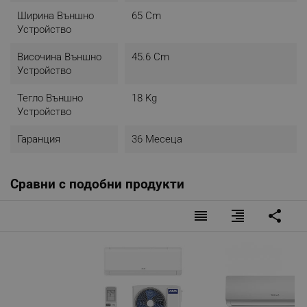
Ширина Външно
65 Cm
Устройство
Височина Външно
45.6 Cm
Устройство
Тегло Външно
18 Kg
Устройство
Гаранция
36 Месеца
Сравни с подобни продукти
reorder
format_align_right
share