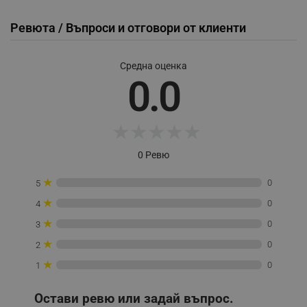
Ревюта / Въпроси и отговори от клиенти
LaVisitorId_YWxsZW9wLmxhZGVzay5jb20v
.alleop.bg
Средна оценка
LaSID
Quality Unit LLC
www.alleop.bg
0.0
★
★
★
★
★
0 Ревю
PHPSESSID
PHP.net
editor.alleop.bg
★
0
5
★
0
4
★
0
3
★
0
2
★
0
1
Остави ревю или задай въпрос.