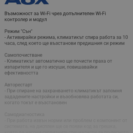
Възможност за Wi-Fi чрез допълнителен Wi-Fi
контролер и модул
Режим "Сън"
- Активирайки режима, климатикът спира работа за 10
часа, след което ще възстанови предишния си режим
Самопочистване
- Климатикът автоматично ще почисти праха от
изпарителя и ще го изсуши, повишавайки
ефективността
Авторестарт
- При спиране на захранването климатикът запомня
зададените настройки и възобновява работата си,
когато токът е възстановен
Самодиагностика
- При работа извън норми или проблем с компонент от
системата, на дисплея ще се появи код за грешка,
която да насочи сервизните специалисти за по-лесното