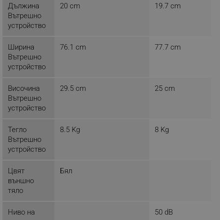
Дължина
20 cm
19.7 cm
sgfUserUpdateData
.alleop.bg
Вътрешно
устройство
Ширина
76.1 cm
77.7 cm
Вътрешно
устройство
rlv_h_fbp
.alleop.bg
Височина
29.5 cm
25 cm
rlv_
.alleop.bg
Вътрешно
rlv_mode
.alleop.bg
устройство
rlv_p
.alleop.bg
Тегло
8.5 Kg
8 Kg
rlv_g
.alleop.bg
Вътрешно
устройство
rlv_s
.alleop.bg
rlv_iv
.alleop.bg
Цвят
Бял
rlv_e_pt
.alleop.bg
външно
тяло
rlv_e
.alleop.bg
rlv_h_profile
.alleop.bg
Ниво на
50 dB
rlv_h_cart
.alleop.bg