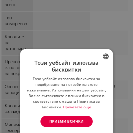
агент
Тип
компресор
Капацитет
на
затопляне
Препоръчит
18 м²
25 м²
Този уебсайт използва
елна зона
бисквитки
BULGARIAN
на покритие
Този уебсайт използва бисквитки за
ROMANIAN
подобряване на потребителското
Основен
9000 BTU
12000 BTU
изживяване. Използвайки нашия уебсайт,
капацитет
Вие се съгласявате с всички бисквитки в
съответствие с нашата Политика за
Капацитет
Бисквитки.
Прочетете още
охлаждане
ПРИЕМИ ВСИЧКИ
Минимална
температур