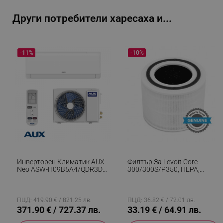
Други потребители харесаха и...
-11%
-10%
PHPSESSID
PHP.net
www.alleop.bg
Инверторен Климатик AUX
Филтър За Levoit Core
Neo ASW-H09B5A4/QDR3DI-
300/300S/P350, HEPA,
C0, 9000 BTU, 18 М2, А++, R-
Активен Въглен, Бял
32, Бял
ПЦД: 419.90 € / 821.25 лв.
ПЦД: 36.82 € / 72.01 лв.
371.90 € / 727.37 лв.
33.19 € / 64.91 лв.