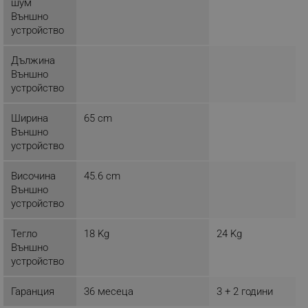
шум
Външно
rlv_h_wish
.alleop.bg
устройство
rlv_impersonate_p
.alleop.bg
Дължина
rlv_endpoint
.alleop.bg
Външно
rlv_hashes
.alleop.bg
устройство
rlv_first_session
.alleop.bg
Ширина
65 cm
rlv_rid
.alleop.bg
Външно
rlv_rpid
.alleop.bg
устройство
rlv_rpos
.alleop.bg
Височина
45.6 cm
rlv_bid
.alleop.bg
Външно
rlv_odid
.alleop.bg
устройство
_twoAttr
.alleop.bg
Тегло
18 Kg
24 Kg
__cf_bm
Cloudflare Inc.
Външно
.pazaruvaj.com
устройство
Гаранция
36 месеца
3 + 2 години