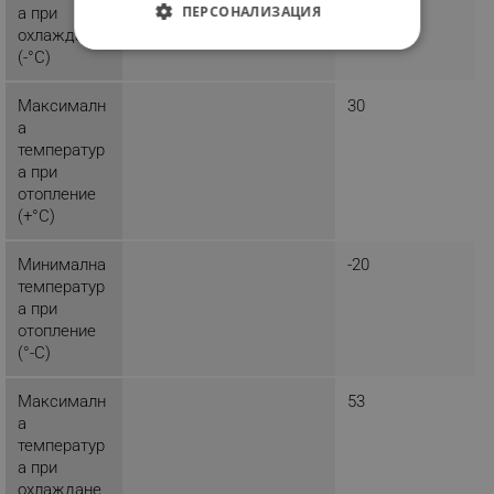
ПЕРСОНАЛИЗАЦИЯ
а при
охлаждане
СТРОГО НЕОБХОДИМО
(-°C)
ЕФЕКТИВНОСТ
Максималн
30
а
ТАРГЕТИРАНЕ
температур
а при
ФУНКЦИОНАЛНОСТ
отопление
(+°C)
НЕКЛАСИФИЦИРАНИ
Минимална
-20
температур
а при
отопление
Строго необходимо
Ефективност
(°-C)
Таргетиране
Функционалност
Некласифицирани
Максималн
53
а
Строго необходимите бисквитки позволяват
температур
основната функционалност на уебсайта, като
а при
потребителско влизане и управление на
акаунта. Уебсайтът не може да се използва
охлаждане