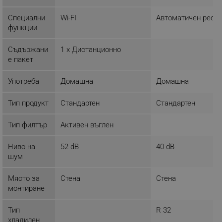
Специални
Wi-FI
Автоматичен реста
функции
Съдържани
1 x Дистанционно
е пакет
Употреба
Домашна
Домашна
Тип продукт
Стандартен
Стандартен
Тип филтър
Активен въглен
Ниво на
52 dB
40 dB
шум
Място за
Стена
Стена
монтиране
Тип
R 32
хладилен