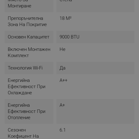
- Консумирана мощност на охлаждане: Мин. 0.1 kW /
Монтиране
Ном. 0.85 kW / Макс 1.6 kW
Препоръчителна
18 М²
Отопление:
Зона На Покритие
- Отдавана мощност на отопление: Мин. 0.8 kW / Ном.
2.9 kW / Макс 3.4 kW
Основен Капацитет
9000 BTU
- Консумирана мощност на отопление: Мин. 0.3 kW /
Ном. 0.85 kW / Макс 1.6 kW
Включен Монтажен
Не
Комплект
Ефективност:
- SEER (сезонен коефициент на охлаждане): 6.1
Технология Wi-Fi
Да
- SCOP (сезонен коефициент на трансфер отопление): 4
- Годишен разход на електроенергия: Охлаждане 150
Енергийна
A++
kWh / Отопление 760 kWh
Ефективност При
- Енергиен клас: Охлаждане A++ / Отопление A+
Охлаждане
(умерена зона)
Енергийна
A+
Работни диапазони:
Ефективност При
- Работна температура на охлаждане: 16 ~ 49 °C
Отопление
- Работна температура на отопление: -15 ~ 30 °C
Сезонен
6.1
Размери и тегло:
Коефицент На