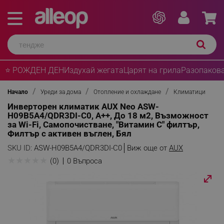
⭐ РОЖДЕН ДЕН
Издухай жегата
Царят на грила
Разопакова
Начало
Уреди за дома
Отопление и охлаждане
Климатици
Инверторен климатик AUX Neo ASW-
H09B5A4/QDR3DI-C0, A++, До 18 м2, Възможност
за Wi-Fi, Самопочистване, "Витамин C" филтър,
Филтър с активен въглен, Бял
SKU ID:
ASW-H09B5A4/QDR3DI-C0
Виж още от
AUX
★
★
★
★
★
(0)
0 Въпроса