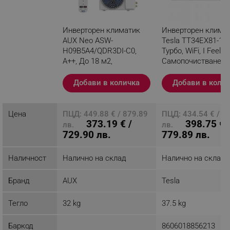
Инверторен климатик
Инверторен клима
AUX Neo ASW-
Tesla TT34EX81-12
H09B5A4/QDR3DI-C0,
Турбо, WiFi, I Feel,
A++, До 18 м2,
Самопочистване, 
Възможност за Wi-Fi,
се филтър, Бял
Самопочистване,
Добави в количка
Добави в коли
"Витамин C" филтър,
Филтър с активен
въглен, Бял
Цена
ПЦД: 449.88 € / 879.89
ПЦД: 434.54 € / 8
373.19 € /
398.75 € 
Разглеждате този
лв.
лв.
729.90 лв.
779.89 лв.
продукт
Наличност
Налично на склад
Налично на склад
Бранд
AUX
Tesla
Тегло
32 kg
37.5 kg
Баркод
8606018856213