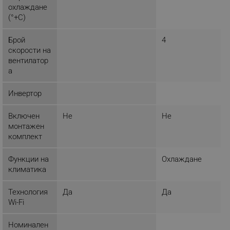
охлаждане
ЕФЕКТИВНОСТ
(°+C)
ТАРГЕТИРАНЕ
Брой
4
скорости на
ФУНКЦИОНАЛНОСТ
вентилатор
а
НЕКЛАСИФИЦИРАНИ
Самопочистване
Инвертор
Включен
Не
Не
Строго необходимо
Ефективност
монтажен
Таргетиране
Функционалност
комплект
Некласифицирани
Функции на
Охлаждане
климатика
Строго необходимите бисквитки позволяват
основната функционалност на уебсайта, като
потребителско влизане и управление на
Технология
Да
Да
акаунта. Уебсайтът не може да се използва
Wi-Fi
правилно без строго необходими бисквитки.
Provider /
Име
Номинален
Домейн