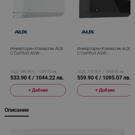
Инверторен Климатик AUX
Инверторен Климатик AUX
C Comfort ASW-
C Comfort ASW-
H09B7A4/CAR3DI-D0, 9000
H09B7A4/CBR3DI-C3, 9000
BTU, 21 М2, А+++, Wi-Fi, R-
BTU, 21 М2, А+++, Wi-Fi, R-
32, Бял
32, Черен
ПЦД: 684.90 € / 1339.55 лв.
ПЦД: 719.90 € / 1408.00 лв.
533.90 € / 1044.22 лв.
559.90 € / 1095.07 лв.
+ Добави
+ Добави
Описание