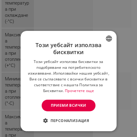
температур
а при
охлаждане
(-°C)
Максималн
30
а
Този уебсайт използва
температур
бисквитки
а при
BULGARIAN
отопление
Режим "сън"
Този уебсайт използва бисквитки за
ROMANIAN
(+°C)
подобряване на потребителското
изживяване. Използвайки нашия уебсайт,
Минимална
-20
Вие се съгласявате с всички бисквитки в
съответствие с нашата Политика за
температур
Бисквитки.
Прочетете още
а при
отопление
(°-C)
ПРИЕМИ ВСИЧКИ
Максималн
53
ПЕРСОНАЛИЗАЦИЯ
а
температур
СТРОГО НЕОБХОДИМО
а при