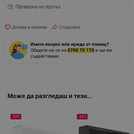
Проверка на пратка
favorite_border
Споделяне
Имате въпрос или нужда от помощ?
Обадете ни се на
0700 70 170
и ще ви
съдействаме.
Може да разгледаш и тези...
-22%
-22%