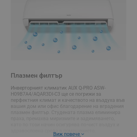
Плазмен филтър
Инверторният климатик AUX Q-PRO ASW-
H09B7A4/AQAR3DI-C3 ще се погрижи за
перфектния климат и качеството на въздуха във
вашия дом или офис благодарение на вградения
плазмен филтър. Студената плазма елиминира
праха, премахва миризмите и задимяването,
като по този начин осигурява по-чист въздух и
здравословна среда в помещението.
Виж повече