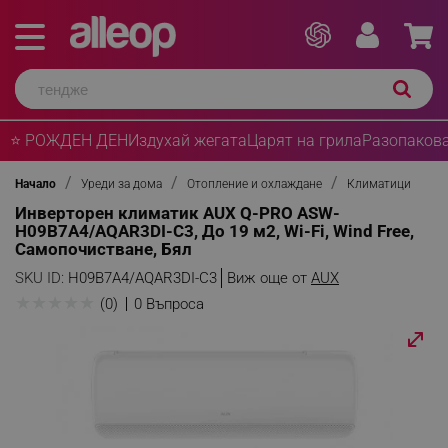
⭐ РОЖДЕН ДЕН
Издухай жегата
Царят на грила
Разопакова
Начало
Уреди за дома
Отопление и охлаждане
Климатици
Инверторен климатик AUX Q-PRO ASW-
H09B7A4/AQAR3DI-C3, До 19 м2, Wi-Fi, Wind Free,
Самопочистване, Бял
SKU ID:
H09B7A4/AQAR3DI-C3
Виж още от
AUX
★
★
★
★
★
(0)
0 Въпроса