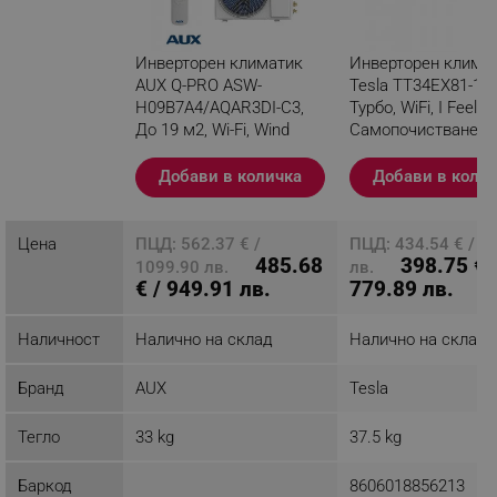
За по-голямо удобство климатиците от серия J-
Smart на AUX могат да бъдат управлявани от
разстояние с помощта на включения в
Инверторен климатик
Инверторен клима
комплекта Wi-Fi контролер. Необходимо е
AUX Q-PRO ASW-
Tesla TT34EX81-12
единствено да следвата инструкциите, за да го
H09B7A4/AQAR3DI-C3,
Турбо, WiFi, I Feel,
активирате и ползвате от смартфона си.
До 19 м2, Wi-Fi, Wind
Самопочистване, 
Free, Самопочистване,
се филтър, Бял
Бял
Добави в количка
Добави в коли
Разглеждате този
продукт
Цена
ПЦД: 562.37 € /
ПЦД: 434.54 € / 8
485.68
398.75 € 
1099.90 лв.
лв.
€ / 949.91 лв.
779.89 лв.
Наличност
Налично на склад
Налично на склад
Бранд
AUX
Tesla
Тегло
33 kg
37.5 kg
4D въздушен поток
Баркод
8606018856213