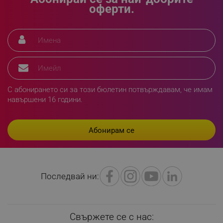
Ниво на шум на охлаждане и отопление:
оферти.
- Високо: 52 dB
Общи характеристики:
PHPSESSID
PHP.net
www.alleop.bg
- Подходящ за помещения до: 19 кв. м
- Хладилен агент: R-32
С абонирането си за този бюлетин потвърждавам, че имам
навършени 16 години.
Последвай ни:
Свържете се с нас: