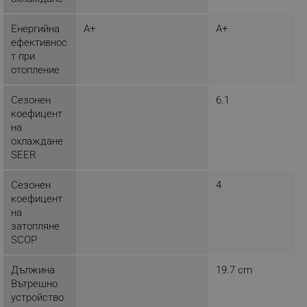
Енергийна
A+
A+
ефективнос
Самодиагностика
т при
_sgf_tracking
.alleop.bg
отопление
Сезонен
6.1
коефицент
на
охлаждане
SEER
_sgf_delayed_actions,
.alleop.bg
Сезонен
4
коефицент
на
_sgf_delayed_campaigns
.alleop.bg
затопляне
SCOP
Дължина
19.7 cm
Вътрешно
_sgf_npq
.alleop.bg
устройство