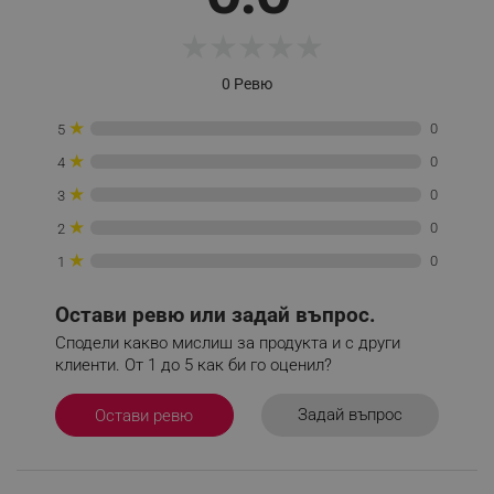
rlv_endpoint
.alleop.bg
★
★
★
★
★
rlv_hashes
.alleop.bg
0 Ревю
rlv_first_session
.alleop.bg
rlv_rid
.alleop.bg
★
0
5
rlv_rpid
.alleop.bg
★
0
4
rlv_rpos
.alleop.bg
★
0
3
rlv_bid
.alleop.bg
★
0
2
rlv_odid
.alleop.bg
★
0
1
_twoAttr
.alleop.bg
Остави ревю или задай въпрос.
__cf_bm
Cloudflare Inc.
.pazaruvaj.com
Сподели какво мислиш за продукта и с други
клиенти. От 1 до 5 как би го оценил?
Двустранен монтаж
Задай въпрос
Остави ревю