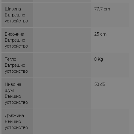
Ширина
77.7 cm
4D въздушен поток
Вътрешно
устройство
_sgf_clicked_banners
.alleop.bg
Височина
25 cm
Вътрешно
устройство
_sgf_rq
.alleop.bg
Тегло
8 Kg
Вътрешно
устройство
Ниво на
50 dB
шум
segmentifyExtension
.alleop.bg
Външно
устройство
Дължина
sgfUserUpdateData
.alleop.bg
Външно
устройство
Комфортна струя