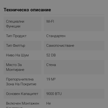
Техническо описание
Специални
Wi-FI
Функции
Тип Продукт
Стандартен
Тип Филтър
Самопочистване
Ниво На Шум
52 DB
Място За
Стена
Монтиране
Самопочистване
Препоръчителна
19 М²
Климатиците AUX J-Smart разполагат с функция
Зона На Покритие
за самопочистване. Чрез нея климатикът ще
генерира огромна температурна разлика за
Основен Капацитет
9000 BTU
кратко време – първо работи в режим на
охлаждане и така кондензираната вода
Включен Монтажен
Не
отстранява натрупаните прах и бактерии, след