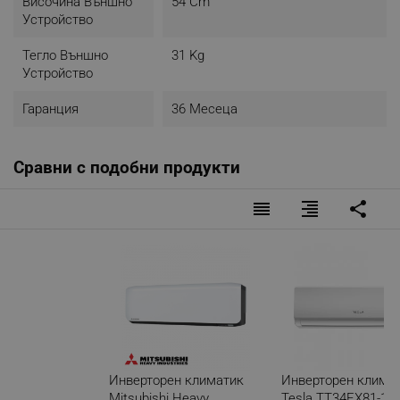
Височина Външно
54 Cm
Устройство
Тегло Външно
31 Kg
Устройство
Гаранция
36 Месеца
Сравни с подобни продукти
reorder
format_align_right
share
Инверторен климатик
Инверторен клима
Mitsubishi Heavy
Tesla TT34EX81-12