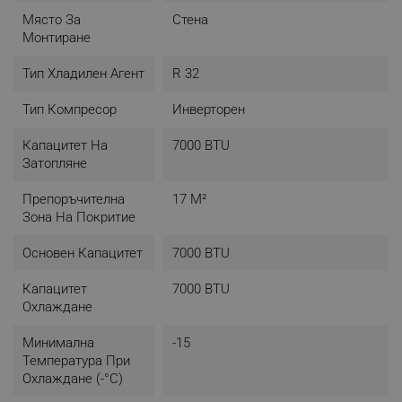
- Тръбни връзки - течна / газообразна фаза: 6.35 / 9.52
mm (1/4" / 3/8")
Място За
Стена
- Ниво на шум на охлаждане (Високо/Ном./Ниско/
Монтиране
Безшумно): - / 45 / - / - dB
- Ниво на шум на отопление (Високо/Ном./Ниско/
Тип Хладилен Агент
R 32
Безшумно): - / 45 / - / - dB
Тип Компресор
Инверторен
Капацитет На
7000 BTU
Затопляне
Препоръчителна
17 М²
Зона На Покритие
Основен Капацитет
7000 BTU
Капацитет
7000 BTU
Охлаждане
Минимална
-15
Температура При
Охлаждане (-°C)