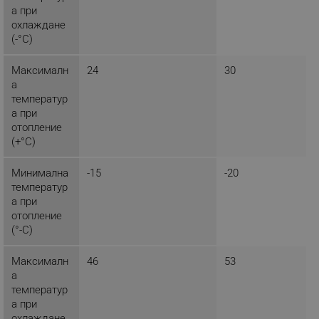
_nzm_nosubscribe_92166-7699
.alleop.bg
а при
охлаждане
_nzm_idnl_92166-7699
.alleop.bg
(-°C)
_nzm_noid_92166-7699
.alleop.bg
_nzm_id_92166-7699
.alleop.bg
Максималн
24
30
а
_sgf_user_id
.alleop.bg
температур
а при
отопление
(+°C)
_sgf_session_id
.alleop.bg
Минимална
-15
-20
температур
а при
_sgf_push_permission_asked
.alleop.bg
отопление
(°-C)
Google Privacy Policy
Максималн
46
53
а
_sgf_test_mode
.alleop.bg
температур
а при
охлаждане