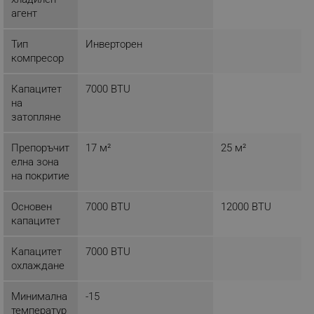
агент
ТАРГЕТИРАНЕ
ФУНКЦИОНАЛНОСТ
Тип
Инверторен
компресор
НЕКЛАСИФИЦИРАНИ
Капацитет
7000 BTU
на
затопляне
Строго необходимо
Ефективност
Препоръчит
17 м²
25 м²
Таргетиране
Функционалност
елна зона
Некласифицирани
на покритие
Строго необходимите бисквитки позволяват
Основен
7000 BTU
12000 BTU
основната функционалност на уебсайта, като
капацитет
потребителско влизане и управление на
акаунта. Уебсайтът не може да се използва
правилно без строго необходими бисквитки.
Капацитет
7000 BTU
охлаждане
Provider /
Име
Домейн
Минимална
-15
click_code_ps
.alleop.bg
температур