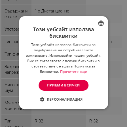
Съдържани
1 x Дистанционно
е пакет
Този уебсайт използва
Употреба
Домашна
Домашна
бисквитки
BULGARIAN
Тип продукт
Стандартен
Стандартен
Този уебсайт използва бисквитки за
ROMANIAN
подобряване на потребителското
Тип филтър
Антиалергенен
изживяване. Използвайки нашия уебсайт,
Вие се съгласявате с всички бисквитки в
съответствие с нашата Политика за
Захранващо
240 V
Бисквитки.
Прочетете още
напрежение
Ниво на
36 dB
40 dB
ПРИЕМИ ВСИЧКИ
шум
ПЕРСОНАЛИЗАЦИЯ
Място за
Стена
Стена
монтиране
СТРОГО НЕОБХОДИМО
Тип
R 32
R 32
ЕФЕКТИВНОСТ
хладилен