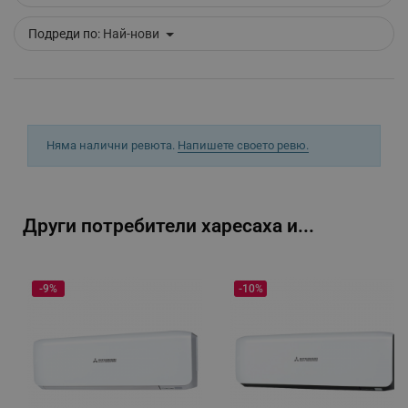
Подреди по:
Най-нови
LaVisitorNew
Quality Unit LLC
Няма налични ревюта.
Напишете своето ревю.
www.alleop.bg
Други потребители харесаха и...
-9%
-10%
promo_alleop_session
promo.alleop.bg
Provider /
Валиден
Име