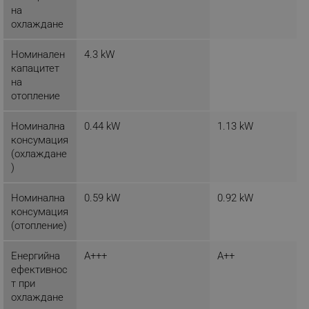
на
_sgf_clicked_banners
.alleop.bg
охлаждане
Номинален
4.3 kW
капацитет
_sgf_rq
.alleop.bg
на
отопление
Номинална
0.44 kW
1.13 kW
консумация
(охлаждане
)
segmentifyExtension
.alleop.bg
Номинална
0.59 kW
0.92 kW
консумация
(отопление)
sgfUserUpdateData
.alleop.bg
Енергийна
A+++
A++
ефективнос
т при
охлаждане