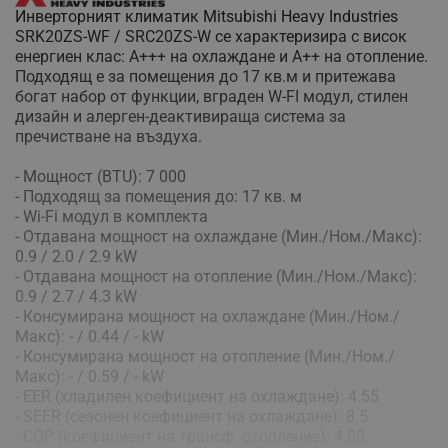
Инверторният климатик Mitsubishi Heavy Industries
SRK20ZS-WF / SRC20ZS-W се характеризира с висок
енергиен клас: А+++ на охлаждане и А++ на отопление.
Подходящ е за помещения до 17 кв.м и притежава
богат набор от функции, вграден W-FI модул, стилен
дизайн и алерген-деактивираща система за
пречистване на въздуха.
- Мощност (BTU): 7 000
- Подходящ за помещения до: 17 кв. м
- Wi-Fi модул в комплекта
- Отдавана мощност на охлаждане (Мин./Ном./Макс):
0.9 / 2.0 / 2.9 kW
- Отдавана мощност на отопление (Мин./Ном./Макс):
0.9 / 2.7 / 4.3 kW
- Консумирана мощност на охлаждане (Мин./Ном./
Макс): - / 0.44 / - kW
- Консумирана мощност на отопление (Мин./Ном./
Макс): - / 0.59 / - kW
- EER (хладилен коефициент на охлаждане): 4.55
- SEER (сезонен коефициент на охлаждане): 8.5
- COP (коефициент на трансф. отопление): 4.58