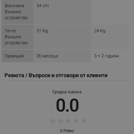
Височина
54 cm
Външно
устройство
CookieScriptConsent
CookieScript
Тегло
31 Kg
24 Kg
.alleop.bg
Външно
устройство
Гаранция
36 месеца
3 + 2 години
Ревюта / Въпроси и отговори от клиенти
Средна оценка
XSRF-TOKEN
promo.alleop.bg
0.0
★
★
★
★
★
0 Ревю