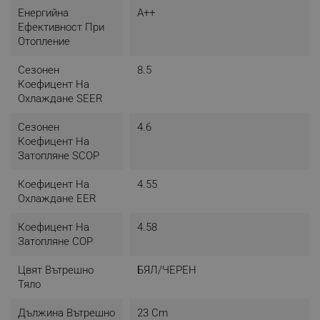
Енергийна
A++
Ефективност При
Отопление
Сезонен
8.5
Коефицент На
Охлаждане SEER
Сезонен
4.6
Коефицент На
Затопляне SCOP
Коефицент На
4.55
Охлаждане EER
Коефицент На
4.58
Затопляне COP
Цвят Вътрешно
БЯЛ/ЧЕРЕН
Тяло
Дължина Вътрешно
23 Cm