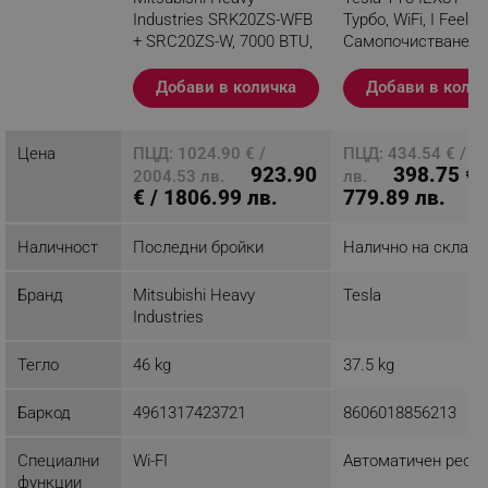
Industries SRK20ZS-WFB
Турбо, WiFi, I Feel,
+ SRC20ZS-W, 7000 BTU,
Самопочистване, 
17 м2, A+++, Wi-Fi, R-32,
се филтър, Бял
Антиалерген система,
Добави в количка
Добави в коли
Бял/черен
Разглеждате този
Цена
продукт
ПЦД: 1024.90 € /
ПЦД: 434.54 € / 8
923.90
398.75 € 
2004.53 лв.
лв.
€ / 1806.99 лв.
779.89 лв.
Наличност
Последни бройки
Налично на склад
Бранд
Mitsubishi Heavy
Tesla
Industries
Тегло
46 kg
37.5 kg
Баркод
4961317423721
8606018856213
Специални
Wi-FI
Автоматичен реста
функции