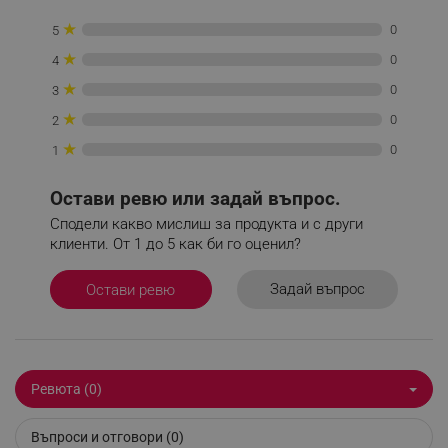
PHPSESSID
PHP.net
★
0
5
www.alleop.bg
★
0
4
★
0
3
★
0
2
★
0
1
Остави ревю или задай въпрос.
Сподели какво мислиш за продукта и с други
клиенти. От 1 до 5 как би го оценил?
Задай въпрос
Остави ревю
Ревюта (0)
_GRECAPTCHA
Google LLC
Въпроси и отговори (0)
www.google.com