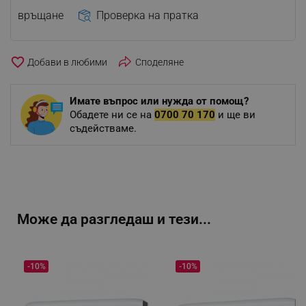
връщане
Проверка на пратка
favorite_border
Споделяне
Имате въпрос или нужда от помощ?
Обадете ни се на
0700 70 170
и ще ви
съдействаме.
Може да разгледаш и тези...
-10%
-10%