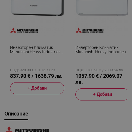
Инверторен Климатик
Инверторен Климатик
Mitsubishi Heavy Industries
Mitsubishi Heavy Industries
SRK20ZS-WB/SRC20ZS-W,
SRK35ZS-WF + SRC35ZS-W,
7000 BTU, 17 М2, А+++/А++,
12000 BTU, 25 М2, А++, Wi-
Антиалерген Система, R-32,
Fi, R-32, Антиалерген
Бял/Черен
Система, Бял
ПЦД: 928.90 € / 1816.77 лв.
ПЦД: 1180.90 € / 2309.64 лв.
837.90 € / 1638.79 лв.
1057.90 € / 2069.07
лв.
+ Добави
+ Добави
Описание