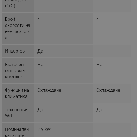
(°+C)
_sgf_tracking
.alleop.bg
Брой
4
4
скорости на
вентилатор
а
Инвертор
Да
_sgf_delayed_actions,
.alleop.bg
Включен
Не
Не
монтажен
комплект
_sgf_delayed_campaigns
.alleop.bg
Функции на
Охлаждане
Охлаждане
климатика
Технология
Да
Да
Wi-Fi
_sgf_npq
.alleop.bg
Номинален
2.9 kW
капацитет