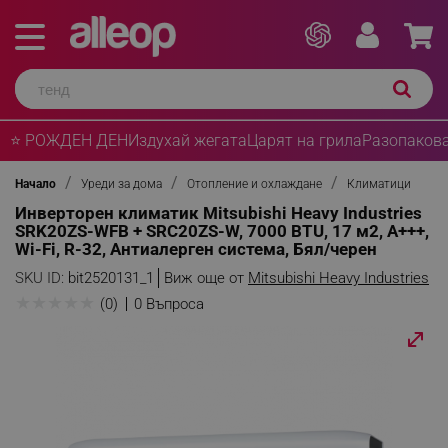
⭐ РОЖДЕН ДЕН
Издухай жегата
Царят на грила
Разопакова
Начало
Уреди за дома
Отопление и охлаждане
Климатици
Инверторен климатик Mitsubishi Heavy Industries
SRK20ZS-WFB + SRC20ZS-W, 7000 BTU, 17 м2, A+++,
Wi-Fi, R-32, Антиалерген система, Бял/черен
SKU ID:
bit2520131_1
Виж още от
Mitsubishi Heavy Industries
★
★
★
★
★
(0)
0 Въпроса