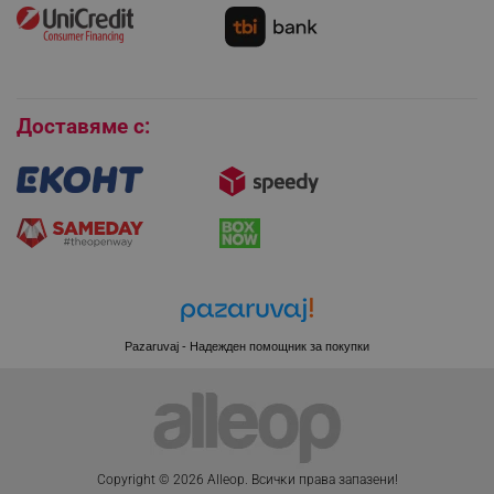
Как да се абонирам за имейл бюлетина?
Условия за връщане
Покупки на изплащане
Бисквитки
_sgf_session_id
.alleop.bg
Доставяме с:
_sgf_push_permission_asked
.alleop.bg
Google Privacy Policy
_sgf_test_mode
.alleop.bg
Pazaruvaj - Надежден помощник за покупки
_sgf_tracking
.alleop.bg
Copyright © 2026 Alleop. Bcичĸи пpaвa зaпaзeни!