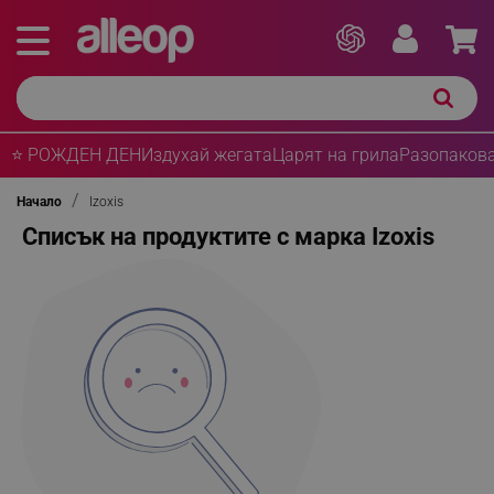
⭐ РОЖДЕН ДЕН
Издухай жегата
Царят на грила
Разопакова
Начало
Izoxis
Списък на продуктите с марка Izoxis