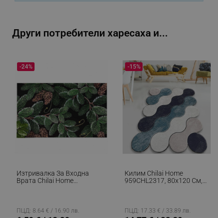
_sgf_npq
.alleop.bg
Други потребители харесаха и...
-24%
-15%
_sgf_clicked_banners
.alleop.bg
_sgf_rq
.alleop.bg
Изтривалка За Входна
Килим Chilai Home
Врата Chilai Home
959CHL2317, 80х120 См,
877CHL1148, 40x60 См,
Полиестер, 10 Мм,
segmentifyExtension
.alleop.bg
PVC, Зелен
Многоцветен
ПЦД: 8.64 € / 16.90 лв.
ПЦД: 17.33 € / 33.89 лв.