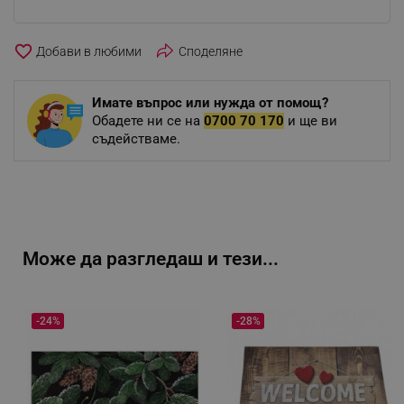
favorite_border
Споделяне
Имате въпрос или нужда от помощ?
Обадете ни се на
0700 70 170
и ще ви
съдействаме.
Може да разгледаш и тези...
-24%
-28%