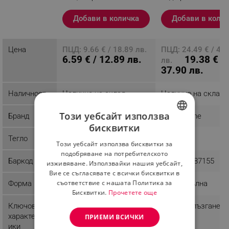
Разглеждате този
Добави в количка
Добави в коли
продукт
Цена
ПЦД: 9.66 € / 18.89 лв.
ПЦД: 24.49 € / 47
6.59 € / 12.89 лв.
19.38 € /
лв.
37.90 лв.
Наличност
Налично на склад
Налично на склад
Този уебсайт използва
Бранд
Chilai Home
Chilai Home
бисквитки
BULGARIAN
Тегло
0.22 kg
1.12 kg
Този уебсайт използва бисквитки за
ROMANIAN
подобряване на потребителското
Баркод
8682870508484
8681875387155
изживяване. Използвайки нашия уебсайт,
Вие се съгласявате с всички бисквитки в
съответствие с нашата Политика за
Форма
Правоъгълна
Правоъгълна
Бисквитки.
Прочетете още
Ключови
Неплъзгащ
Против хлъзгане
характерист
ПРИЕМИ ВСИЧКИ
ики