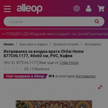
⭐ РОЖДЕН ДЕН
Издухай жегата
Царят на грила
Разопакова
Начало
Дом, баня и градина
Домашни потреби
Изтривалки
Изтривалка за входна врата Chilai Home
877CHL1177, 40x60 см, PVC, Кафяв
SKU ID:
877CHL1177
Виж още от
Chilai Home
★
★
★
★
★
(0)
0 Въпроса
Най-продаван в Alleop
№4
в категория
Изтривалки