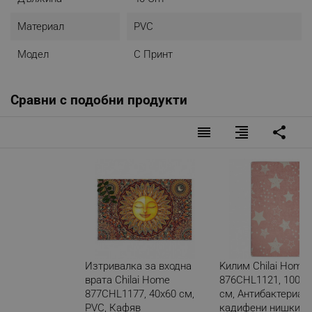
Материал
PVC
Модел
С Принт
Сравни с подобни продукти
reorder
format_align_right
share
Изтривалка за входна
Kилим Chilai Home
врата Chilai Home
876CHL1121, 100x1
877CHL1177, 40x60 см,
см, Aнтибактериал
PVC, Кафяв
кадифени нишки, Р