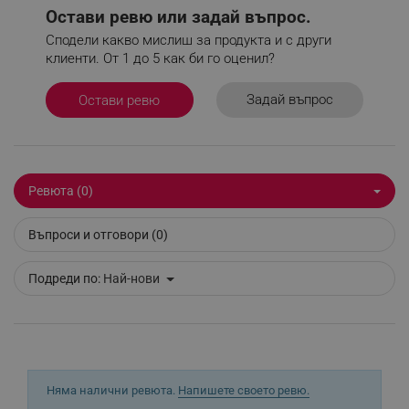
Google Privacy Policy
Остави ревю или задай въпрос.
Сподели какво мислиш за продукта и с други
клиенти. От 1 до 5 как би го оценил?
_sgf_test_mode
.alleop.bg
Задай въпрос
Остави ревю
_sgf_tracking
.alleop.bg
Ревюта (0)
Въпроси и отговори (0)
Подреди по:
Най-нови
_sgf_delayed_actions,
.alleop.bg
_sgf_delayed_campaigns
.alleop.bg
Няма налични ревюта.
Напишете своето ревю.