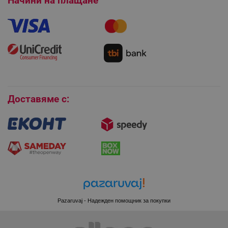
Начини на плащане
Как да направя поръчка?
Гаранция и сервиз
Как да използвам промокод?
Монтаж на климатици
Как да се абонирам за имейл бюлетина?
LaVisitorId_YWxsZW9wLmxhZGVzay5jb20v
.alleop.bg
Условия за връщане
LaSID
Quality Unit LLC
Покупки на изплащане
www.alleop.bg
Бисквитки
Доставяме с:
PHPSESSID
PHP.net
editor.alleop.bg
Pazaruvaj - Надежден помощник за покупки