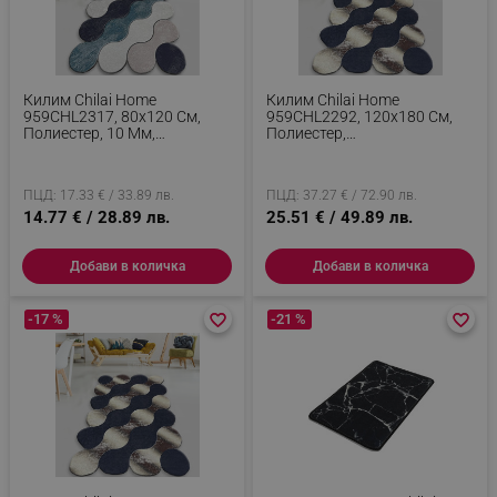
Килим Chilai Home
Килим Chilai Home
959CHL2317, 80х120 См,
959CHL2292, 120х180 См,
Полиестер, 10 Мм,
Полиестер,
Многоцветен
Антибактериален, 10 Мм,
Син/бежов
ПЦД: 17.33 € / 33.89 лв.
ПЦД: 37.27 € / 72.90 лв.
14.77 € / 28.89 лв.
25.51 € / 49.89 лв.
Добави в количка
Добави в количка
-17 %
favorite_border
favorite_border
-21 %
favorite_border
favorite_border