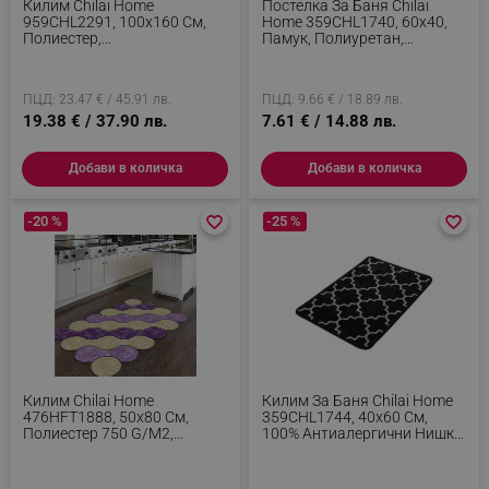
Килим Chilai Home
Постелка За Баня Chilai
959CHL2291, 100х160 См,
Home 359CHL1740, 60x40,
Полиестер,
Памук, Полиуретан,
Антибактериален, 10 Мм,
Неплъзгаща Се, Черен
Син/бежов
ПЦД: 23.47 € / 45.91 лв.
ПЦД: 9.66 € / 18.89 лв.
19.38 € / 37.90 лв.
7.61 € / 14.88 лв.
Добави в количка
Добави в количка
-20 %
favorite_border
favorite_border
-25 %
favorite_border
favorite_border
Килим Chilai Home
Килим За Баня Chilai Home
476HFT1888, 50x80 См,
359CHL1744, 40х60 См,
Полиестер 750 G/m2,
100% Антиалергични Нишки
Многоцветен
От Полиамид, Черен