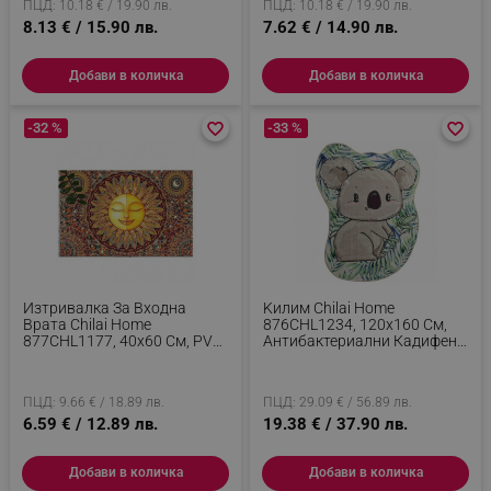
ПЦД: 10.18 € / 19.90 лв.
ПЦД: 10.18 € / 19.90 лв.
8.13 € / 15.90 лв.
7.62 € / 14.90 лв.
Добави в количка
Добави в количка
-32 %
favorite_border
favorite_border
-33 %
favorite_border
favorite_border
Изтривалка За Входна
Kилим Chilai Home
Врата Chilai Home
876CHL1234, 120x160 См,
877CHL1177, 40x60 См, PVC,
Aнтибактериални Кадифени
Кафяв
Нишки, Сив/Зелен
ПЦД: 9.66 € / 18.89 лв.
ПЦД: 29.09 € / 56.89 лв.
6.59 € / 12.89 лв.
19.38 € / 37.90 лв.
Добави в количка
Добави в количка