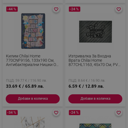
-44 %
favorite_border
favorite_border
-24 %
favorite_border
favorite_border
Kилим Chilai Home
Изтривалка За Входна
770CNF9156, 133x190 См,
Врата Chilai Home
Aнтибактериални Нишки От
877CHL1163, 45x70 См, PVC,
Полиамид, Сив
Сив/Черен
ПЦД: 59.77 € / 116.90 лв.
ПЦД: 8.64 € / 16.90 лв.
33.69 € / 65.89 лв.
6.59 € / 12.89 лв.
Добави в количка
Добави в количка
-34 %
favorite_border
favorite_border
-24 %
favorite_border
favorite_border