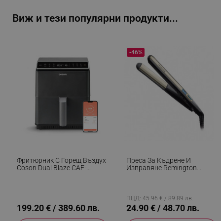
Google Privacy Policy
Виж и тези популярни продукти...
_sgf_test_mode
.alleop.bg
-46%
_sgf_tracking
.alleop.bg
_sgf_delayed_actions,
.alleop.bg
Фритюрник С Горещ Въздух
Преса За Къдрене И
Cosori Dual Blaze CAF-
Изправяне Remington
P681S, 1700 W, 6.4 Л, 12
S6500 Sleek And Curl,
Програми, 360 ThermoIQ,
Керамика, Загряване: 15
Двойни Нагреватели, Черен
Секунди, 150-230C,
Златист/черен
ПЦД: 45.96 € / 89.89 лв.
_sgf_delayed_campaigns
.alleop.bg
199.20 € / 389.60 лв.
24.90 € / 48.70 лв.