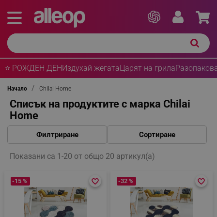
⭐ РОЖДЕН ДЕН
Издухай жегата
Царят на грила
Разопакова
Начало
Chilai Home
Списък на продуктите с марка Chilai
Home
Филтриране
Сортиране
Показани са 1-20 от общо 20 артикул(а)
-15 %
favorite_border
favorite_border
-32 %
favorite_border
favorite_border