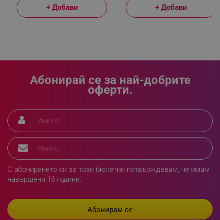
+ Добави
+ Добави
_sgf_npq
.alleop.bg
Абонирай се за най-добрите
_sgf_clicked_banners
.alleop.bg
оферти.
_sgf_rq
.alleop.bg
С абонирането си за този бюлетин потвърждавам, че имам
навършени 16 години.
segmentifyExtension
.alleop.bg