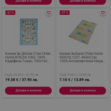
Добави в количка
Добави в количка
акаунта. Уебсайтът не може да се използва
правилно без строго необходими бисквитки.
-21 %
favorite_border
favorite_border
-27 %
favorite_border
favorite_border
Provider /
Име
Домейн
click_code_ps
.alleop.bg
_nzm_nosubscribe_92166-7699
.alleop.bg
_nzm_idnl_92166-7699
.alleop.bg
_nzm_noid_92166-7699
.alleop.bg
Килим За Детска Стая Chilai
Килим За Баня Chilai Home
_nzm_id_92166-7699
.alleop.bg
Home 876CHL1065, 100%
359CHL1237, 40х60 См,
Кадифена Тъкан, 100х160
100% Антиалергични Нишки
_sgf_user_id
.alleop.bg
См, Антибактериален,
От Полиамид, Многоцветен
Многоцветен
ПЦД: 24.49 € / 47.90 лв.
ПЦД: 9.66 € / 18.89 лв.
19.38 € / 37.90 лв.
7.10 € / 13.89 лв.
_sgf_session_id
.alleop.bg
Добави в количка
Добави в количка
_sgf_push_permission_asked
.alleop.bg