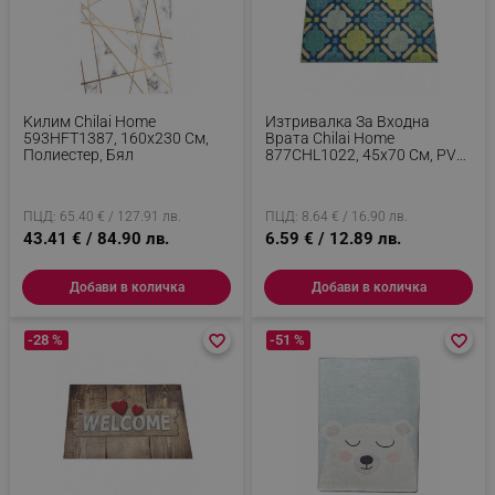
Kилим Chilai Home
Изтривалка За Входна
593HFT1387, 160x230 См,
Врата Chilai Home
Полиестер, Бял
877CHL1022, 45x70 См, PVC,
Зелен/Син
ПЦД: 65.40 € / 127.91 лв.
ПЦД: 8.64 € / 16.90 лв.
43.41 € / 84.90 лв.
6.59 € / 12.89 лв.
Добави в количка
Добави в количка
-28 %
favorite_border
favorite_border
-51 %
favorite_border
favorite_border