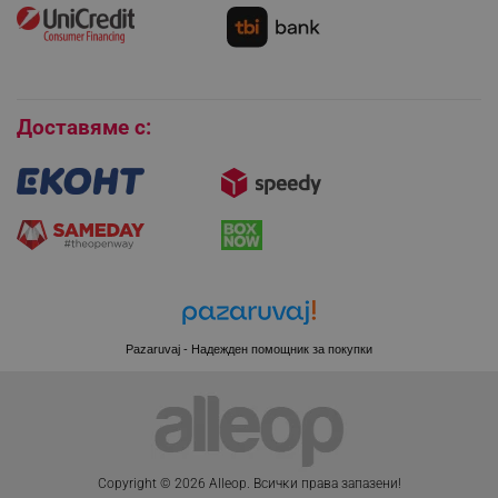
Как да се абонирам за имейл бюлетина?
Условия за връщане
Покупки на изплащане
Бисквитки
_sgf_session_id
.alleop.bg
Доставяме с:
_sgf_push_permission_asked
.alleop.bg
Google Privacy Policy
_sgf_test_mode
.alleop.bg
Pazaruvaj - Надежден помощник за покупки
_sgf_tracking
.alleop.bg
Copyright © 2026 Alleop. Bcичĸи пpaвa зaпaзeни!