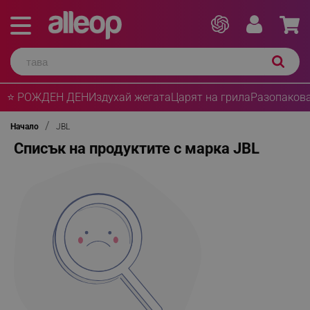
⭐ РОЖДЕН ДЕН
Издухай жегата
Царят на грила
Разопакова
Начало
JBL
Списък на продуктите с марка JBL