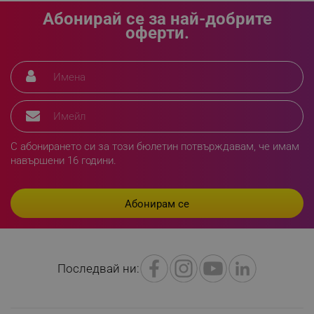
_sgf_delayed_actions,
.alleop.bg
Абонирай се за най-добрите
оферти.
_sgf_delayed_campaigns
.alleop.bg
С абонирането си за този бюлетин потвърждавам, че имам
_sgf_npq
.alleop.bg
навършени 16 години.
_sgf_clicked_banners
.alleop.bg
Последвай ни:
_sgf_rq
.alleop.bg