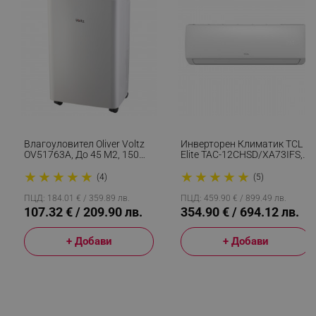
_sgf_session_id
.alleop.bg
_sgf_push_permission_asked
.alleop.bg
Google Privacy Policy
Влагоуловител Oliver Voltz
Инверторен Климатик TCL
OV51763A, До 45 М2, 150
Elite TAC-12CHSD/XA73IFS,
_sgf_test_mode
.alleop.bg
М3/ч, 1.8 Л, 12 Л/ден, LED
12000 BTU, A++/A+++, WiFi,
★
★
★
★
★
★
★
★
★
★
Дисплей, Таймер,
HEPA + Carbon Филтър,
(4)
(5)
Йонизатор, Бял
Самодиагностика, Бял
ПЦД: 184.01 € / 359.89 лв.
ПЦД: 459.90 € / 899.49 лв.
107.32 € / 209.90 лв.
354.90 € / 694.12 лв.
_sgf_tracking
.alleop.bg
+ Добави
+ Добави