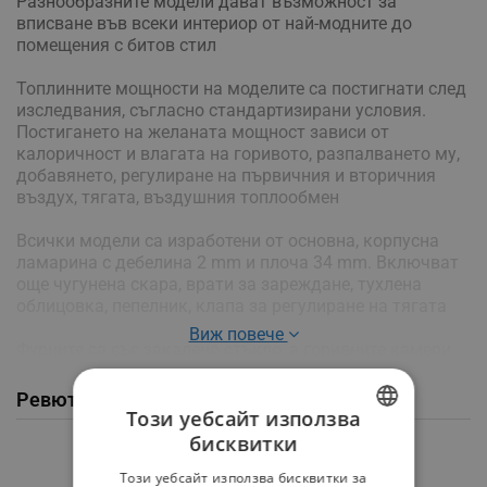
Разнообразните модели дават възможност за
вписване във всеки интериор от най-модните до
помещения с битов стил
Топлинните мощности на моделите са постигнати след
изследвания, съгласно стандартизирани условия.
Постигането на желаната мощност зависи от
калоричност и влагата на горивото, разпалването му,
добавянето, регулиране на първичния и вторичния
въздух, тягата, въздушния топлообмен
Всички модели са изработени от основна, корпусна
ламарина с дебелина 2 mm и плоча 34 mm. Включват
още чугунена скара, врати за зареждане, тухлена
облицовка, пепелник, клапа за регулиране на тягата
Виж повече
Фурните са със закалено стъкло, а горивните камери
са с термошокова стъклокерамика
Ревюта / Въпроси и отговори от клиенти
- Размери: ШхДхВ 66/47/75 см
Този уебсайт използва
- Без водна риза
бисквитки
BULGARIAN
- Мощност: 13 kW
Средна оценка
Този уебсайт използва бисквитки за
- Нето тегло: 97 Kg