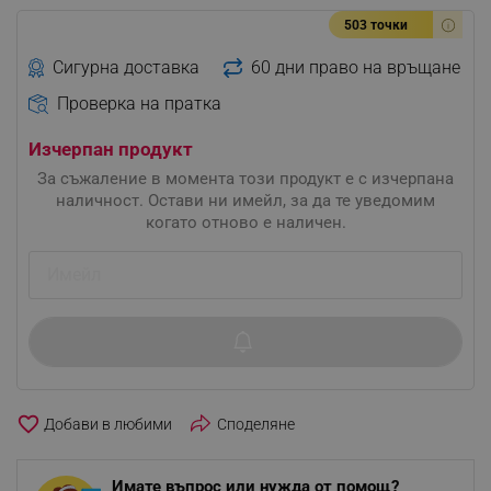
503 точки
Сигурна доставка
60 дни право на връщане
Проверка на пратка
Изчерпан продукт
За съжаление в момента този продукт е с изчерпана
наличност. Остави ни имейл, за да те уведомим
когато отново е наличен.
favorite_border
Споделяне
Имате въпрос или нужда от помощ?