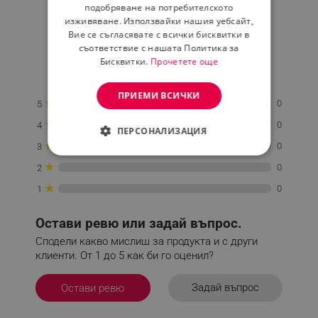
0.0
ROMANIAN
подобряване на потребителското
изживяване. Използвайки нашия уебсайт,
Вие се съгласявате с всички бисквитки в
★
★
★
★
★
съответствие с нашата Политика за
Бисквитки.
Прочетете още
0 Ревю
ПРИЕМИ ВСИЧКИ
★
0
5
★
0
4
ПЕРСОНАЛИЗАЦИЯ
★
0
3
СТРОГО НЕОБХОДИМО
★
0
2
★
ЕФЕКТИВНОСТ
0
1
ТАРГЕТИРАНЕ
Остави ревю или задай въпрос.
Сподели какво мислиш за продукта и с други
ФУНКЦИОНАЛНОСТ
клиенти. От 1 до 5 как би го оценил?
НЕКЛАСИФИЦИРАНИ
Задай въпрос
Остави ревю