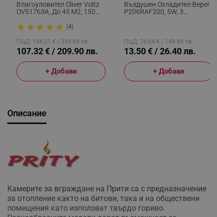
Влагоуловител Oliver Voltz
Въздушен Охладител Beper
OV51763A, До 45 М2, 150
P206RAF200, 5W, 3
М3/ч, 1.8 Л, 12 Л/ден, LED
Скорости, Автономия 8
★
★
★
★
★
Дисплей, Таймер,
Часа, 750 Мл, LED, USB, Бял
(4)
Йонизатор, Бял
ПЦД: 184.01 € / 359.89 лв.
ПЦД: 76.64 € / 149.89 лв.
107.32 € / 209.90 лв.
13.50 € / 26.40 лв.
+ Добави
+ Добави
Описание
Камерите за вграждане на Прити са с предназначение
за отопление както на битови, така и на обществени
помещения като използват твърдо гориво.