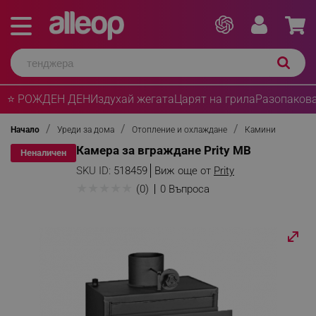
⭐ РОЖДЕН ДЕН
Издухай жегата
Царят на грила
Разопакова
Начало
Уреди за дома
Отопление и охлаждане
Камини
Камера за вграждане Prity MB
Неналичен
SKU ID:
518459
Виж още от
Prity
★
★
★
★
★
(0)
0 Въпроса