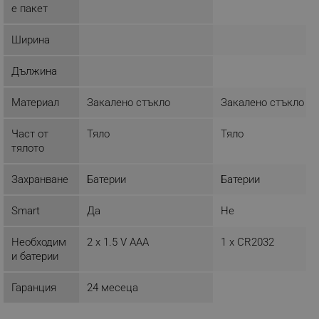
е пакет
Ширина
_sgf_session_id
.alleop.bg
Дължина
Материал
Закалено стъкло
Закалено стъкло
_sgf_push_permission_asked
.alleop.bg
Част от
Тяло
Тяло
Google Privacy Policy
тялото
Захранване
Батерии
Батерии
_sgf_test_mode
.alleop.bg
Smart
Да
Не
Необходим
2 x 1.5 V AAA
1 x CR2032
и батерии
_sgf_tracking
.alleop.bg
Гаранция
24 месеца