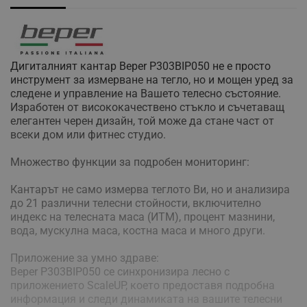
Дигиталният кантар Beper P303BIP050 не е просто
инструмент за измерване на тегло, но и мощен уред за
следене и управление на Вашето телесно състояние.
Изработен от висококачествено стъкло и съчетаващ
елегантен черен дизайн, той може да стане част от
всеки дом или фитнес студио.
Множество функции за подробен мониторинг:
Кантарът не само измерва теглото Ви, но и анализира
до 21 различни телесни стойности, включително
индекс на телесната маса (ИТМ), процент мазнини,
вода, мускулна маса, костна маса и много други.
Приложение за умно здраве:
Beper P303BIP050 се синхронизира лесно с
приложението ScaleUP, което предоставя подробна
информация и следи динамиката на вашите телесни