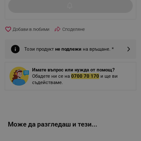
favorite_border
Споделяне
Този продукт
не подлежи
на връщане. *
Имате въпрос или нужда от помощ?
Обадете ни се на
0700 70 170
и ще ви
съдействаме.
Може да разгледаш и тези...