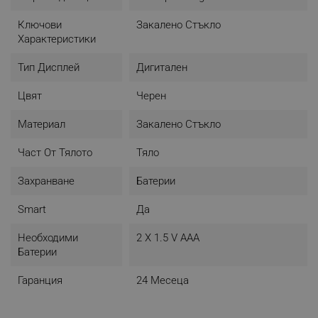
един интелигентен и ефективен начин.
Ключови
Закалено Стъкло
- Максимално тегло: До 180 кг
Характеристики
- Измерване на телесни стойности: 21
- Съвместимост с приложения: ScaleUP, Google Fitbit,
Тип Дисплей
Дигитален
Apple Health
- Материал: Стъкло
Цвят
Черен
- LCD дисплей
- Цвят: Черен
Материал
Закалено Стъкло
- Източник на захранване: 2 x ААА батерии
Част От Тялото
Тяло
Захранване
Батерии
Smart
Да
Необходими
2 X 1.5 V AAA
Батерии
Гаранция
24 Месеца