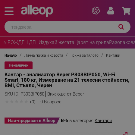
⭐ РОЖДЕН ДЕН
Издухай жегата
Царят на грила
Разопакова
Начало
Лична грижа и красота
Грижа за тялото
Кантари
Неналичен
Кантар - анализатор Beper P303BIP050, Wi-Fi
Smart, 180 кг, Измерване на 21 телесни стойности,
BMI, Стъкло, Черен
SKU ID:
P303BIP050
Виж още от
Beper
★
★
★
★
★
(0)
0 Въпроса
Най-продаван в Alleop
№6
в категория
Кантари