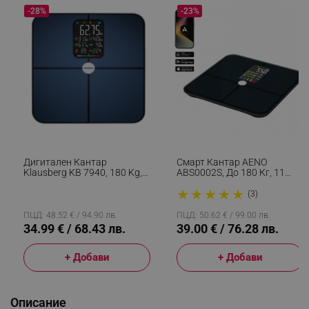
-28%
-23%
Дигитален Кантар
Смарт Кантар AENO
Klausberg KB 7940, 180 Kg,
ABS0002S, До 180 Кг, 11
BIA, LCD, Bluetooth, 12
Профила, 16 Показателя,
★
★
★
★
★
Показателя, Закалено
ИТМ, LED, Закалено ITO
(3)
Стъкло, Тъмносин
Стъкло, Черен
ПЦД: 48.52 € / 94.90 лв.
ПЦД: 50.62 € / 99.00 лв.
34.99 € / 68.43 лв.
39.00 € / 76.28 лв.
+ Добави
+ Добави
Описание