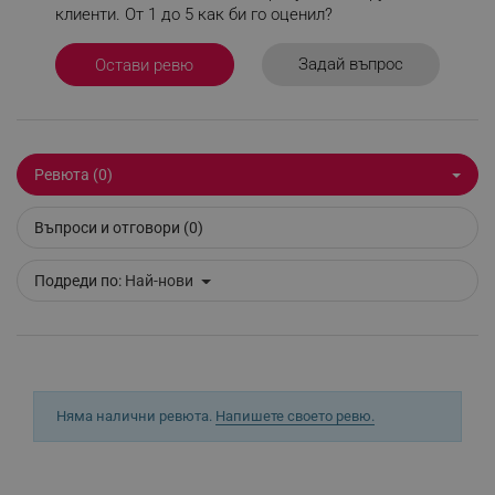
клиенти. От 1 до 5 как би го оценил?
Задай въпрос
Остави ревю
segmentifyExtension
.alleop.bg
Ревюта (0)
Въпроси и отговори (0)
sgfUserUpdateData
.alleop.bg
Подреди по:
Най-нови
rlv_h_fbp
.alleop.bg
Няма налични ревюта.
Напишете своето ревю.
rlv_
.alleop.bg
rlv_mode
.alleop.bg