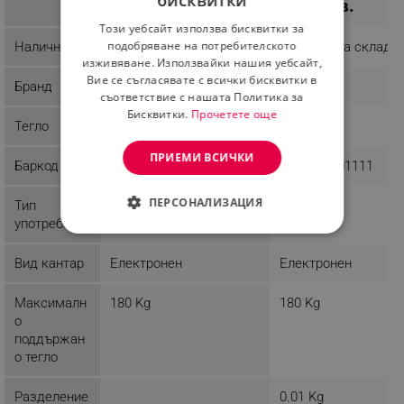
бисквитки
39.88 лв.
19.89 лв.
BULGARIAN
Този уебсайт използва бисквитки за
ROMANIAN
подобряване на потребителското
Наличност
Последни бройки
Налично на склад
изживяване. Използвайки нашия уебсайт,
Вие се съгласявате с всички бисквитки в
Бранд
Beper
Rosberg
съответствие с нашата Политика за
Бисквитки.
Прочетете още
Тегло
2.1 kg
1.35 kg
ПРИЕМИ ВСИЧКИ
Баркод
8056420222456
3800235301111
ПЕРСОНАЛИЗАЦИЯ
Тип
Домашна
Домашна
употреба
СТРОГО НЕОБХОДИМО
Вид кантар
Електронен
Електронен
ЕФЕКТИВНОСТ
Максималн
180 Kg
180 Kg
ТАРГЕТИРАНЕ
о
поддържан
ФУНКЦИОНАЛНОСТ
о тегло
НЕКЛАСИФИЦИРАНИ
Разделение
0.01 Kg