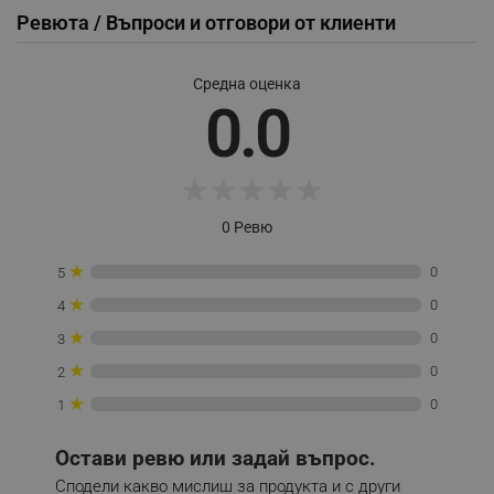
Ревюта / Въпроси и отговори от клиенти
_sgf_delayed_actions,
.alleop.bg
Средна оценка
0.0
_sgf_delayed_campaigns
.alleop.bg
★
★
★
★
★
0 Ревю
★
0
5
_sgf_npq
.alleop.bg
★
0
4
★
0
3
★
0
2
_sgf_clicked_banners
.alleop.bg
★
0
1
Остави ревю или задай въпрос.
_sgf_rq
.alleop.bg
Сподели какво мислиш за продукта и с други