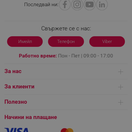
PHPSESSID
PHP.net
Последвай ни:
editor.alleop.bg
Свържете се с нас:
Имейл
Телефон
Viber
Работно време:
Пон - Пет | 09:00 - 17:00
За нас
Кои сме ние
За клиенти
Контакти
Доставка на поръчки
Сервизни центрове
Полезно
Начини на плащане
Общи условия на сайта
FAQ | Чести въпроси
Платформа за ОРС
Начини на плащане
CookieScriptConsent
CookieScript
Как да направя поръчка?
Гаранция и сервиз
.alleop.bg
Как да използвам промокод?