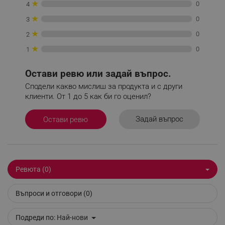
★
0
4
_sgf_tracking
.alleop.bg
★
0
3
★
0
2
★
0
1
Остави ревю или задай въпрос.
_sgf_delayed_actions,
.alleop.bg
Сподели какво мислиш за продукта и с други
клиенти. От 1 до 5 как би го оценил?
Задай въпрос
Остави ревю
_sgf_delayed_campaigns
.alleop.bg
Ревюта (0)
_sgf_npq
.alleop.bg
Въпроси и отговори (0)
Подреди по:
Най-нови