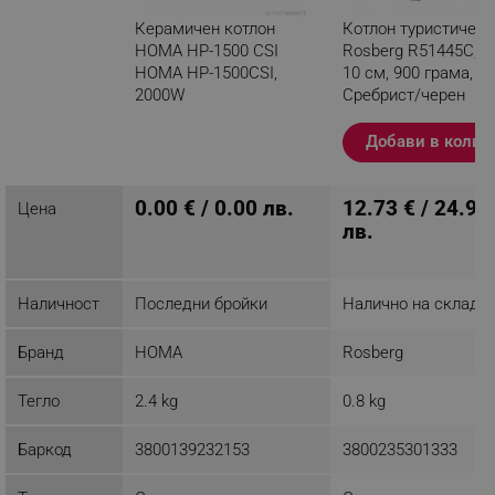
Керамичен котлон
Котлон туристическ
HOMA HP-1500 CSI
Rosberg R51445C, 5
HOMA HP-1500CSI,
10 см, 900 грама,
2000W
Сребрист/черен
Разглеждате този
Добави в колич
продукт
0.00 € / 0.00 лв.
12.73 € / 24.90
Цена
лв.
Наличност
Последни бройки
Налично на склад
Бранд
HOMA
Rosberg
Тегло
2.4 kg
0.8 kg
Баркод
3800139232153
3800235301333