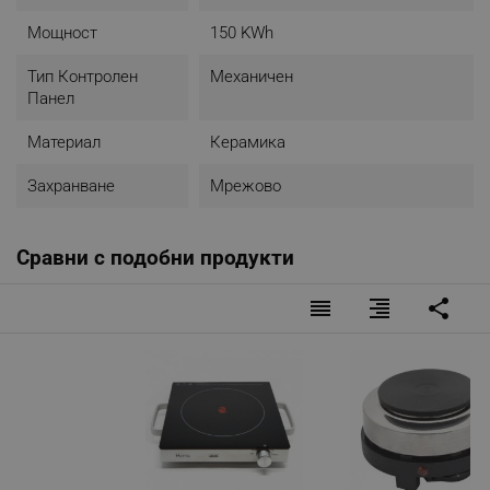
Мощност
150 KWh
Тип Контролен
Механичен
Панел
Материал
Керамика
Захранване
Мрежово
Сравни с подобни продукти
reorder
format_align_right
share