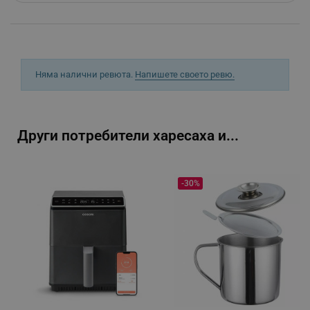
_sgf_clicked_banners
.alleop.bg
_sgf_rq
.alleop.bg
Няма налични ревюта.
Напишете своето ревю.
Други потребители харесаха и...
segmentifyExtension
.alleop.bg
-30%
sgfUserUpdateData
.alleop.bg