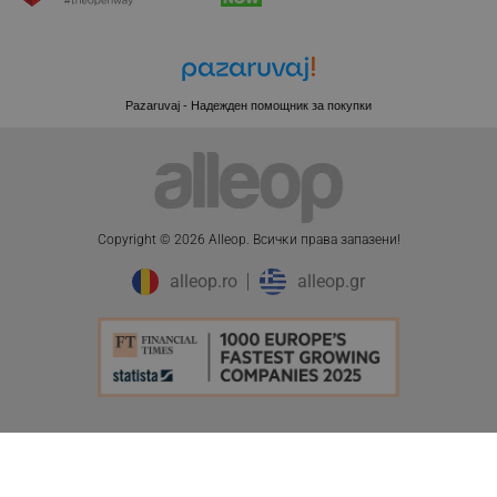
CookieScriptConsent
CookieScript
.alleop.bg
Pazaruvaj - Надежден помощник за покупки
Copyright © 2026 Alleop. Bcичĸи пpaвa зaпaзeни!
alleop.ro
alleop.gr
XSRF-TOKEN
promo.alleop.bg
PHPSESSID
PHP.net