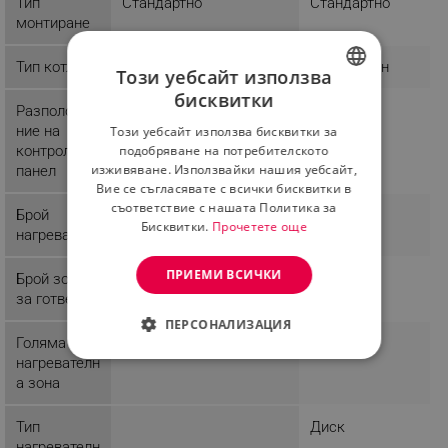
Тип
Стандартно
Стандартно
монтиране
Тип котлон
Витрокерамичен
Стандартен
Този уебсайт използва
бисквитки
BULGARIAN
Разположе
Предно
Предно
ние на
Този уебсайт използва бисквитки за
ROMANIAN
контролния
подобряване на потребителското
изживяване. Използвайки нашия уебсайт,
панел
Вие се съгласявате с всички бисквитки в
съответствие с нашата Политика за
Брой
1
Бисквитки.
Прочетете още
нагреватели
ПРИЕМИ ВСИЧКИ
Брой зони
1
за готвене
ПЕРСОНАЛИЗАЦИЯ
Голяма
1
нагревателн
СТРОГО НЕОБХОДИМО
а зона
ЕФЕКТИВНОСТ
Тип
Диск
ТАРГЕТИРАНЕ
нагревателн