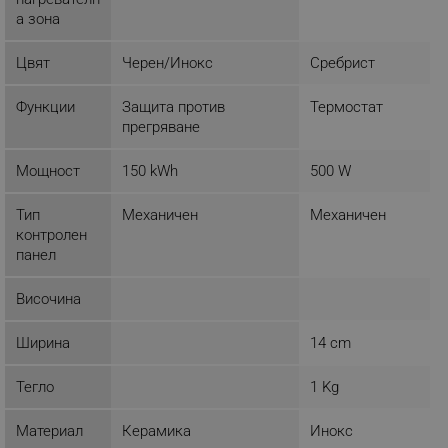
а зона
ФУНКЦИОНАЛНОСТ
Цвят
Черен/Инокс
Сребрист
НЕКЛАСИФИЦИРАНИ
Функции
Защита против
Термостат
прегряване
Строго необходимо
Ефективност
Мощност
150 kWh
500 W
Таргетиране
Функционалност
Тип
Механичен
Механичен
Некласифицирани
контролен
панел
Строго необходимите бисквитки позволяват
основната функционалност на уебсайта, като
потребителско влизане и управление на
Височина
акаунта. Уебсайтът не може да се използва
правилно без строго необходими бисквитки.
Ширина
14 cm
Provider /
Име
Домейн
Тегло
1 Kg
click_code_ps
.alleop.bg
_nzm_nosubscribe_92166-7699
.alleop.bg
Материал
Керамика
Инокс