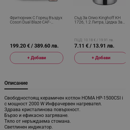
Фритюрник С Горещ Въздух
Съд За Олио Kinghoff KH
Cosori Dual Blaze CAF-
1726, 1.2 Литра, Цедка За
P681S, 1700 W, 6.4 Л, 12
Прецеждане, 12.5х11.5 См,
Програми, 360 ThermoIQ,
Инокс
Двойни Нагреватели, Черен
ПЦД: 10.18 € / 19.91 лв.
199.20 € / 389.60 лв.
7.11 € / 13.91 лв.
+ Добави
+ Добави
Описание
Свободностоящ керамичен котлон HOMA HP-1500CSI i
с мощност 2000 W Инфрачервен нагревател.
Здрава кристалинова повърхност.
Бързо и ефикасно загряване.
Тяло от неръждаема стомана.
Светлинен индикатор.