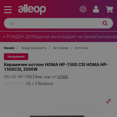
⭐ РОЖДЕН ДЕН
Издухай жегата
Царят на грила
Разопакова
Начало
Уреди за кухнята
За готвене
Котлони
Неналичен
Керамичен котлон HOMA HP-1500 CSI HOMA HP-
1500CSI, 2000W
SKU ID:
HP-1500
Виж още от
HOMA
★
★
★
★
★
(0)
0 Въпроса