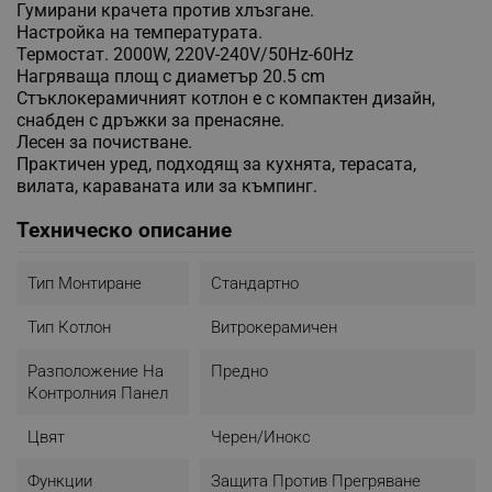
Гумирани крачета против хлъзгане.
Настройка на температурата.
Термостат. 2000W, 220V-240V/50Hz-60Hz
Нагряваща площ с диаметър 20.5 cm
Стъклокерамичният котлон е с компактен дизайн,
снабден с дръжки за пренасяне.
Лесен за почистване.
Практичен уред, подходящ за кухнята, терасата,
вилата, караваната или за къмпинг.
Техническо описание
Тип Монтиране
Стандартно
Тип Котлон
Витрокерамичен
Разположение На
Предно
Контролния Панел
Цвят
Черен/Инокс
Функции
Защита Против Прегряване