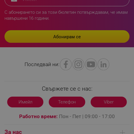
rlv_first_session
.alleop.bg
С абонирането си за този бюлетин потвърждавам, че имам
rlv_rid
.alleop.bg
навършени 16 години.
rlv_rpid
.alleop.bg
rlv_rpos
.alleop.bg
rlv_bid
.alleop.bg
rlv_odid
.alleop.bg
_twoAttr
.alleop.bg
Последвай ни:
__cf_bm
Cloudflare Inc.
.pazaruvaj.com
Свържете се с нас:
Имейл
Телефон
Viber
LaVisitorId_YWxsZW9wLmxhZGVzay5jb20v
.alleop.bg
Работно време:
Пон - Пет | 09:00 - 17:00
LaSID
Quality Unit LLC
www.alleop.bg
За нас