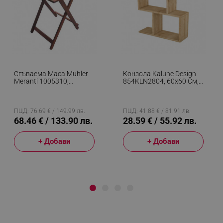
Сгъваема Маса Muhler
Конзола Kalune Design
Meranti 1005310,
854KLN2804, 60х60 См,
50х50х68 См, Дърво
3 Нива, Меламиново
Meranti/Shorea, Кафяв
Покритие, Кафяв
ПЦД: 76.69 € / 149.99 лв.
ПЦД: 41.88 € / 81.91 лв.
68.46 € / 133.90 лв.
28.59 € / 55.92 лв.
+ Добави
+ Добави