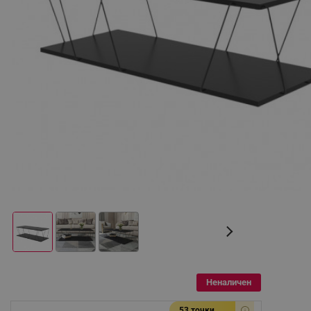
Неналичен
53 точки