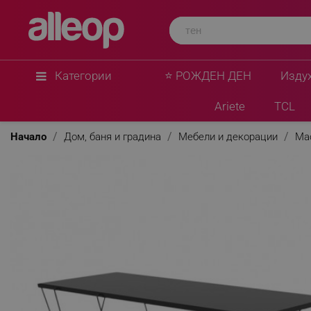
Категории
⭐ РОЖДЕН ДЕН
Изду
Ariete
TCL
Начало
Дом, баня и градина
Мебели и декорации
Ма