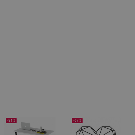
-31%
-67%