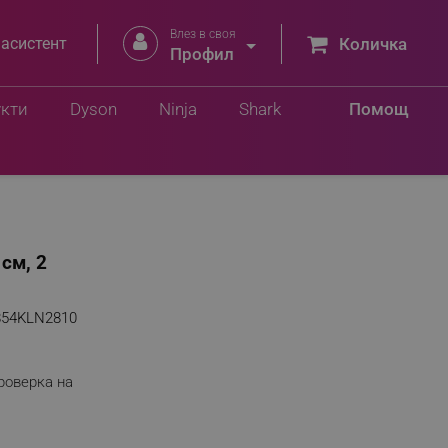
Влез в своя


 асистент
Количка
Профил
укти
Dyson
Ninja
Shark
Помощ
см, 2
854KLN2810
роверка на