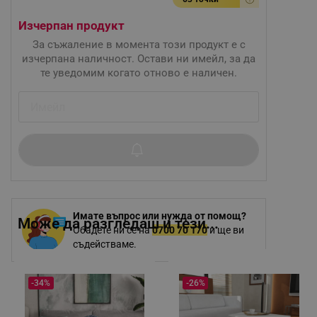
Изчерпан продукт
За съжаление в момента този продукт е с
изчерпана наличност. Остави ни имейл, за да
те уведомим когато отново е наличен.
Имате въпрос или нужда от помощ?
Може да разгледаш и тези...
Обадете ни се на
0700 70 170
и ще ви
съдействаме.
-34%
-26%