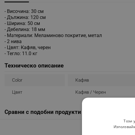
- Височина: 30 см
- Дължина: 120 см
- Ширина: 50 см
- Дебелина: 18 мм
- Материали: Меламиново покритие, метал
- 2 нива
- Цвят: Кафяв, черен
- Тегло: 11.0 кг
Техническо описание
Color
Кафяв
Цвят
Кафяв / Черен
Сравни с подобни продукти
Този 
Използвайк