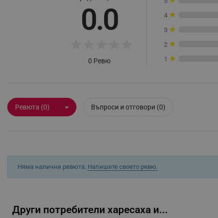
5
0.0
_sgf_rq
★
4
★
3
segmentifyExtension
★
★
★
★
★
★
2
★
1
sgfUserUpdateData
0 Ревю
rlv_h_fbp
rlv_
Ревюта (0)
Въпроси и отговори (0)
rlv_mode
rlv_p
rlv_g
rlv_s
Няма налични ревюта.
Напишете своето ревю.
rlv_iv
rlv_e_pt
rlv_e
Други потребители харесаха и...
rlv_h_profile