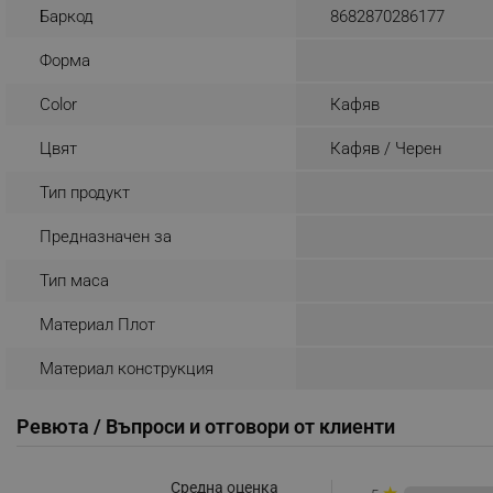
Баркод
8682870286177
_nzm_noid_92166-7699
Форма
_nzm_id_92166-7699
_sgf_user_id
Color
Кафяв
_sgf_session_id
Цвят
Кафяв / Черен
_sgf_push_permission_as
Тип продукт
_sgf_test_mode
Предназначен за
_sgf_tracking
Тип маса
Материал Плот
_sgf_delayed_actions,
Материал конструкция
_sgf_delayed_campaigns
Ревюта / Въпроси и отговори от клиенти
_sgf_npq
_sgf_clicked_banners
Средна оценка
★