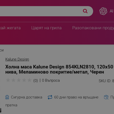
AI
хай жегата
Царят на грила
Разопаковани прод
си
Kalune Design
Холна маса Kalune Design 854KLN2810, 120х50 
нива, Меламиново покритие/метал, Черен
★
★
★
★
★
0 Въпроса
(0)
SKU ID:
Сигурна доставка
60 дни право на връщане
П
пратка