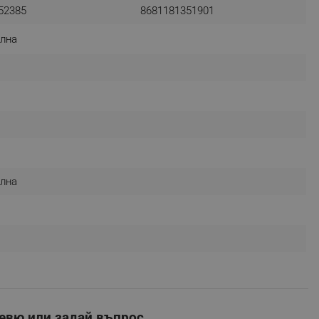
52385
8681181351901
лна
fying visitors. The lifetime
ifying visitor sessions
itor is asked for web push
tor is a test user and can
tor disabled tracking,
елна
y related cookies and local
aign specific data for
aign specific data for
r events stored to be sent
ferent banners clicked by the
евю или задай въпрос.