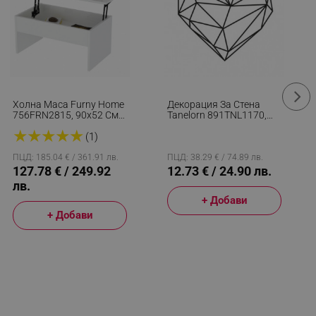
Холна Маса Furny Home
Декорация За Стена
756FRN2815, 90x52 См,
Tanelorn 891TNL1170,
Разгъваща Се, Бял
40x47 См, Метал, Черен
★
★
★
★
★
(1)
ПЦД: 185.04 € / 361.91 лв.
ПЦД: 38.29 € / 74.89 лв.
127.78 € / 249.92
12.73 € / 24.90 лв.
лв.
+ Добави
+ Добави