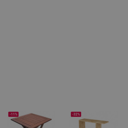
-11%
-32%