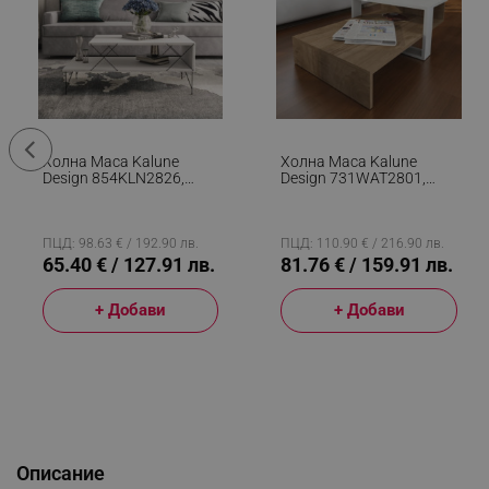
Холна Маса Kalune
Холна Маса Kalune
Design 854KLN2826,
Design 731WAT2801,
100x50x40 См, ПДЧ,
80x32x43 См, 2 Нива,
Меламиново Покритие,
ПДЧ, Меламиново
Бял
Покритие, Кафяв/бял
ПЦД: 98.63 € / 192.90 лв.
ПЦД: 110.90 € / 216.90 лв.
65.40 € / 127.91 лв.
81.76 € / 159.91 лв.
+ Добави
+ Добави
Описание