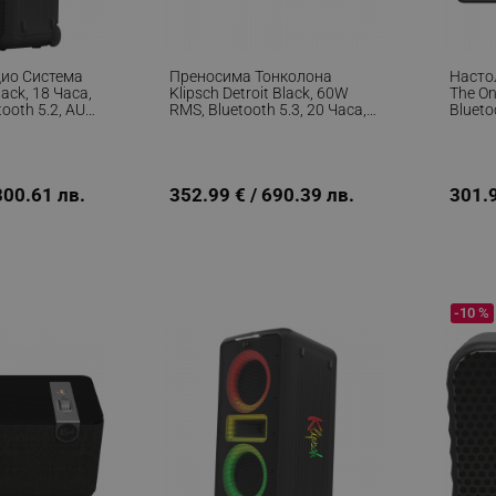
ио Система
Преносима Тонколона
Насто
lack, 18 Часа,
Klipsch Detroit Black, 60W
The On
ooth 5.2, AUX,
RMS, Bluetooth 5.3, 20 Часа,
Blueto
, Ultra Bass,
Микрофон, Мобилно
Ампли
аоке,
Приложение, USB-C, IP67,
Корпу
ен
Черен
Прило
Дърво
300.61 лв.
352.99 € / 690.39 лв.
301.9
-10 %