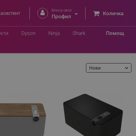
Влез в своя


 асистент
Количка
Профил
укти
Dyson
Ninja
Shark
Помощ
Нови