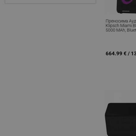
Преносима Ауд
Klipsch Miami B
5000 MAh, Bluet
USB, Daisy Chain
Party Link, Кар
Микрофон, Чер
664.99 € / 1