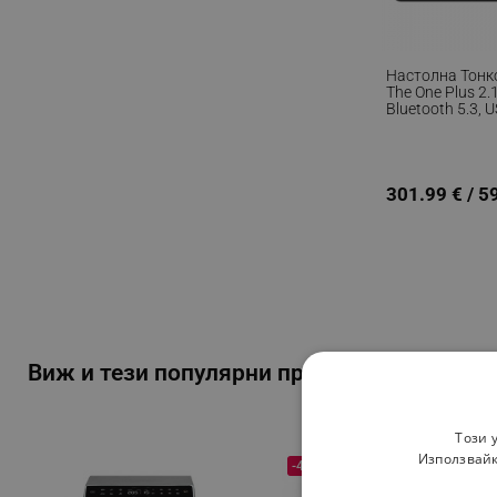
Настолна Тонко
The One Plus 2.
Bluetooth 5.3, U
Амплифация, 
Корпус, Мобил
Приложение, Ч
301.99 € / 5
Виж и тези популярни продукти...
Този 
Използвайк
-46%