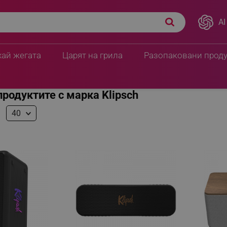
AI
хай жегата
Царят на грила
Разопаковани прод
продуктите с марка Klipsch
40