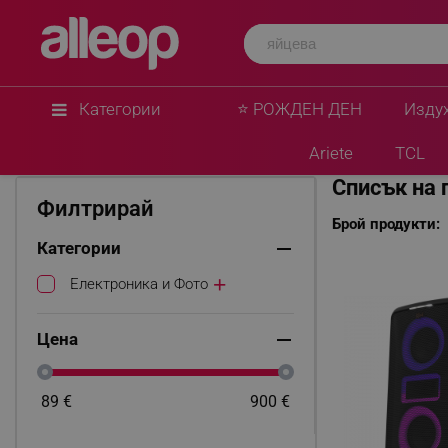
Категории
⭐ РОЖДЕН ДЕН
Изду
Начало
Klipsch
Ariete
TCL
Списък на 
Филтрирай
Брой продукти:
Категории
Електроника и Фото
Цена
89
€
900
€