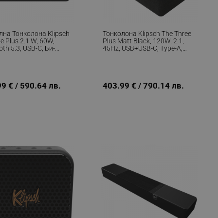
лна Тонколона Klipsch
Тонколона Klipsch The Three
e Plus 2.1 W, 60W,
Plus Matt Black, 120W, 2.1,
oth 5.3, USB-C, Би-
45Hz, USB+USB-C, Type-A,
фация, Дървен
RCA, Bluetooth, Мобилно
с, Мобилно
Приложение, Черен Мат
жение, Орехово
/сив
9 € / 590.64 лв.
403.99 € / 790.14 лв.