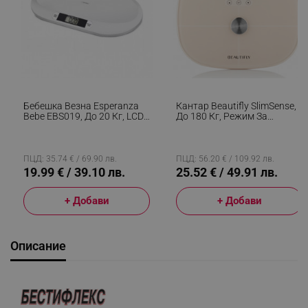
Бебешка Везна Esperanza
Кантар Beautifly SlimSense,
Bebe EBS019, До 20 Кг, LCD
До 180 Кг, Режим За
Екран, Функция HOLD, Бял
Спортисти, 9 Профила,
Проследяване На
Напредъка, LCD, Анализ На
Телесен Състав, Бежов
ПЦД: 35.74 € / 69.90 лв.
ПЦД: 56.20 € / 109.92 лв.
19.99 € / 39.10 лв.
25.52 € / 49.91 лв.
+ Добави
+ Добави
Описание