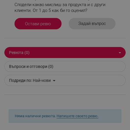
- Полша, Natur Produkt, Pharma
Сподели какво мислиш за продукта и с други
клиенти. От 1 до 5 как би го оценил?
Строго необходимо
Ефективност
Задай въпрос
Остави ревю
Таргетиране
Функционалност
Некласифицирани
Строго необходимите бисквитки позволяват
Ревюта (0)
основната функционалност на уебсайта, като
потребителско влизане и управление на
акаунта. Уебсайтът не може да се използва
Въпроси и отговори (0)
правилно без строго необходими бисквитки.
Provider /
Име
Подреди по:
Най-нови
Домейн
click_code_ps
.alleop.bg
_nzm_nosubscribe_92166-7699
.alleop.bg
_nzm_idnl_92166-7699
.alleop.bg
_nzm_noid_92166-7699
.alleop.bg
Няма налични ревюта.
Напишете своето ревю.
_nzm_id_92166-7699
.alleop.bg