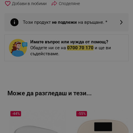
favorite_border
Споделяне
Този продукт
не подлежи
на връщане. *
Имате въпрос или нужда от помощ?
Обадете ни се на
0700 70 170
и ще ви
съдействаме.
Може да разгледаш и тези...
-44%
-55%