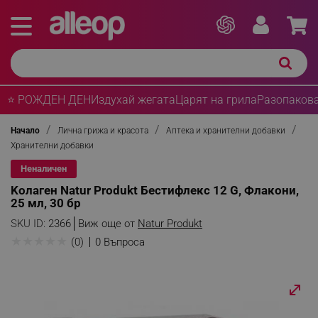
⭐ РОЖДЕН ДЕН
Издухай жегата
Царят на грила
Разопакова
Начало
Лична грижа и красота
Аптека и хранителни добавки
Хранителни добавки
Неналичен
Kолаген Natur Produkt Бестифлекс 12 G, Флакони,
25 мл, 30 бр
SKU ID:
2366
Виж още от
Natur Produkt
★
★
★
★
★
(0)
0 Въпроса