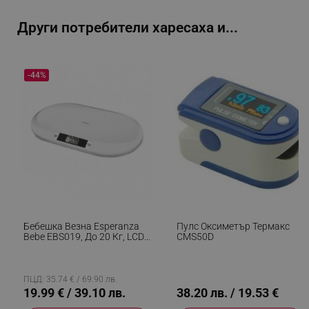
_sgf_user_id
.alleop.bg
Други потребители харесаха и...
_sgf_session_id
.alleop.bg
-44%
_sgf_push_permission_asked
.alleop.bg
Google Privacy Policy
_sgf_test_mode
.alleop.bg
Бебешка Везна Esperanza
Пулс Оксиметър Термакс
Bebe EBS019, До 20 Кг, LCD
CMS50D
Екран, Функция HOLD, Бял
_sgf_tracking
.alleop.bg
ПЦД: 35.74 € / 69.90 лв.
19.99 € / 39.10 лв.
38.20 лв. / 19.53 €