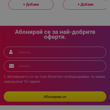
+ Добави
+ Добави
_sgf_delayed_actions,
.alleop.bg
Абонирай се за най-добрите
оферти.
_sgf_delayed_campaigns
.alleop.bg
_sgf_npq
.alleop.bg
С абонирането си за този бюлетин потвърждавам, че имам
навършени 16 години.
_sgf_clicked_banners
.alleop.bg