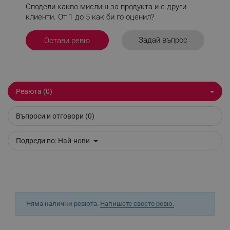
_sgf_user_id
.alleop.bg
Сподели какво мислиш за продукта и с други
клиенти. От 1 до 5 как би го оценил?
Задай въпрос
Остави ревю
_sgf_session_id
.alleop.bg
_sgf_push_permission_asked
.alleop.bg
Ревюта (0)
Google Privacy Policy
Въпроси и отговори (0)
Подреди по:
Най-нови
_sgf_test_mode
.alleop.bg
_sgf_tracking
.alleop.bg
Няма налични ревюта.
Напишете своето ревю.