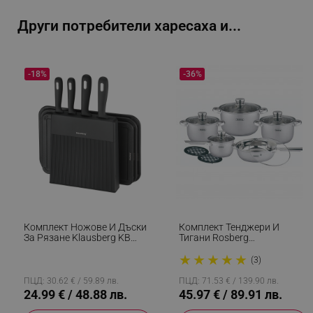
Други потребители харесаха и...
_sgf_delayed_actions,
.alleop.bg
-18%
-36%
_sgf_delayed_campaigns
.alleop.bg
_sgf_npq
.alleop.bg
Комплект Ножове И Дъски
Комплект Тенджери И
За Рязане Klausberg KB
Тигани Rosberg
7980, 8 Части, Неръждаема
R51210L12BM, 12 Части,
_sgf_clicked_banners
.alleop.bg
★
★
★
★
★
Стомана, Стойка, Черен/
Многослойно Дъно,
(3)
Инокс
Неръждаема Стомана,
Сребрист
ПЦД: 30.62 € / 59.89 лв.
ПЦД: 71.53 € / 139.90 лв.
24.99 € / 48.88 лв.
45.97 € / 89.91 лв.