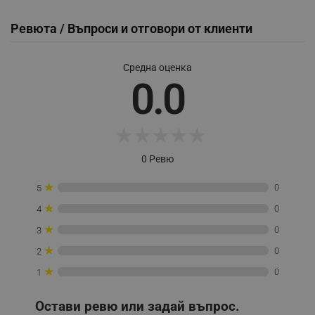
Ревюта / Въпроси и отговори от клиенти
Строго необходимо
Ефективност
Средна оценка
Таргетиране
Функционалност
0.0
Некласифицирани
Строго необходимите бисквитки позволяват
★
★
★
★
★
основната функционалност на уебсайта, като
потребителско влизане и управление на
акаунта. Уебсайтът не може да се използва
0 Ревю
правилно без строго необходими бисквитки.
★
Provider /
0
5
Име
Домейн
★
0
4
click_code_ps
.alleop.bg
★
0
3
_nzm_nosubscribe_92166-7699
.alleop.bg
★
0
2
_nzm_idnl_92166-7699
.alleop.bg
★
0
1
_nzm_noid_92166-7699
.alleop.bg
_nzm_id_92166-7699
.alleop.bg
Остави ревю или задай въпрос.