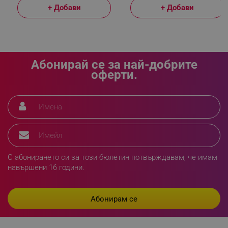
_sgf_rq
.alleop.bg
+ Добави
+ Добави
Абонирай се за най-добрите
оферти.
segmentifyExtension
.alleop.bg
sgfUserUpdateData
.alleop.bg
С абонирането си за този бюлетин потвърждавам, че имам
навършени 16 години.
rlv_h_fbp
.alleop.bg
rlv_
.alleop.bg
rlv_mode
.alleop.bg