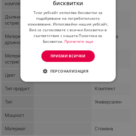
бисквитки
комплект
BULGARIAN
Този уебсайт използва бисквитки за
ROMANIAN
Дължина
подобряване на потребителското
острие
изживяване. Използвайки нашия уебсайт,
Вие се съгласявате с всички бисквитки в
съответствие с нашата Политика за
Материал
Пластмаса
Бисквитки.
Прочетете още
дръжка
Материал
Стомана
ПРИЕМИ ВСИЧКИ
острие
ПЕРСОНАЛИЗАЦИЯ
Цвят
Черен
СТРОГО НЕОБХОДИМО
Тип продукт
Комплект
ЕФЕКТИВНОСТ
Тип
Универсален
ТАРГЕТИРАНЕ
Мощност
ФУНКЦИОНАЛНОСТ
Материал
Стомана
НЕКЛАСИФИЦИРАНИ