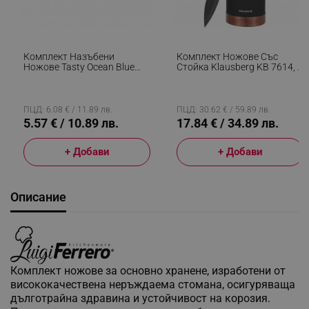
Комплект Назъбени
Комплект Ножове Със
Ножове Tasty Ocean Blue
Стойка Klausberg KB 7614, 6
678267, 2 Бр, 21 См,
Части, Ергономични
Неръждаема Стомана,
Дръжки, Неръждаема
Мека Дръжка, Син
Стомана, Черен
ПЦД: 6.08 € / 11.89 лв.
ПЦД: 30.62 € / 59.89 лв.
5.57 € / 10.89 лв.
17.84 € / 34.89 лв.
+ Добави
+ Добави
Описание
Комплект ножове за основно хранене, изработени от
висококачествена неръждаема стомана, осигуряваща
дълготрайна здравина и устойчивост на корозия.