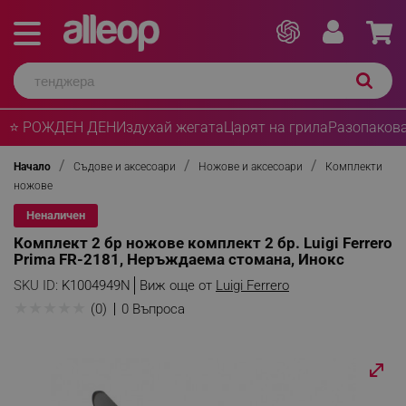
⭐ РОЖДЕН ДЕН
Издухай жегата
Царят на грила
Разопакова
Начало
Съдове и аксесоари
Ножове и аксесоари
Комплекти
ножове
Неналичен
Комплект 2 бр ножове комплект 2 бр. Luigi Ferrero
Prima FR-2181, Неръждаема стомана, Инокс
SKU ID:
K1004949N
Виж още от
Luigi Ferrero
★
★
★
★
★
(0)
0 Въпроса