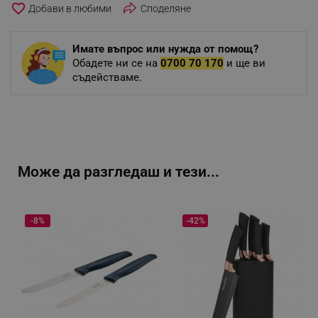
favorite_border
Споделяне
Имате въпрос или нужда от помощ?
Обадете ни се на
0700 70 170
и ще ви
съдействаме.
Може да разгледаш и тези...
-8%
-42%