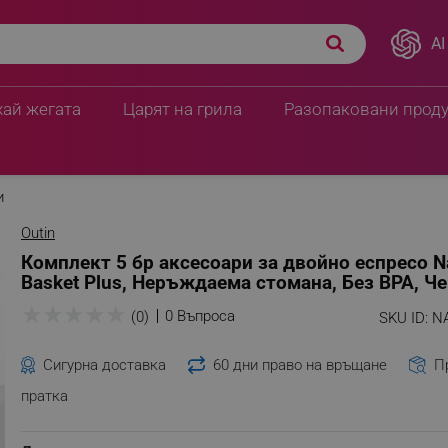
AI
no Basket Plus,
ПЦД:
48.56 € / 94.98 лв
40.84 € / 79.88 
хай жегата
Царят на грила
Разопаковани прод
и
Outin
Комплект 5 бр аксесоари за двойно еспресо 
Basket Plus, Неръждаема стомана, Без BPA, Ч
★
★
★
★
★
0 Въпроса
(0)
SKU ID:
N
Сигурна доставка
60 дни право на връщане
П
пратка