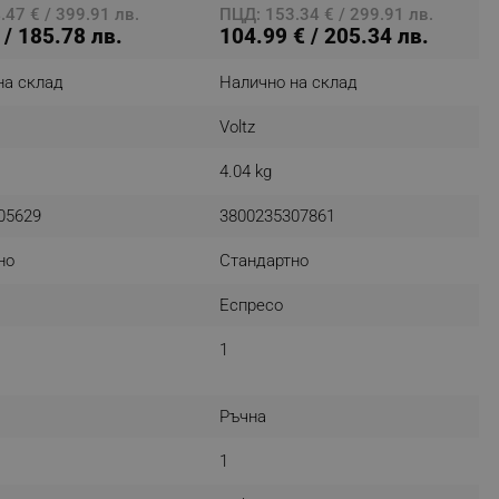
47 € / 399.91 лв.
ПЦД: 153.34 € / 299.91 лв.
 / 185.78 лв.
104.99 € / 205.34 лв.
на склад
Налично на склад
fying visitors. The lifetime
Voltz
ifying visitor sessions
4.04 kg
itor is asked for web push
05629
3800235307861
tor is a test user and can
но
Стандартно
tor disabled tracking,
y related cookies and local
Еспресо
aign specific data for
1
aign specific data for
Ръчна
r events stored to be sent
1
ferent banners clicked by the