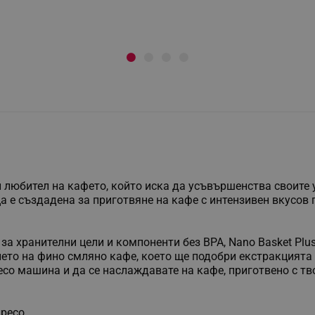
ки любител на кафето, който иска да усъвършенства своите
ица е създадена за приготвяне на кафе с интензивен вкусо
 хранителни цели и компоненти без BPA, Nano Basket Plu
нето на фино смляно кафе, което ще подобри екстракцията 
со машина и да се наслаждавате на кафе, приготвено с тв
пресо