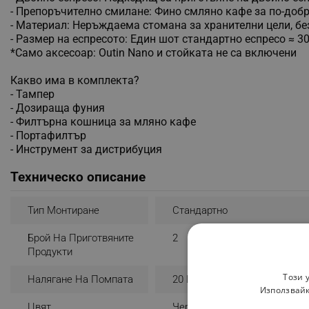
- Препоръчително смилане: Фино смляно кафе за по-доб
- Материал: Неръждаема стомана за хранителни цели, бе
- Размер на еспресото: Един шот стандартно еспресо ≈ 3
*Само аксесоар: Outin Nano и стойката не са включени
Какво има в комплекта?
- Тампер
- Дозираща фуния
- Филтърна кошница за мляно кафе
- Портафилтър
- Инструмент за дистрибуция
Техническо описание
Тип Монтиране
Стандартно
Брой На Приготвяните
2
Продукти
Този 
Налягане На Помпата
20 Bar
Използвайк
Цвят
Черен