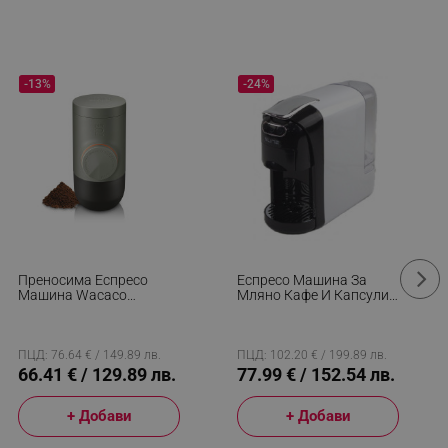
-13%
-24%
Преносима Еспресо
Еспресо Машина За
Машина Wacaco
Мляно Кафе И Капсули
Minipresso GR2, Без
3в1 Elite CCM-1277W/BL,
Необходимост От
1400W, 0.7 Л, 3
Зареждане И Батерии,
Адаптера, 20 Bar, Бял/
80 Мл, 18 Bar, Мляно
Черен
ПЦД: 76.64 € / 149.89 лв.
ПЦД: 102.20 € / 199.89 лв.
Кафе, Портафилтри,
66.41 € / 129.89 лв.
77.99 € / 152.54 лв.
Калъф, Сив/Черен
+ Добави
+ Добави