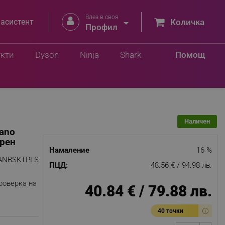
Влез в своя


 асистент
Количка
.
Профил
Добави в количка
лв.
укти
Dyson
Ninja
Shark
Помощ
Наличен
Nano
ерен
Намаление
16 %
ANBSKTPLS
ПЦД:
48.56 € / 94.98 лв.
роверка на
40.84 € / 79.88 лв.
40 точки