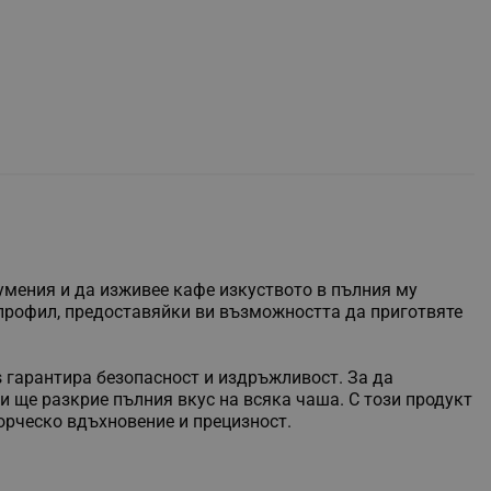
 умения и да изживее кафе изкуството в пълния му
в профил, предоставяйки ви възможността да приготвяте
s гарантира безопасност и издръжливост. За да
и ще разкрие пълния вкус на всяка чаша. С този продукт
орческо вдъхновение и прецизност.