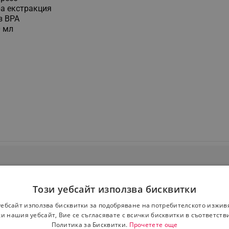
ра екстракция
з BPA
0 мл
Този уебсайт използва бисквитки
уебсайт използва бисквитки за подобряване на потребителското изжив
и нашия уебсайт, Вие се съгласявате с всички бисквитки в съответств
Политика за Бисквитки.
Прочетете още