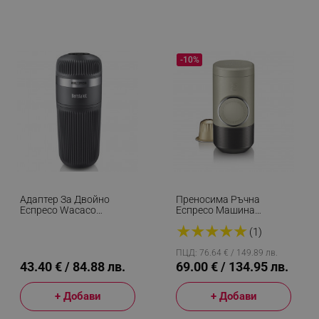
-10%
Адаптер За Двойно
Преносима Ръчна
Еспресо Wacaco
Еспресо Машина
Nanopresso Barista Kit,
Wacaco Minipresso NS2,
★
★
★
★
★
140 Мл, Сив
Без Необходимост От
(1)
Зареждане И Батерии,
80 Мл, Nespresso
ПЦД: 76.64 € / 149.89 лв.
Капсули, Сив/Черен
43.40 € / 84.88 лв.
69.00 € / 134.95 лв.
+ Добави
+ Добави