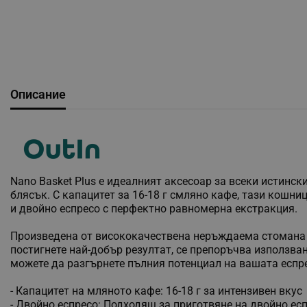
Описание
Nano Basket Plus е идеалният аксесоар за всеки истинс
блясък. С капацитет за 16-18 г смляно кафе, тази кошн
и двойно еспресо с перфектно равномерна екстракция.
Произведена от висококачествена неръждаема стомана за
постигнете най-добър резултат, се препоръчва използва
можете да разгърнете пълния потенциал на вашата еспре
- Капацитет на мляното кафе: 16-18 г за интензивен вкус
- Двойно еспресо: Подходящ за приготвяне на двойно ес