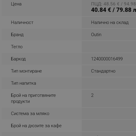
Цена
ПЦД: 48.56 € / 94.98
_nzm_noid_92166-7699
40.84 € / 79.88 
_nzm_id_92166-7699
Наличност
Налично на склад
_sgf_user_id
Бранд
Outin
_sgf_session_id
Тегло
_sgf_push_permission_as
Баркод
1240000016499
_sgf_test_mode
Тип монтиране
Стандартно
_sgf_tracking
Тип напитка
_sgf_delayed_actions,
Брой на приготвяните
2
продукти
_sgf_delayed_campaigns
Система за мляко
_sgf_npq
Брой на дюзите за кафе
_sgf_clicked_banners