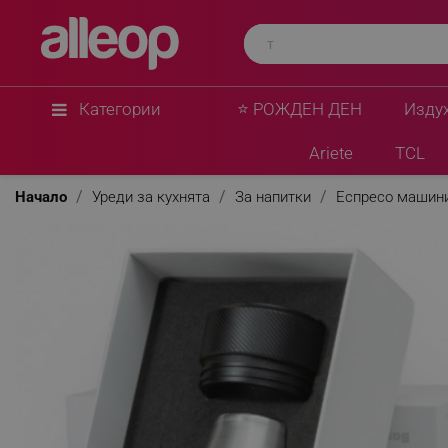
Outin
Комплект 5 бр аксесоари за двойно еспресо Na
Неръждаема стомана, Без BPA, Черен
★
★
★
★
★
0 Въпроса
(0)
Категории
⭐ РОЖДЕН ДЕН
Изду
Ariete
TCL
Начало
Уреди за кухнята
За напитки
Еспресо машин