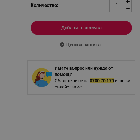
Количество:
Добави в количка
Ценова защита
Имате въпрос или нужда от
помощ?
Обадете ни се на
0700 70 170
и ще ви
съдействаме.