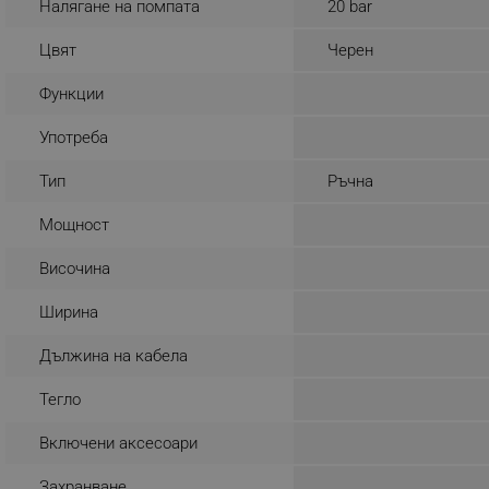
Налягане на помпата
20 bar
_sgf_rq
Цвят
Черен
segmentifyExtension
Функции
sgfUserUpdateData
Употреба
Тип
Ръчна
rlv_h_fbp
Мощност
rlv_
rlv_mode
Височина
rlv_p
Ширина
rlv_g
Дължина на кабела
rlv_s
rlv_iv
Тегло
rlv_e_pt
Включени аксесоари
rlv_e
rlv_h_profile
Захранване