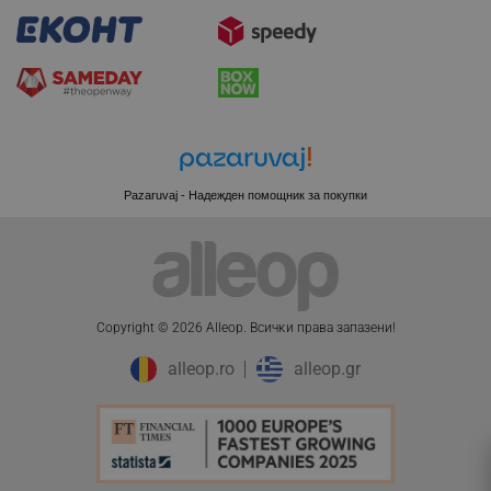
_sgf_clicked_banners
.alleop.bg
_sgf_rq
.alleop.bg
Pazaruvaj - Надежден помощник за покупки
segmentifyExtension
.alleop.bg
Copyright © 2026 Alleop. Bcичĸи пpaвa зaпaзeни!
alleop.ro
alleop.gr
sgfUserUpdateData
.alleop.bg