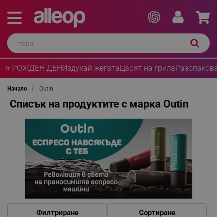
⭐ РОЖДЕН ДЕН
Издухай жегата
Царят на грила
Разопакова
Начало
Outin
Списък на продуктите с марка Outin
Филтриране
Сортиране