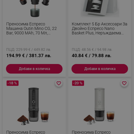
Преносима Еспресо
Комплект 5 Бр Аксесоари За
Машина Outin Mino CG, 22
Двойно Еспресо Nano
Bar, 9000 MAh, 70 Мл,
Basket Plus, Неръждаема
Екстракция При 93.3°C,
Стомана, Без BPA, Черен
Мляно + Капсули Nespresso,
USB-C, Планинско Зелен
ПЦД: 229.99 € / 449.82 лв.
ПЦД: 48.56 € / 94.98 лв.
194.99 € / 381.37 лв.
40.84 € / 79.88 лв.
Добави в количка
Добави в количка
-18 %
favorite_border
favorite_border
-20 %
favorite_border
favorite_border
Преносима Еспресо
Преносима Еспресо