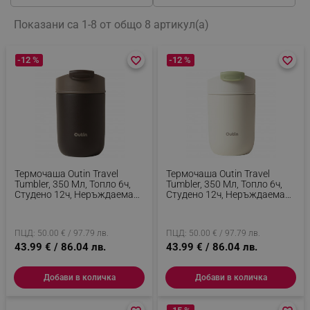
Показани са 1-8 от общо 8 артикул(а)
-12 %
favorite_border
favorite_border
-12 %
favorite_border
favorite_border
Термочаша Outin Travel
Термочаша Outin Travel
Tumbler, 350 Мл, Топло 6ч,
Tumbler, 350 Мл, Топло 6ч,
Студено 12ч, Неръждаема
Студено 12ч, Неръждаема
Стомана 316L, Двойни
Стомана 316L, Двойни
Стени, Вакуумна Изолация,
Стени, Вакуумна Изолация,
Тера Кафяв
Пясъчно Бял
ПЦД: 50.00 € / 97.79 лв.
ПЦД: 50.00 € / 97.79 лв.
43.99 € / 86.04 лв.
43.99 € / 86.04 лв.
Добави в количка
Добави в количка