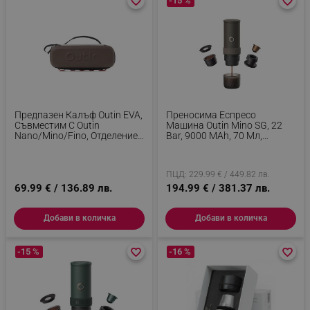
favorite_border
favorite_border
-15 %
favorite_border
favorite_border
Предпазен Калъф Outin EVA,
Преносима Еспресо
Съвместим С Outin
Машина Outin Mino SG, 22
Nano/Mino/Fino, Отделение
Bar, 9000 MAh, 70 Мл,
За Капсули, Устойчив На
Екстракция При 93.3°C,
Влага И Удари, Кафяв
Мляно + Капсули Nespresso,
USB-C, Сив
ПЦД: 229.99 € / 449.82 лв.
69.99 € / 136.89 лв.
194.99 € / 381.37 лв.
Добави в количка
Добави в количка
-15 %
favorite_border
favorite_border
-16 %
favorite_border
favorite_border