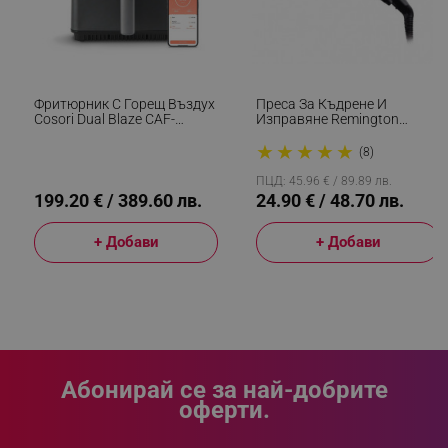
ТАРГЕТИРАНЕ
ФУНКЦИОНАЛНОСТ
Фритюрник С Горещ Въздух
Преса За Къдрене И
НЕКЛАСИФИЦИРАНИ
Cosori Dual Blaze CAF-
Изправяне Remington
P681S, 1700 W, 6.4 Л, 12
S6500 Sleek And Curl,
★
★
★
★
★
Програми, 360 ThermoIQ,
Керамика, Загряване: 15
(8)
Двойни Нагреватели, Черен
Секунди, 150-230C,
Златист/черен
ПЦД: 45.96 € / 89.89 лв.
199.20 € / 389.60 лв.
24.90 € / 48.70 лв.
Строго необходимо
Ефективност
Таргетиране
Функционалност
+ Добави
+ Добави
Некласифицирани
Строго необходимите бисквитки позволяват
основната функционалност на уебсайта, като
потребителско влизане и управление на
акаунта. Уебсайтът не може да се използва
правилно без строго необходими бисквитки.
Абонирай се за най-добрите
Provider /
Име
оферти.
Домейн
click_code_ps
.alleop.bg