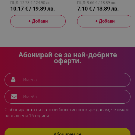
ПЦД: 12.73 € / 24.90 лв.
ПЦД: 9.66 € / 18.89 лв.
10.17 € / 19.89 лв.
7.10 € / 13.89 лв.
_sgf_rq
.alleop.bg
+ Добави
+ Добави
Абонирай се за най-добрите
segmentifyExtension
.alleop.bg
оферти.
sgfUserUpdateData
.alleop.bg
С абонирането си за този бюлетин потвърждавам, че имам
навършени 16 години.
rlv_h_fbp
.alleop.bg
rlv_
.alleop.bg