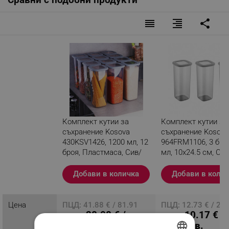
reorder
format_align_right
share
Комплект кутии за
Комплект кутии за
съхранение Kosova
съхранение Kosova
430KSV1426, 1200 мл, 12
964FRM1106, 3 бр, 
броя, Пластмаса, Сив/
мл, 10х24.5 см, Сив
прозрачен
Прозрачен
Добави в количка
Добави в коли
Разглеждате този
продукт
Цена
ПЦД: 41.88 € / 81.91
ПЦД: 12.73 € / 24
28.08 € /
10.17 € /
лв.
лв.
54.92 лв.
19.89 лв.