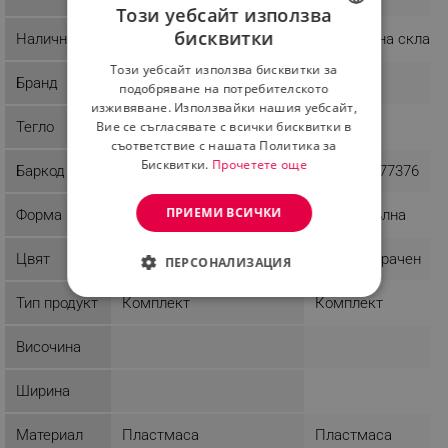
Този уебсайт използва
бисквитки
Наличност
Налично на склад
Налично на склад
BULGARIAN
Този уебсайт използва бисквитки за
ROMANIAN
Бранд
Kosova
Kosova
подобряване на потребителското
изживяване. Използвайки нашия уебсайт,
Вие се съгласявате с всички бисквитки в
Тегло
2.1 kg
0.6 kg
съответствие с нашата Политика за
Бисквитки.
Прочетете още
Баркод
8683342476553
8683342477376
ПРИЕМИ ВСИЧКИ
Форма
Правоъгълна
Правоъгълна
Цвят
Прозрачен
Бял/Прозрачен
ПЕРСОНАЛИЗАЦИЯ
СТРОГО НЕОБХОДИМО
Тип продукт
Комплект
Комплект
ЕФЕКТИВНОСТ
Височина
ТАРГЕТИРАНЕ
Ширина
ФУНКЦИОНАЛНОСТ
Материал
Пластмаса
Пластмаса