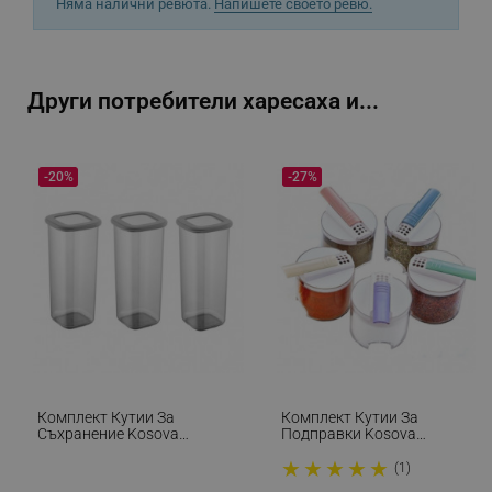
Няма налични ревюта.
Напишете своето ревю.
Други потребители харесаха и...
_sgf_delayed_actions,
.alleop.bg
-20%
-27%
_sgf_delayed_campaigns
.alleop.bg
_sgf_npq
.alleop.bg
Комплект Кутии За
Комплект Кутии За
_sgf_clicked_banners
.alleop.bg
Съхранение Kosova
Подправки Kosova
964FRM1106, 3 Бр, 1750 Мл,
430KSV2701, 5 Бр, Акрил,
★
★
★
★
★
10х24.5 См, Сив/Прозрачен
Практичен Дизайн,
(1)
Прозрачен