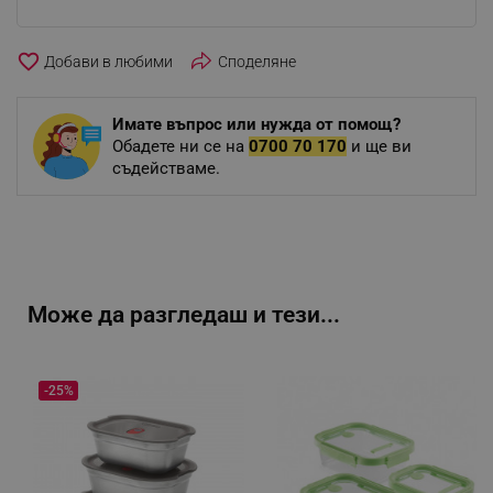
favorite_border
Споделяне
Имате въпрос или нужда от помощ?
Обадете ни се на
0700 70 170
и ще ви
съдействаме.
Може да разгледаш и тези...
-25%