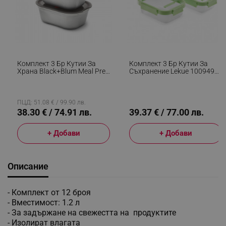
Комплект 3 Бр Кутии За
Комплект 3 Бр Кутии За
Храна Black+Blum Meal Prep
Съхранение Lekue 1009492,
FBSS-BX-PACK1, 0.6/0.9/1.2
Стъклени Капаци,
L, Правоъгълни,
Приставка За Маркиране,
Подходящи За Фурна, Без
Силикон, -20°C / +100°C,
BPA, Неръждаема Стомана,
Зелен
ПЦД: 51.08 € / 99.90 лв.
Сив
38.30 € / 74.91 лв.
39.37 € / 77.00 лв.
+ Добави
+ Добави
Описание
- Комплект от 12 броя
- Вместимост: 1.2 л
- За задържане на свежестта на продуктите
- Изолират влагата