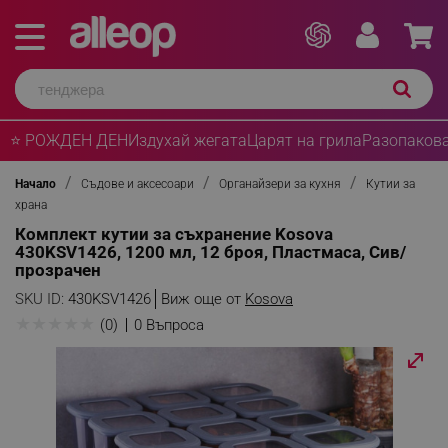
⭐ РОЖДЕН ДЕН
Издухай жегата
Царят на грила
Разопакова
Начало
Съдове и аксесоари
Органайзери за кухня
Кутии за
храна
Комплект кутии за съхранение Kosova
430KSV1426, 1200 мл, 12 броя, Пластмаса, Сив/
прозрачен
SKU ID:
430KSV1426
Виж още от
Kosova
★
★
★
★
★
(0)
0 Въпроса