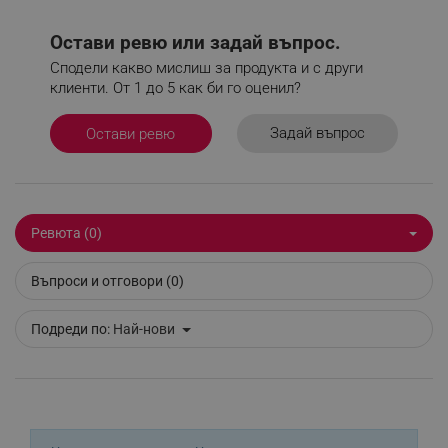
_nzm_id_92166-7699
.alleop.bg
_sgf_user_id
.alleop.bg
Остави ревю или задай въпрос.
Сподели какво мислиш за продукта и с други
клиенти. От 1 до 5 как би го оценил?
Задай въпрос
_sgf_session_id
.alleop.bg
Остави ревю
_sgf_push_permission_asked
.alleop.bg
Ревюта (0)
Google Privacy Policy
Въпроси и отговори (0)
_sgf_test_mode
.alleop.bg
Подреди по:
Най-нови
_sgf_tracking
.alleop.bg