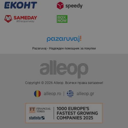
Pazaruvaj - Надежден помощник за покупки
Copyright © 2026 Alleop. Bcичĸи пpaвa зaпaзeни!
CookieScriptConsent
alleop.ro
alleop.gr
CookieScript
.alleop.bg