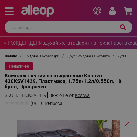
⭐ РОЖДЕН ДЕН
Издухай жегата
Царят на грила
Разопакова
Начало
Съдове и аксесоари
Други съдове за кухнята
Купи
Неналичен
Комплект кутии за съхранение Kosova
430KSV1429, Пластмаса, 1.75л/1.2л/0.550л, 18
броя, Прозрачен
SKU ID:
430KSV1429
Виж още от
Kosova
★
★
★
★
★
(0)
0 Въпроса