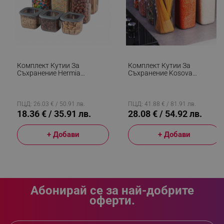
segmentifyExtension
.alleop.bg
Комплект Кутии За
Комплект Кутии За
sgfUserUpdateData
.alleop.bg
Съхранение Hermia
Съхранение Kosova
964FRM1108, Пластмаса,
430KSV1426, 1200 Мл, 12
1.75л/1.2л/0.550л, 9 Броя,
Броя, Пластмаса, Сив/
Прозрачен
Прозрачен
ПЦД: 26.03 € / 50.91 лв.
ПЦД: 41.88 € / 81.91 лв.
18.36 € / 35.91 лв.
28.08 € / 54.92 лв.
+ Добави
+ Добави
rlv_h_fbp
.alleop.bg
rlv_
.alleop.bg
rlv_mode
.alleop.bg
rlv_p
.alleop.bg
Абонирай се за най-добрите
оферти.
rlv_g
.alleop.bg
rlv_s
.alleop.bg