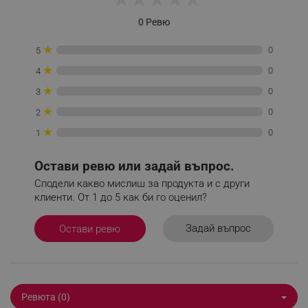
_sgf_session_id
.alleop.bg
0 Ревю
★
0
5
_sgf_push_permission_asked
.alleop.bg
★
0
4
Google Privacy Policy
★
0
3
★
0
2
_sgf_test_mode
.alleop.bg
★
0
1
Остави ревю или задай въпрос.
Сподели какво мислиш за продукта и с други
_sgf_tracking
.alleop.bg
клиенти. От 1 до 5 как би го оценил?
Задай въпрос
Остави ревю
_sgf_delayed_actions,
.alleop.bg
Ревюта (0)