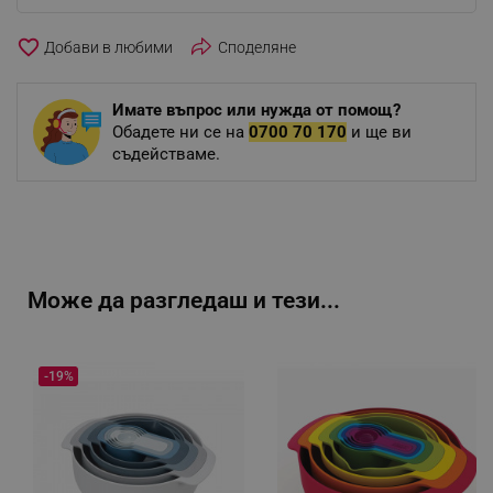
favorite_border
Споделяне
Имате въпрос или нужда от помощ?
Обадете ни се на
0700 70 170
и ще ви
съдействаме.
Може да разгледаш и тези...
-19%