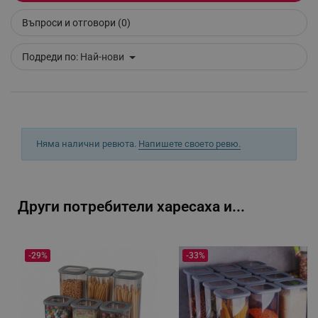
Въпроси и отговори (0)
_sgf_delayed_campaigns
.alleop.bg
Подреди по:
Най-нови
_sgf_npq
.alleop.bg
Няма налични ревюта.
Напишете своето ревю.
_sgf_clicked_banners
.alleop.bg
Други потребители харесаха и...
_sgf_rq
.alleop.bg
-29%
-33%