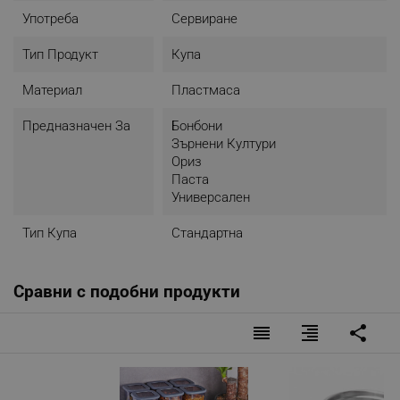
Употреба
Сервиране
Тип Продукт
Купа
Материал
Пластмаса
Предназначен За
Бонбони
Зърнени Култури
Ориз
Паста
Универсален
Тип Купа
Стандартна
Сравни с подобни продукти
reorder
format_align_right
share