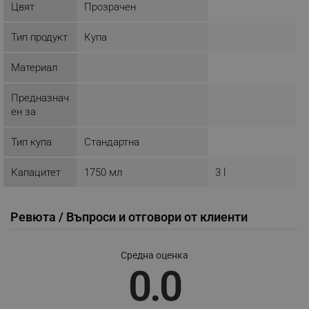
ЕФЕКТИВНОСТ
Цвят
Прозрачен
ТАРГЕТИРАНЕ
Тип продукт
Купа
ФУНКЦИОНАЛНОСТ
Материал
НЕКЛАСИФИЦИРАНИ
Предназнач
ен за
Тип купа
Стандартна
Строго необходимо
Ефективност
Таргетиране
Функционалност
Капацитет
1750 мл
3 l
Некласифицирани
Строго необходимите бисквитки позволяват
Ревюта / Въпроси и отговори от клиенти
основната функционалност на уебсайта, като
потребителско влизане и управление на
акаунта. Уебсайтът не може да се използва
Средна оценка
правилно без строго необходими бисквитки.
0.0
Provider /
Име
Домейн
click_code_ps
.alleop.bg