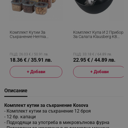
Комплект Кутии За
Комплект Купа И 2 Прибора
Съхранение Hermia
За Салата Klausberg KB
964FRM1108, Пластмаса,
7786, Керамика, Стомана,
1.75л/1.2л/0.550л, 9 Броя,
Черен
Прозрачен
ПЦД: 26.03 € / 50.91 лв.
ПЦД: 33.18 € / 64.89 лв.
18.36 € / 35.91 лв.
22.95 € / 44.89 лв.
+ Добави
+ Добави
Описание
Комплект кутии за съхранение Kosova
- Комплект кутии за съхранение 12 броя
- 12 бр. капаци
- Подходящи за употреба в микровълнова фурна