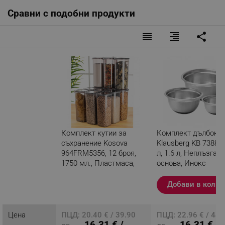
Сравни с подобни продукти
reorder
format_align_right
share
Комплект кутии за
Комплект дълбоки 
съхранение Kosova
Klausberg KB 7388, 5
964FRM5356, 12 броя,
л, 1.6 л, Неплъзгащ
1750 мл., Пластмаса,
основа, Инокс
Черен/прозрачен
Добави в колич
Разглеждате този
продукт
Цена
ПЦД: 20.40 € / 39.90
ПЦД: 22.96 € / 44.
16.31 € /
16.31 € /