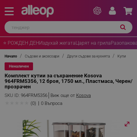
⭐ РОЖДЕН ДЕН
Издухай жегата
Царят на грила
Разопакова
Начало
Съдове и аксесоари
Други съдове за кухнята
Купи
Неналичен
Комплект кутии за съхранение Kosova
964FRM5356, 12 броя, 1750 мл., Пластмаса, Черен/
прозрачен
SKU ID:
964FRM5356
Виж още от
Kosova
★
★
★
★
★
(0)
0 Въпроса