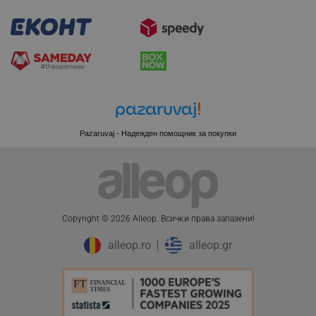
LaSID
Quality Unit LLC
www.alleop.bg
PHPSESSID
PHP.net
editor.alleop.bg
Pazaruvaj - Надежден помощник за покупки
Copyright © 2026 Alleop. Bcичĸи пpaвa зaпaзeни!
alleop.ro
alleop.gr