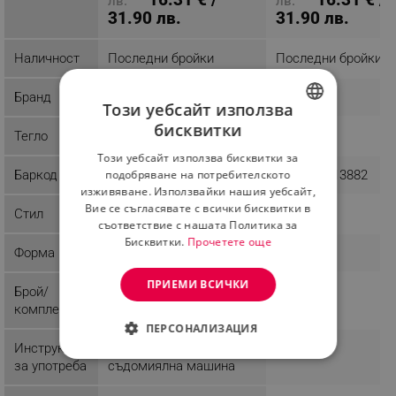
лв.
лв.
31.90 лв.
31.90 лв.
Наличност
Последни бройки
Последни бройки
Бранд
Kosova
Klausberg
Този уебсайт използва
бисквитки
Тегло
0.25 kg
1.02 kg
BULGARIAN
Този уебсайт използва бисквитки за
ROMANIAN
Баркод
8683742868972
5902666613882
подобряване на потребителското
изживяване. Използвайки нашия уебсайт,
Вие се съгласявате с всички бисквитки в
Стил
съответствие с нашата Политика за
Бисквитки.
Прочетете още
Форма
ПРИЕМИ ВСИЧКИ
Брой/
12
комплект
ПЕРСОНАЛИЗАЦИЯ
Инструкции
Подходяща за
СТРОГО НЕОБХОДИМО
за употреба
съдомиялна машина