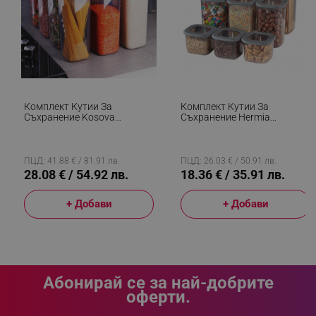
_sgf_clicked_banners
.alleop.bg
_sgf_rq
.alleop.bg
Комплект Кутии За
Комплект Кутии За
Съхранение Kosova
Съхранение Hermia
430KSV1426, 1200 Мл, 12
964FRM1108, Пластмаса,
Броя, Пластмаса, Сив/
1.75л/1.2л/0.550л, 9 Броя,
Прозрачен
Прозрачен
ПЦД: 41.88 € / 81.91 лв.
ПЦД: 26.03 € / 50.91 лв.
28.08 € / 54.92 лв.
18.36 € / 35.91 лв.
+ Добави
+ Добави
segmentifyExtension
.alleop.bg
sgfUserUpdateData
.alleop.bg
Абонирай се за най-добрите
оферти.