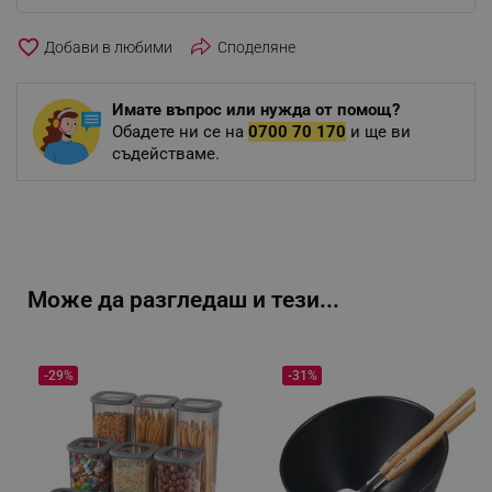
favorite_border
Споделяне
Имате въпрос или нужда от помощ?
Обадете ни се на
0700 70 170
и ще ви
съдействаме.
Може да разгледаш и тези...
-29%
-31%