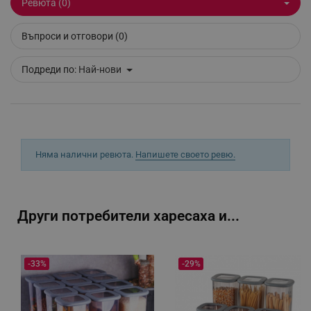
Ревюта (0)
Въпроси и отговори (0)
_sgf_tracking
.alleop.bg
Подреди по:
Най-нови
_sgf_delayed_actions,
.alleop.bg
Няма налични ревюта.
Напишете своето ревю.
_sgf_delayed_campaigns
.alleop.bg
Други потребители харесаха и...
-33%
-29%
_sgf_npq
.alleop.bg