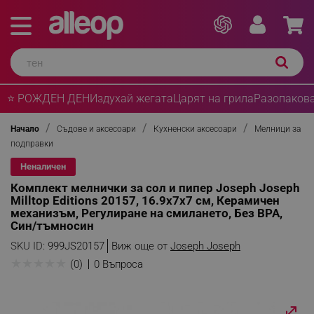
⭐ РОЖДЕН ДЕН
Издухай жегата
Царят на грила
Разопакова
Начало
Съдове и аксесоари
Кухненски аксесоари
Мелници за
подправки
Неналичен
Комплект мелнички за сол и пипер Joseph Joseph
Milltop Editions 20157, 16.9x7x7 см, Керамичен
механизъм, Регулиране на смилането, Без BPA,
Син/тъмносин
SKU ID:
999JS20157
Виж още от
Joseph Joseph
★
★
★
★
★
(0)
0 Въпроса