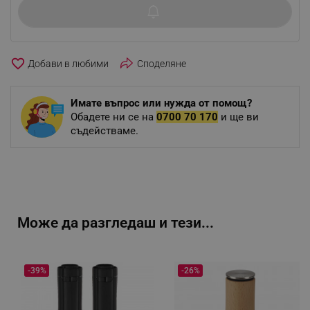
favorite_border
Споделяне
Имате въпрос или нужда от помощ?
Обадете ни се на
0700 70 170
и ще ви
съдействаме.
Може да разгледаш и тези...
-39%
-26%