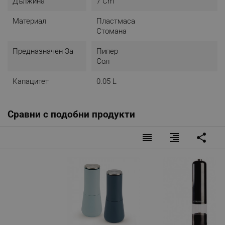
Дължина
7 Cm
Материал
Пластмаса
Стомана
Предназначен За
Пипер
Сол
Капацитет
0.05 L
Сравни с подобни продукти
reorder
format_align_right
share