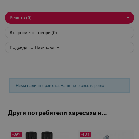
Ревюта (0)
_sgf_clicked_banners
.alleop.bg
Въпроси и отговори (0)
Подреди по:
Най-нови
_sgf_rq
.alleop.bg
Няма налични ревюта.
Напишете своето ревю.
segmentifyExtension
.alleop.bg
Други потребители харесаха и...
sgfUserUpdateData
.alleop.bg
-39%
-13%