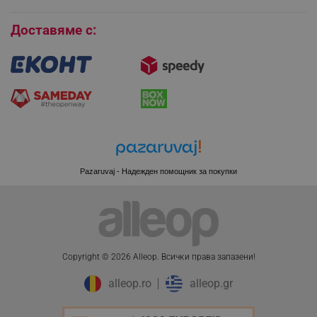
Бисквитки
Доставяме с:
CookieScriptConsent
CookieScript
.alleop.bg
Pazaruvaj - Надежден помощник за покупки
XSRF-TOKEN
promo.alleop.bg
Copyright © 2026 Alleop. Bcичĸи пpaвa зaпaзeни!
alleop.ro
alleop.gr