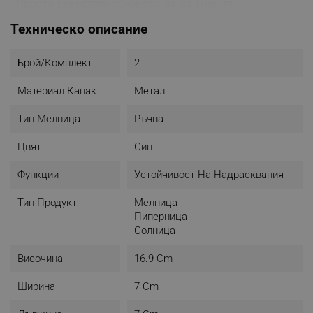
- Просто завъртете основата, за да мелите
- Регулирайте размера на смилане чрез завъртане на
Техническо описание
върха от неръждаема стомана
- Лесни за пълнене
- Керамичен механизъм за смилане
Брой/комплект
2
- Препоръчва се забърсване с влажна кърпа
- Не съдържа BPA
Материал Капак
Метал
- Цвят: син/тъмносин
Тип Мелница
Ръчна
Цвят
Син
Функции
Устойчивост На Надрасквания
Тип Продукт
Мелница
Пиперница
Солница
Височина
16.9 Cm
Ширина
7 Cm