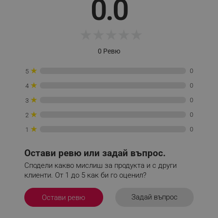
0.0
★
★
★
★
★
_sgf_tracking
.alleop.bg
0 Ревю
★
0
5
★
0
4
★
0
3
_sgf_delayed_actions,
.alleop.bg
★
0
2
★
0
1
Остави ревю или задай въпрос.
_sgf_delayed_campaigns
.alleop.bg
Сподели какво мислиш за продукта и с други
клиенти. От 1 до 5 как би го оценил?
Задай въпрос
Остави ревю
_sgf_npq
.alleop.bg