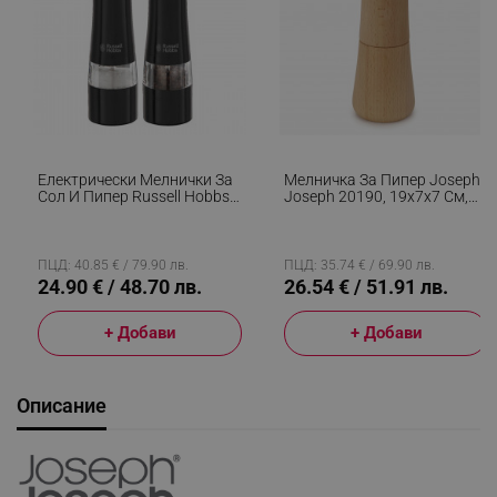
Електрически Мелнички За
Мелничка За Пипер Joseph
Сол И Пипер Russell Hobbs
Joseph 20190, 19x7x7 См,
Black 28010-56, Керамичен
Стомана, Керамичен
Механизъм, LED, Черен
Механизъм, Бамбук, Кафяв
ПЦД: 40.85 € / 79.90 лв.
ПЦД: 35.74 € / 69.90 лв.
24.90 € / 48.70 лв.
26.54 € / 51.91 лв.
+ Добави
+ Добави
Описание