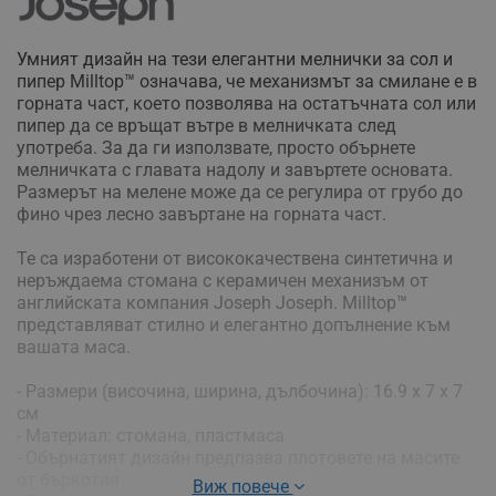
Умният дизайн на тези елегантни мелнички за сол и
пипер Milltop™ означава, че механизмът за смилане е в
горната част, което позволява на остатъчната сол или
пипер да се връщат вътре в мелничката след
употреба. За да ги използвате, просто обърнете
мелничката с главата надолу и завъртете основата.
Размерът на мелене може да се регулира от грубо до
фино чрез лесно завъртане на горната част.
Те са изработени от висококачествена синтетична и
неръждаема стомана с керамичен механизъм от
английската компания Joseph Joseph. Milltop™
представляват стилно и елегантно допълнение към
вашата маса.
- Размери (височина, ширина, дълбочина): 16.9 x 7 x 7
см
- Материал: стомана, пластмаса
- Обърнатият дизайн предпазва плотовете на масите
от бъркотия
Виж повече