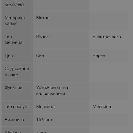
комплект
ЕФЕКТИВНОСТ
Материал
Метал
ТАРГЕТИРАНЕ
капак
ФУНКЦИОНАЛНОСТ
Тип
Ръчна
Електрическа
мелница
НЕКЛАСИФИЦИРАНИ
Цвят
Син
Черен
Съдържани
Строго необходимо
Ефективност
е пакет
Таргетиране
Функционалност
Функции
Устойчивост на
Некласифицирани
надрасквания
Строго необходимите бисквитки позволяват
основната функционалност на уебсайта, като
Тип продукт
Мелница
Мелница
потребителско влизане и управление на
акаунта. Уебсайтът не може да се използва
правилно без строго необходими бисквитки.
Височина
16.9 cm
Provider /
Име
Домейн
Ширина
7 cm